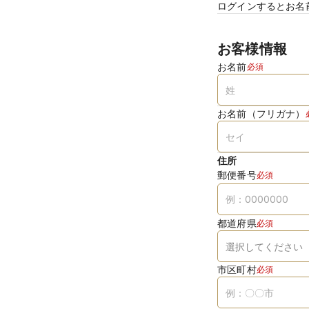
ログインするとお名
お客様情報
お名前
必須
お名前（フリガナ）
住所
郵便番号
必須
都道府県
必須
市区町村
必須