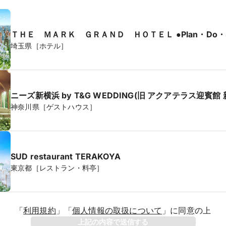
ＴＨＥ ＭＡＲＫ ＧＲＡＮＤ ＨＯＴＥ
埼玉県［ホテル］
ニーズ新横浜 by T&G WEDDING(旧 アクアテラス迎賓館 
神奈川県［ゲストハウス］
SUD restaurant TERAKOYA
東京都［レストラン・料亭］
「
利用規約
」
「
個人情報の取扱について
」
に同意の上
年
上記の内容で送信する