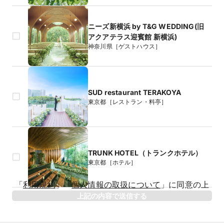
ニーズ新横浜 by T&G WEDDING(旧
アクアテラス迎賓館 新横浜)
神奈川県［ゲストハウス］
SUD restaurant TERAKOYA
東京都［レストラン・料亭］
TRUNK HOTEL（トランクホテル）
東京都［ホテル］
生年月日
「
利用規約
」
「
個人情報の取扱について
」
に同意の上
年
上記の内容で送信する
相手のお名前