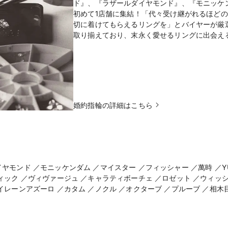
ド』、『ラザールダイヤモンド』、『モニッケ
初めて1店舗に集結！「代々受け継がれるほど
切に着けてもらえるリングを」とバイヤーが厳
婚約指輪の詳細はこちら
モンド ／モニッケンダム ／マイスター ／フィッシャー ／萬時 ／YU
ィック ／ヴィヴァージュ ／キャラティボーチェ ／ロゼット ／ウィッ
イレーンアズーロ ／カタム ／ノクル ／オクターブ ／プルーブ ／相木