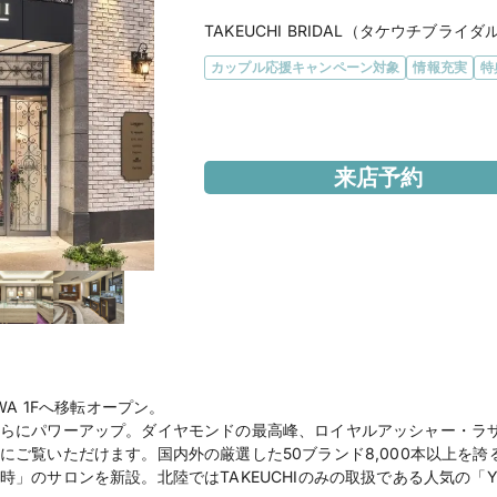
TAKEUCHI BRIDAL（タケウチブライダ
カップル応援キャンペーン対象
情報充実
特
エリア
石川県
来店予約
アクセス
JR金沢駅より車で10
住所
石川県金沢市堅町45－2C
営業時間
11：00〜19：30

定休日なし

■WEB来店予約でTAKE
ゼント■
ZAWA 1Fへ移転オープン。
らにパワーアップ。ダイヤモンドの最高峰、ロイヤルアッシャー・ラ
電話番号
050-5441-9843
にご覧いただけます。国内外の厳選した50ブランド8,000本以上を
」のサロンを新設。北陸ではTAKEUCHIのみの取扱である人気の「YU