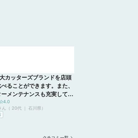
3大カッターズブランドを店頭
比べることができます。また、
ターメンテナンスも充実してお
4.0
購入後のサービスもしっかりし
ん（ 20代 ｜ 石川県
）
ます。 店員さんの知識が豊富
店
で、疑問点に対して分かりやす
明してもらえます。
クチコミ一覧