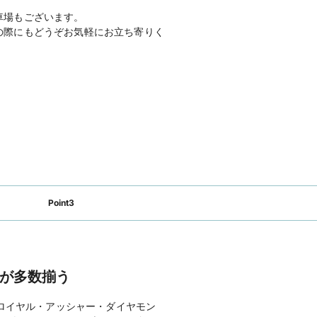
AL（タケウチブライダル）
のホームページ
車場もございます。
の際にもどうぞお気軽にお立ち寄りく
Point3
が多数揃う
ロイヤル・アッシャー・ダイヤモン