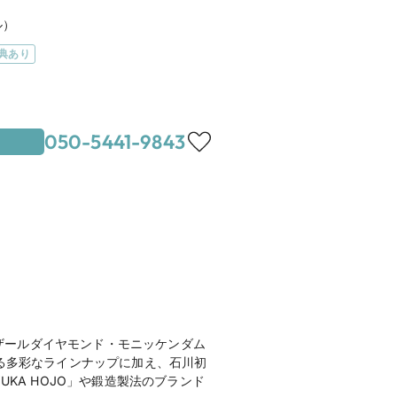
ル）
典あり
050-5441-9843
分
地図を見る
oCoTTo KANAZAWA１F
UCHI BRIDAL商品券5,000円分プレ
ザールダイヤモンド・モニッケンダム
誇る多彩なラインナップに加え、石川初
KA HOJO」や鍛造製法のブランド