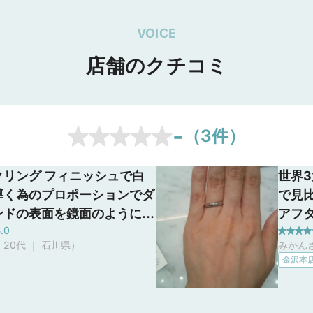
VOICE
店舗のクチコミ
-
（
3
件）
クリング フィニッシュで白
世界
導く為のプロポーションでダ
で見
ンドの表面を鏡面のように磨
アフ
.0
いるので、綺麗です。 セン
り、
（ 20代 ｜ 石川県
）
みかんさ
大粒のダイヤモンドをはじ
てい
金沢本
さなメレダイヤモンドまで同
なの
を用いられているので素晴ら
く説
ランドです