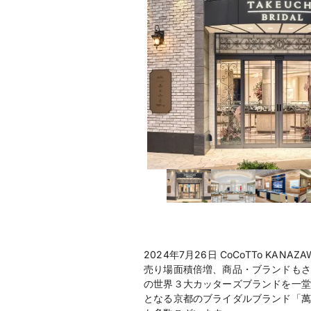
2024年7月26日 CoCoTTo KANA
売り場面積倍増、商品・ブランドもさ
の世界３大カッターズブランドを一堂
となる京都のブライダルブランド「萬時