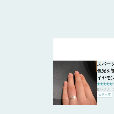
スパー
色光を
イヤモ
5
かれて
fkfkさん
ターの
金沢本店
め、小
じ基準
しいブ