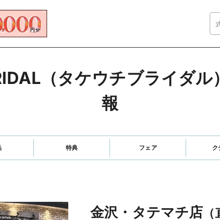
 BRIDAL（タケウチブライ
報
品
特典
フェア
ク
金沢・タテマチ店
（