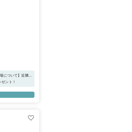
車場について】近隣の
クいたします。駐車券
プレゼント！
くはスタッフまでお問