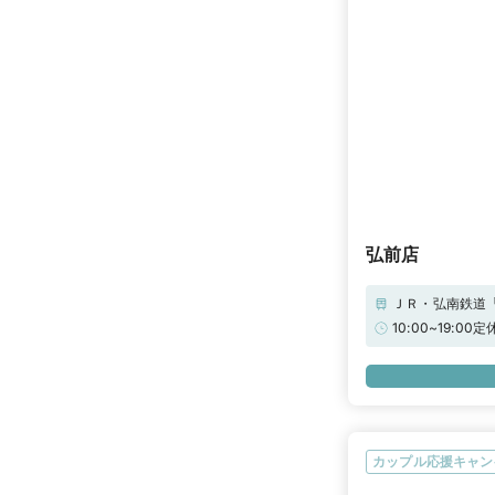
弘前店
ＪＲ・弘南鉄道
前ＩＣ」より車で
10:00~19
が下記日程につきまして臨時営業い
（水）/ 12月2
カップル応援キャン