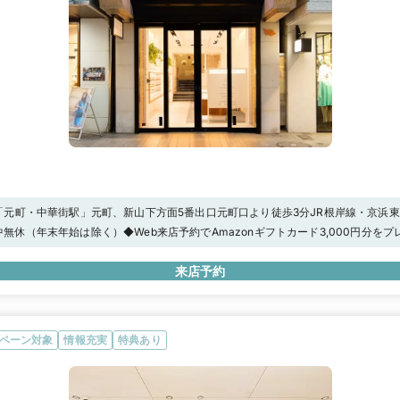
「元町・中華街駅」元町、新山下方面5番出口元町口より徒歩3分JR根岸線・京浜
分お車でお越しの方は、「石川町IC」より5分近隣の提携パーキング「パークテラ
00年中無休（年末年始は除く）◆Web来店予約でAmazonギフトカード3,000円分を
場」など、ご利用ください。スタッフにお申し付けいただければ、駐車場チケット
間分）
来店予約
ペーン対象
情報充実
特典あり