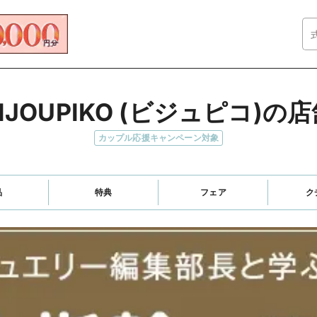
IJOUPIKO (ビジュピコ)の
カップル応援キャンペーン対象
品
特典
フェア
ク