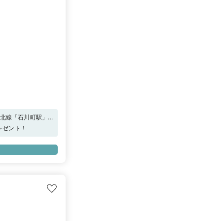
東北線「石川町駅」
ス元町」「タイムズ港
プレゼント！
をお渡しいたしま