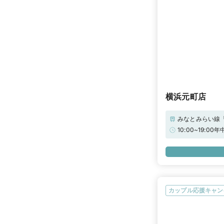
横浜元町店
みなとみらい線
南口より徒歩8
10:00~19:
山ナナイロ駐車
す。（最大2時
カップル応援キャン