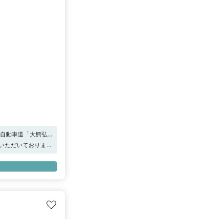
北自動車道「大鰐弘
をいただいております
プレゼント！