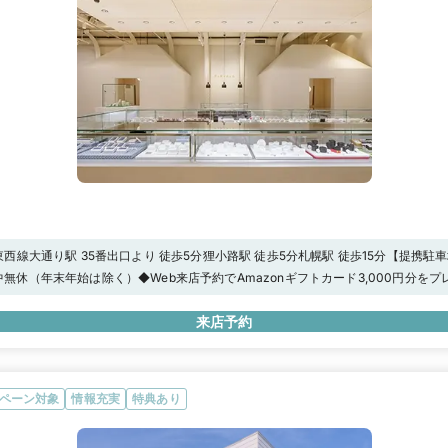
西線大通り駅 35番出口より 徒歩5分狸小路駅 徒歩5分札幌駅 徒歩15分【提携駐
用いただいた場合当店滞在時間分の駐車場代(最大1000円分)をキャッシュバッ
00年中無休（年末年始は除く）◆Web来店予約でAmazonギフトカード3,000円分を
。駐車場についてはgoogleマップをご覧ください。※条件がございます。詳し
来店予約
ペーン対象
情報充実
特典あり