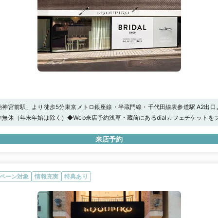
治神宮前駅」より徒歩5分東京メトロ銀座線・半蔵門線・千代田線表参道駅 A2出口
:00年中無休（年末年始は除く）◆Web来店予約浅草・蔵前にあるdialカフェチケット
来店予約
ペーン対象
情報充実
特典あり