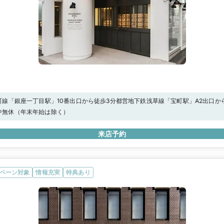
線「銀座一丁目駅」10番出口から徒歩3分都営地下鉄浅草線「宝町駅」A2出口か
駅」3番出口から徒歩4分
00年中無休（年末年始は除く）
来店予約
ペーン対象
情報充実
特典あり