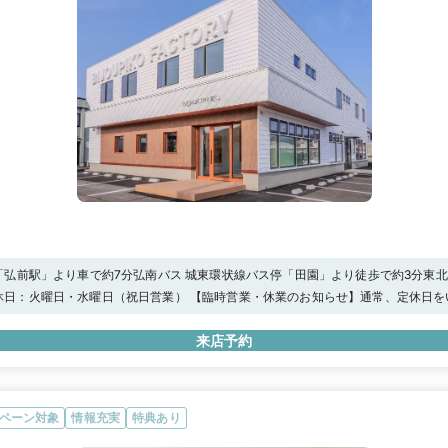
「弘前駅」より車で約7分弘南バス 城東環状線バス停「田園」より徒歩で約3分東
約15分
:00定休日：火曜日・水曜日（祝日営業） 【臨時営業・休業のお知らせ】通常、定休日
たします。《臨時営業日》 祝日 / 9月30日（水）/ 12月22日（火）/ 12月23日
9日（火）/ 12月30日（水）◆Web来店予約でAmazonギフトカード3,000円分を
来店予約
ペーン対象
情報充実
特典あり