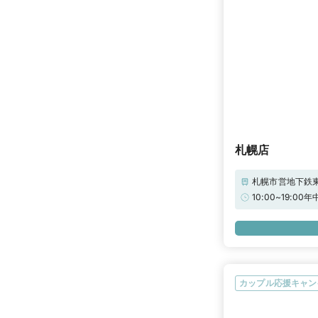
札幌店
札幌市営地下鉄東
提携駐車場をご利
10:00~19:
をご持参ください
合せください。
カップル応援キャン