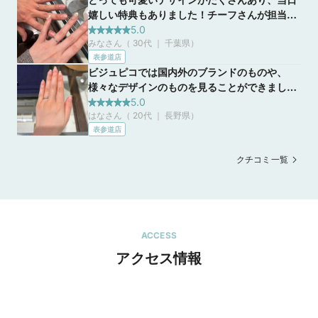
嬉しい特典もありました！チーフさんが担当し
てくださいましたが、押し売りな感じもないの
5.0
みなさん（ 30代 ｜ 千葉県
）
ですが、たくさん見せてくれてこういうのが似
表参道店
合いそうとアドバイスしてくださいました！
ビジュピコでは国内外のブランドのものや、
様々なデザインのものを見ることができまし
た。自分の理想としているデザインや形が曖昧
5.0
はなさん（ 20代 ｜ 長野県
）
でしたが、店員さんが何種類か提案してくださ
表参道店
り、実際に試着してみることで、理想が明確に
なっていきました。とても丁寧な接客が印象に
クチコミ一覧
残っています。
ACCESS
アクセス情報