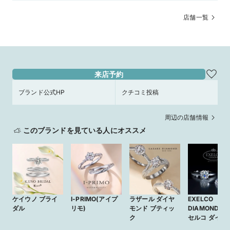
店舗一覧
来店予約
ブランド公式HP
クチコミ投稿
周辺の店舗情報
このブランドを見ている人にオススメ
ケイウノ ブライ
I-PRIMO(アイプ
ラザール ダイヤ
EXELCO
ダル
リモ)
モンド ブティッ
DIAMOND (
ク
セルコ ダイヤ
ンド)