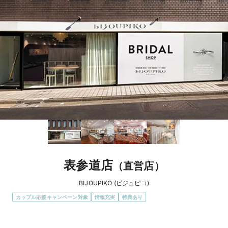
表参道店
（直営店）
BIJOUPIKO (ビジュピコ)
カップル応援キャンペーン対象
情報充実
特典あり
エリア
東京都 / 青山・渋谷・恵比寿・六本木・表参道