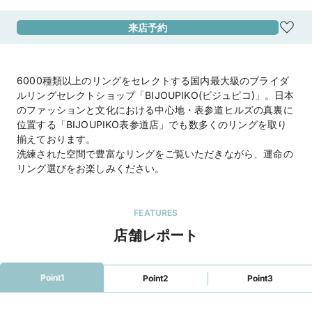
来店予約
アクセス
東京メトロ「明治神宮前駅」より徒歩5分

東京メトロ銀座線・半蔵門線・千代田線

表参道駅 A2出口より徒歩2分　表参道ヒルズの
真裏
6000種類以上のリングをセレクトする国内最大級のブライダ
地図を見る
ルリングセレクトショップ「BIJOUPIKO(ビジュピコ)」。日本
のファッションと文化における中心地・表参道ヒルズの真裏に
住所
東京都渋谷区神宮前4-19-6
位置する「BIJOUPIKO表参道店」でも数多くのリングを取り
揃えております。
洗練された空間で豊富なリングをご覧いただきながら、運命の
営業時間
10:00~19:00

リング選びをお楽しみください。
年中無休（年末年始は除く）

◆Web来店予約浅草・蔵前にあるdialカフェチ
ケットをプレゼント！
FEATURES
店舗レポート
公式HP
BIJOUPIKO (ビジュピコ)
のホームページを見る
表参道店（直営店）
のホームページを見る
Point1
Point2
Point3