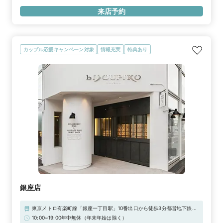
来店予約
カップル応援キャンペーン対象
情報充実
特典あり
銀座店
東京メトロ有楽町線「銀座一丁目駅」10番出口から徒歩3分都営地下鉄浅
草線「宝町駅」A2出口から徒歩3分東京メトロ銀座線「京橋駅」3番出口
10:00~19:00年中無休（年末年始は除く）