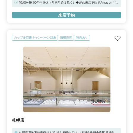
徒歩3分JR根岸線・京浜東北線「石川町駅」南口より徒歩8分お車でお越
10:00~19:00年中無休（年末年始は除く）◆Web来店予約でAmazonギフ
しの方は、「石川町IC」より5分近隣の提携パーキング「パークテラス元
トカード3,000円分をプレゼント！
町」「タイムズ港山ナナイロ駐車場」など、ご利用ください。スタッフに
来店予約
お申し付けいただければ、駐車場チケットをお渡しいたします。（最大2
時間分）
カップル応援キャンペーン対象
情報充実
特典あり
札幌店
札幌市営地下鉄東西線大通り駅 35番出口より 徒歩5分狸小路駅 徒歩5分