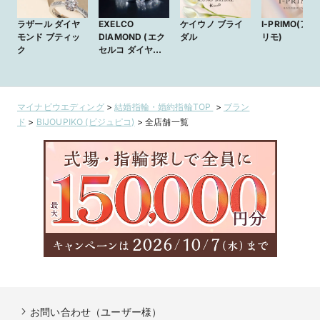
ラザール ダイヤ
EXELCO
ケイウノ ブライ
I-PRIMO(ア
モンド ブティッ
DIAMOND (エク
ダル
リモ)
ク
セルコ ダイヤモ
ンド)
マイナビウエディング
>
結婚指輪・婚約指輪TOP
>
ブラン
ド
>
BIJOUPIKO (ビジュピコ)
>
全店舗一覧
お問い合わせ（ユーザー様）