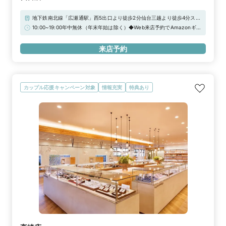
地下鉄南北線「広瀬通駅」西5出口より徒歩2分仙台三越より徒歩4分スマ
イルホテル仙台国分町向いお車でお越しの際は近隣の『まちくる加盟駐車
10:00~19:00年中無休（年末年始は除く）◆Web来店予約でAmazonギフ
場』をご利用下さいませ。サービスチケットをお渡ししております。
トカード3,000円分をプレゼント！
来店予約
カップル応援キャンペーン対象
情報充実
特典あり