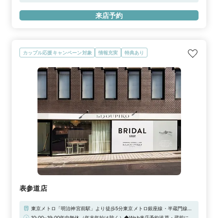
から徒歩4分
来店予約
カップル応援キャンペーン対象
情報充実
特典あり
表参道店
東京メトロ「明治神宮前駅」より徒歩5分東京メトロ銀座線・半蔵門線・
千代田線表参道駅 A2出口より徒歩2分 表参道ヒルズの真裏
10:00~19:00年中無休（年末年始は除く）◆Web来店予約浅草・蔵前にあ