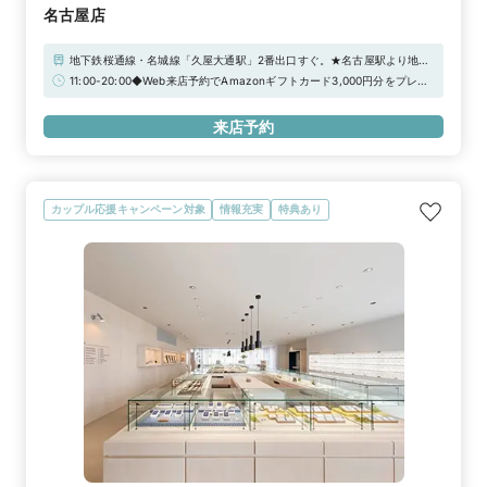
名古屋店
地下鉄桜通線・名城線「久屋大通駅」2番出口すぐ。★名古屋駅より地下
鉄 桜通線にて約5分。地下鉄名城・東山線「栄駅」より徒歩5分。★提
11:00-20:00◆Web来店予約でAmazonギフトカード3,000円分をプレゼ
携駐車場【セントラルパーク地下駐車場】ご利用で駐車代を一部負担いた
ント！
します。駐車場からは2B出口利用で徒歩1分。レイヤード久屋大通パー
来店予約
ク・中部電力MIRAI TOWER(旧：テレビ塔）より徒歩5分。★名古屋駅や
栄周辺からはタクシーをご利用くださいませ。領収書をご持参頂くと上限
1500円で、ご精算をさせて頂きます。※初回ご来店のみ対象
カップル応援キャンペーン対象
情報充実
特典あり