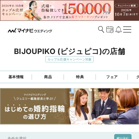
BIJOUPIKO (ビジュピコ)の店舗
カップル応援キャンペーン対象
基本情報
商品
特典
フェア
条件未選択
絞り込む