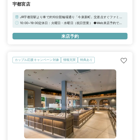
宇都宮店
JR宇都宮駅より車で約10分競輪場通り「今泉新町」交差点すぐファミ
リーマート様向かい側駐車場完備
10:00~19:00定休日：火曜日・水曜日（祝日営業） ◆Web来店予約で
Amazonギフトカード3,000円分をプレゼント！【2026年 定休日臨時営
業のお知らせ】通常、定休日をいただいておりますが、下記日程につきま
来店予約
して臨時営業いたします。祝日 / 9月30日（水）/ 12月22日（火）/ 12月
23日（水）/ 12月29日（火）/ 12月30日（水）
カップル応援キャンペーン対象
情報充実
特典あり