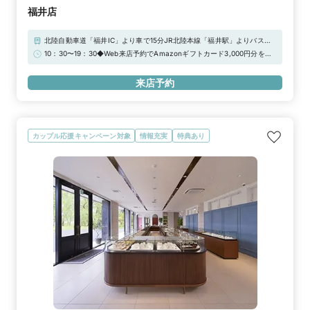
福井店
北陸自動車道「福井IC」より車で15分JR北陸本線「福井駅」よりバスで
25分「福井駅」より車で約13分「福井北IC」より車で約10分
10：30〜19：30◆Web来店予約でAmazonギフトカード3,000円分をプ
レゼント！
来店予約
カップル応援キャンペーン対象
情報充実
特典あり