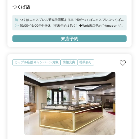
つくば店
つくばエクスプレス研究学園駅より車で10分つくばエクスプレスつくば駅
より車で10分の白い建物 首都圏中央連絡自動車道つくば中央ICより車で
10:00~19:00年中無休（年末年始は除く）◆Web来店予約でAmazonギフ
10分。国道408号線松代交差点南側
トカード3,000円分をプレゼント
来店予約
カップル応援キャンペーン対象
情報充実
特典あり