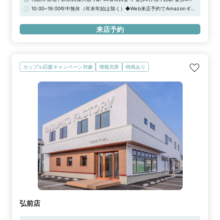
札幌駅 徒歩15分【提携駐車場について】近隣の提携駐車場をご利用いた
10:00~19:00年中無休（年末年始は除く）◆Web来店予約でAmazonギフ
だいた場合当店滞在時間分の駐車場代(最大1000円分)をキャッシュバッ
トカード3,000円分をプレゼント！
クいたします。駐車券をご持参ください。駐車場についてはgoogleマッ
来店予約
プをご覧ください。※条件がございます。詳しくはスタッフまでお問合せ
ください。
カップル応援キャンペーン対象
情報充実
特典あり
弘前店