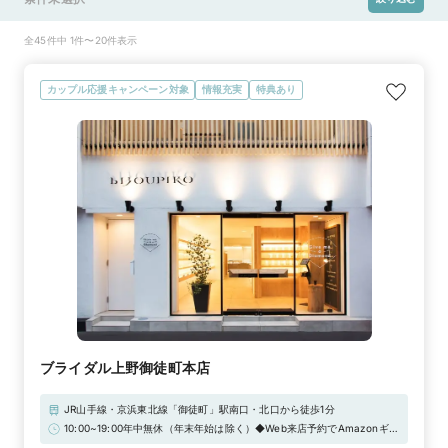
全45件中 1件〜20件表示
カップル応援キャンペーン対象
情報充実
特典あり
ブライダル上野御徒町本店
JR山手線・京浜東北線「御徒町」駅南口・北口から徒歩1分
10:00~19:00年中無休（年末年始は除く）◆Web来店予約でAmazonギフ
トカード3,000円分プレゼント！