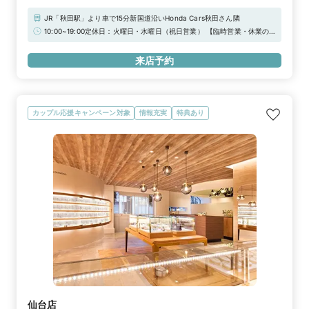
JR「秋田駅」より車で15分新国道沿いHonda Cars秋田さん隣
10:00~19:00定休日：火曜日・水曜日（祝日営業） 【臨時営業・休業の
お知らせ】通常、定休日をいただいておりますが下記日程につきまして臨
時営業いたします。《臨時営業日》 【2026年】祝日 / 9月30日（水） /
来店予約
12月22日（火）/ 12月23日（水）/ 12月29日（火）/ 12月30日（水）
◆Web来店予約でAmazonギフトカード3,000円分をプレゼント！
カップル応援キャンペーン対象
情報充実
特典あり
仙台店