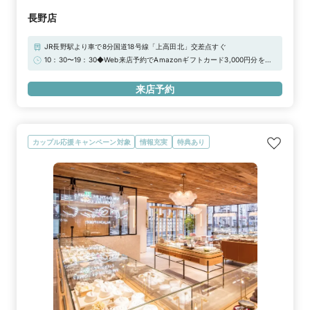
長野店
JR長野駅より車で8分国道18号線「上高田北」交差点すぐ
10：30〜19：30◆Web来店予約でAmazonギフトカード3,000円分をプ
レゼント！
来店予約
カップル応援キャンペーン対象
情報充実
特典あり