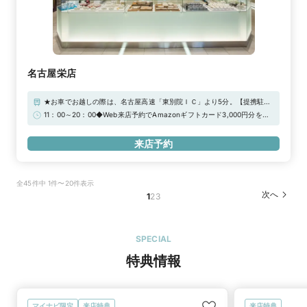
名古屋栄店
★お車でお越しの際は、名古屋高速「東別院ＩＣ」より5分。【提携駐車
場】・エンゼルパーク駐車場・大一栄パーキング上記、提携先の駐車券を
11：00～20：00◆Web来店予約でAmazonギフトカード3,000円分をプ
ご持参で、駐車代を一部負担いたします。★地下鉄名城線「矢場町駅」1
レゼント！
番・3番出口より徒歩1分。「栄駅」より徒歩5分。パルコ東館より久屋大
来店予約
通公園をはさんで真向かい、松坂屋を出て徒歩1分です。★名古屋駅等、
お近くからはタクシーをご利用くださいませ。領収書をご持参頂くと上限
1500円で、ご精算をさせて頂きます。※初回ご来店のみ対象
全45件中 1件〜20件表示
次へ
1
2
3
SPECIAL
特典情報
マイナビ限定
来店特典
来店特典