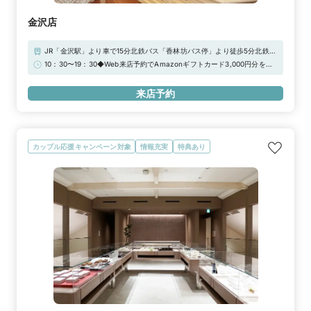
金沢店
JR「金沢駅」より車で15分北鉄バス「香林坊バス停」より徒歩5分北鉄バ
ス「片町バス停」より徒歩5分 パティオ隣CoCoTTo KANAZAWA隣
10：30〜19：30◆Web来店予約でAmazonギフトカード3,000円分をプ
レゼント！
来店予約
カップル応援キャンペーン対象
情報充実
特典あり