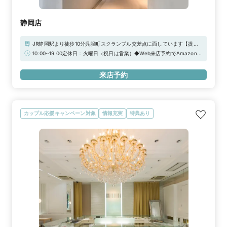
静岡店
JR静岡駅より徒歩10分呉服町スクランブル交差点に面しています【提携
駐車場】無料駐車券（3時間分まで）をお渡しさせていただきます。・き
10:00~19:00定休日：火曜日（祝日は営業）◆Web来店予約でAmazonギ
んかパーキング・稲森パーキング本社・駅北パーキング・エキパ（地下駐
フトカード3,000円分をプレゼント！【2026年 定休日臨時営業のお知ら
車場）
せ】通常、定休日をいただいておりますが、下記日程につきまして臨時営
来店予約
業いたします。2026年12月22日（火）/ 2026年12月29日（火）
カップル応援キャンペーン対象
情報充実
特典あり