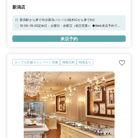
新潟店
新潟駅から車で10分新潟バイパス/桜木ICから車で5分
10:00~19:00定休日：火曜日・水曜日（祝日営業） ◆Web来店予約で
Amazonギフトカード3,000円分をプレゼント！【2026年 定休日臨時営
業のお知らせ】通常、定休日をいただいておりますが、下記日程につきま
来店予約
して臨時営業いたします。祝日 / 9月30日（水）/ 2026年12月22日
（火）/ 2026年12月23日（水）/ 2026年12月29日（火）/ 2026年12月
30日（水）
カップル応援キャンペーン対象
情報充実
特典あり