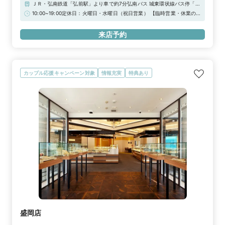
ＪＲ・弘南鉄道「弘前駅」より車で約7分弘南バス 城東環状線バス停「田
園」より徒歩で約3分東北自動車道「大鰐弘前ＩＣ」より車で約15分
10:00~19:00定休日：火曜日・水曜日（祝日営業） 【臨時営業・休業の
お知らせ】通常、定休日をいただいておりますが下記日程につきまして臨
時営業いたします。《臨時営業日》 祝日 / 9月30日（水）/ 12月22日
来店予約
（火）/ 12月23日（水）/ 12月29日（火）/ 12月30日（水）◆Web来店予
約でAmazonギフトカード3,000円分をプレゼント！
カップル応援キャンペーン対象
情報充実
特典あり
盛岡店