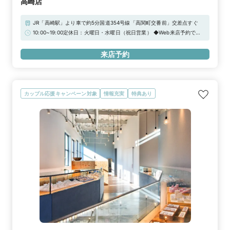
高崎店
JR「高崎駅」より車で約5分国道354号線「高関町交番前」交差点すぐ
10:00~19:00定休日：火曜日・水曜日（祝日営業） ◆Web来店予約で
Amazonギフトカード3,000円分をプレゼント！【2026年 定休日臨時営
業のお知らせ】通常、定休日をいただいておりますが、下記日程につきま
来店予約
して臨時営業いたします。祝日 / 9月30日（水）/ 12月22日（火）/ 12月
23日（水）/ 12月29日（火）/ 12月30日（水）
カップル応援キャンペーン対象
情報充実
特典あり