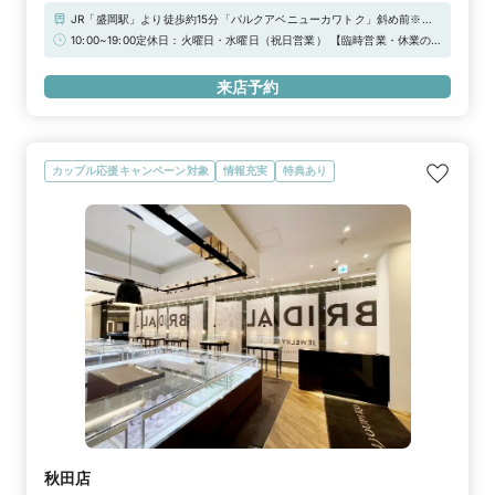
JR「盛岡駅」より徒歩約15分「パルクアベニューカワトク」斜め前※提
携駐車場『ザパーク（一部対象外あり）』をご利用下さい。サービスチ
10:00~19:00定休日：火曜日・水曜日（祝日営業） 【臨時営業・休業の
ケットをお渡ししております。
お知らせ】通常、定休日をいただいておりますが下記日程につきまして臨
時営業いたします。《臨時営業日》 【2026年】祝日 / 9月30日（水）/
来店予約
12月22日（火）/ 12月23日（水）/ 12月29日（火）/ 12月30日（水）
◆Web来店予約でAmazonギフトカード3,000円分をプレゼント！
カップル応援キャンペーン対象
情報充実
特典あり
秋田店