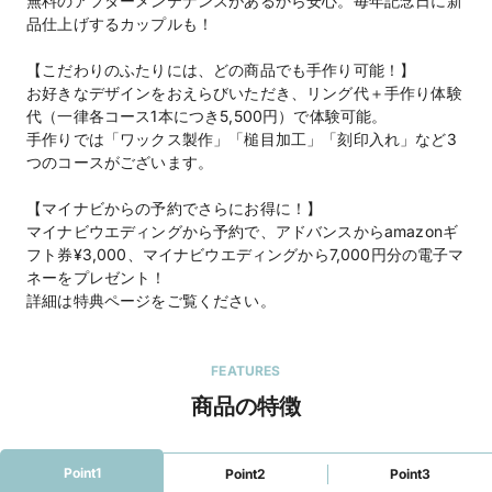
無料のアフターメンテナンスがあるから安心。毎年記念日に新
品仕上げするカップルも！
【こだわりのふたりには、どの商品でも手作り可能！】
お好きなデザインをおえらびいただき、リング代＋手作り体験
代（一律各コース1本につき5,500円）で体験可能。
手作りでは「ワックス製作」「槌目加工」「刻印入れ」など3
つのコースがございます。
【マイナビからの予約でさらにお得に！】
マイナビウエディングから予約で、アドバンスからamazonギ
フト券¥3,000、マイナビウエディングから7,000円分の電子マ
ネーをプレゼント！
詳細は特典ページをご覧ください。
FEATURES
商品の特徴
Point1
Point2
Point3