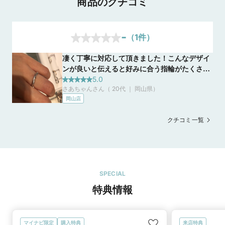
商品のクチコミ
-
（
1
件）
凄く丁寧に対応して頂きました！こんなデザイ
ンが良いと伝えると好みに合う指輪がたくさん
でてきて目移りしました！主人は私とは違って
5.0
さあちゃんさん（ 20代 ｜ 岡山県
）
シンプルなデザインが良いと伝えると私も主人
岡山店
も気にいるようなシンプルな上にペア感もある
指輪を持ってきて頂いて気に入ったのでそれに
クチコミ一覧
決めました！
SPECIAL
特典情報
マイナビ限定
購入特典
来店特典