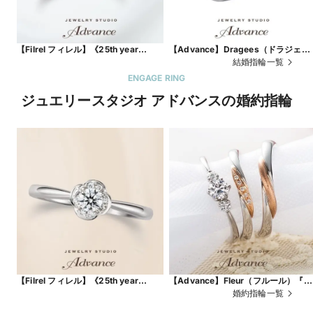
【Filrel フィレル】《25th year
【Advance】Dragees（ドラジェ）
model》
『クールでスタイリッシュなデザイ
結婚指輪一覧
ン』
ENGAGE RING
ジュエリースタジオ アドバンスの婚約指輪
【Filrel フィレル】《25th year
【Advance】Fleur（フルール）『花
model》
束をイメージしたデザイン』
婚約指輪一覧