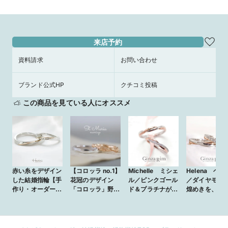
来店予約
資料請求
お問い合わせ
ブランド公式HP
クチコミ投稿
この商品を見ている人にオススメ
赤い糸をデザイン
【コロッラ no.1】
Michelle ミシェ
Helena ヘレ
した結婚指輪【手
花冠のデザイン
ル／ピンクゴール
／ダイヤモン
作り・オーダーメ
「コロッラ」野原
ド＆プラチナが曲
煌めきを、日
イド】
で編んだお花の冠
線を描く洗練コン
添えて
をイメージ
ビリング