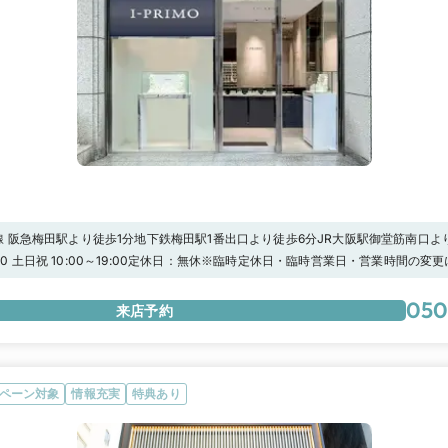
 阪急梅田駅より徒歩1分地下鉄梅田駅1番出口より徒歩6分JR大阪駅御堂筋南口よ
HASKA茶屋町※上記の駐車場をご利用頂いた場合、当店滞在時間分の駐車場代を
19:00 土日祝 10:00～19:00定休日：無休※臨時定休日・臨時営業日・営業時間の
にお渡しください。
い★マイナビウエディング限定キャンペーン★【アイプリモ限定】マイナビウエデ
,000円分”の電子マネープレゼント！さらに 、【アーリー特典】として”土日祝日13時ま
050
来店予約
プリモ) 」へ来店すると、来店特典に追加で1,000円分の電子マネーをプレゼントし
ック！！－アイプリモだけの特別な体験－【パーソナルハンド診断®】指輪探しを
ンド診断®」を。ジュエリーコーディネーターの資格を持つプロのスタッフが、専
グを通して自分の手元の特徴や似合うフォルムをご提案。一生ものとなる婚約指輪
プロの知見から導き出した「本当に似合う」私にぴったりのおすすめリングをぜひ
ペーン対象
情報充実
特典あり