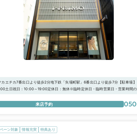
サカエチカ7番出口より徒歩2分地下鉄「矢場町駅」6番出口より徒歩7分【駐車場
駐車場矢場公園駐車場※上記の駐車場をご利用頂いた場合、当店滞在時間分の駐車
19:00土日祝日：10:00～19:00定休日：無休※臨時定休日・臨時営業日・営業時
スタッフにお渡しください。
ださい★マイナビウエディング限定キャンペーン★【アイプリモ限定】マイナビウ
3,000円分”の電子マネープレゼント！さらに 、【アーリー特典】として”土日祝日13時
050
来店予約
プリモ) 」へ来店すると、来店特典に追加で1,000円分の電子マネーをプレゼントし
ック！！－アイプリモだけの特別な体験－【パーソナルハンド診断®】指輪探しを
ンド診断®」を。ジュエリーコーディネーターの資格を持つプロのスタッフが、専
グを通して自分の手元の特徴や似合うフォルムをご提案。一生ものとなる婚約指輪
プロの知見から導き出した「本当に似合う」私にぴったりのおすすめリングをぜひ
ペーン対象
情報充実
特典あり