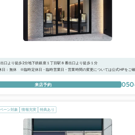
3出口より徒歩2分地下鉄銀座１丁目駅８番出口より徒歩１分
:30定休日：無休 ※臨時定休日・臨時営業日・営業時間の変更については公式HPをご
限定キャンペーン★【アイプリモ限定】マイナビウエディングからの予約で“ご来店で
ント！さらに 、【アーリー特典】として”土日祝日13時まで”に「 I-PRIMO(アイ
050
来店予約
追加で1,000円分の電子マネーをプレゼントします。詳しくは特典一覧ページをチ
な体験－【パーソナルハンド診断®】指輪探しをはじめたら、まずは「パーソナルハ
ディネーターの資格を持つプロのスタッフが、専用の計測ツールでの診断やヒアリ
合うフォルムをご提案。一生ものとなる婚約指輪・結婚指輪を選ぶ基準ができます
に似合う」私にぴったりのおすすめリングをぜひ店頭で体験して。
ペーン対象
情報充実
特典あり