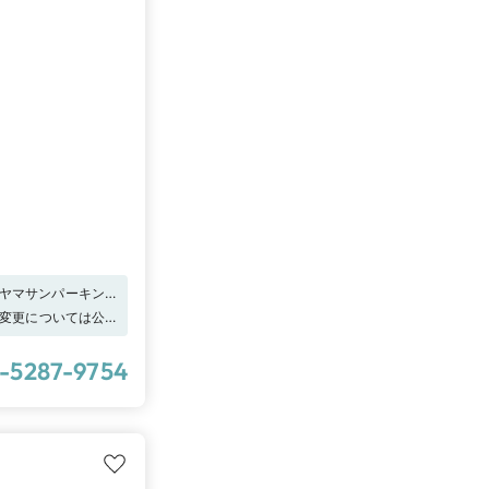
】ヤマサンパーキング
場代を負担致します
間の変更については公式
エディングからの予
まで”に「 I-
-5287-9754
ます。詳しくは特典一
はじめたら、まずは
用の計測ツールでの
・結婚指輪を選ぶ基
店頭で体験して。