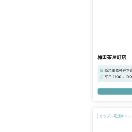
梅田茶屋町店
阪急電鉄神戸本線
場】タイムズC
平日 11:00～
車券をスタッフ
をご確認くださ
で“ご来店で13
PRIMO(アイ
覧ページをチェ
「パーソナルハ
診断やヒアリン
準ができます。
カップル応援キャン