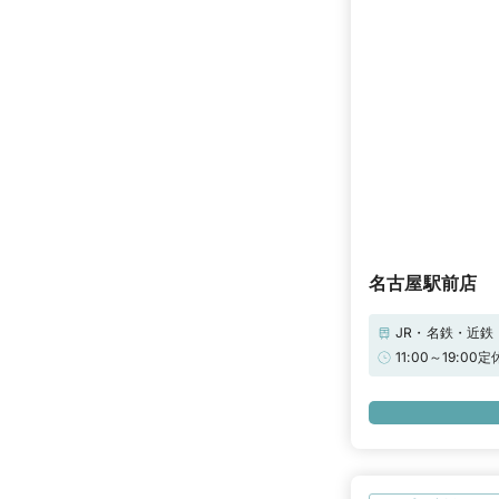
名古屋駅前店
JR・名鉄・近
駅前(立駐)名鉄
11:00～19
合、当店滞在時
ビウエディング限
子マネープレゼン
と、来店特典に
リモだけの特別
ジュエリーコー
手元の特徴や似
き出した「本当