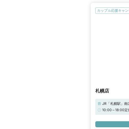
診断やヒアリン
準ができます。
カップル応援キャン
札幌店
JR「札幌駅」南
応）・その他｜
10:00～18
ますので駐車券
ビウエディング限
子マネープレゼン
と、来店特典に