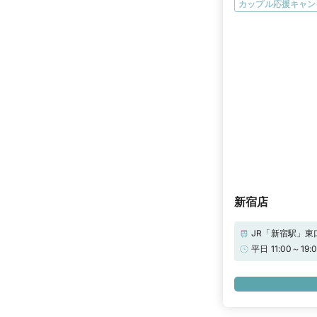
カップル応援キャン
新宿店
JR「新宿駅」東
平日 11:00～
ご確認ください
で“ご来店で13
PRIMO(アイ
覧ページをチェ
「パーソナルハ