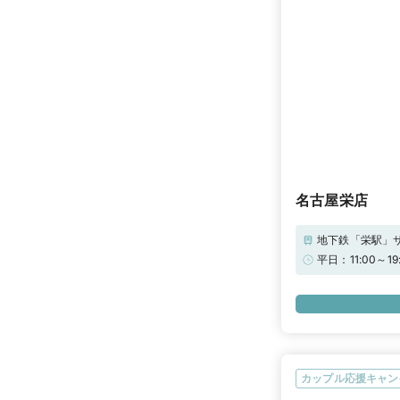
名古屋栄店
地下鉄「栄駅」
エンゼルパーク
平日：11:00～
ので、駐車券を
HPをご確認く
約で“ご来店で1
PRIMO(アイ
覧ページをチェ
「パーソナルハ
診断やヒアリン
準ができます。
カップル応援キャン