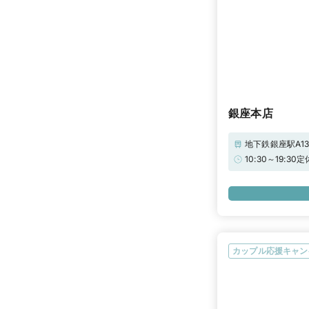
銀座本店
地下鉄銀座駅A1
10:30～19
ナビウエディング
電子マネープレゼ
と、来店特典に
リモだけの特別
ジュエリーコー
手元の特徴や似
き出した「本当
カップル応援キャン