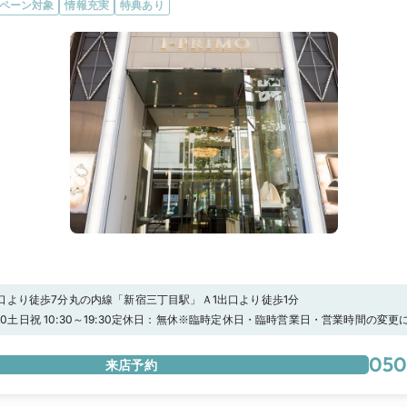
ペーン対象
情報充実
特典あり
口より徒歩7分丸の内線「新宿三丁目駅」Ａ1出口より徒歩1分
19:00土日祝 10:30～19:30定休日：無休※臨時定休日・臨時営業日・営業時間の変
★マイナビウエディング限定キャンペーン★【アイプリモ限定】マイナビウエディ
,000円分”の電子マネープレゼント！さらに 、【アーリー特典】として”土日祝日13時ま
050
来店予約
プリモ) 」へ来店すると、来店特典に追加で1,000円分の電子マネーをプレゼントし
ック！！－アイプリモだけの特別な体験－【パーソナルハンド診断®】指輪探しを
ンド診断®」を。ジュエリーコーディネーターの資格を持つプロのスタッフが、専