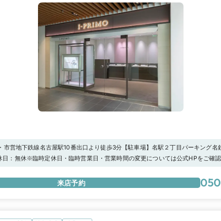
鉄・市営地下鉄線名古屋駅10番出口より徒歩3分【駐車場】名駅２丁目パーキング名
協商パーキング ルーセントタワー駐車場名鉄協商パーキング牛島8※上記の駐車場
:00定休日：無休※臨時定休日・臨時営業日・営業時間の変更については公式HPをご確
間分の駐車場代を負担致しますので、駐車券をスタッフにお渡しください。
定キャンペーン★【アイプリモ限定】マイナビウエディングからの予約で“ご来店で1
ト！さらに 、【アーリー特典】として”土日祝日13時まで”に「 I-PRIMO(アイプ
050
来店予約
追加で1,000円分の電子マネーをプレゼントします。詳しくは特典一覧ページをチ
な体験－【パーソナルハンド診断®】指輪探しをはじめたら、まずは「パーソナルハ
ディネーターの資格を持つプロのスタッフが、専用の計測ツールでの診断やヒアリ
合うフォルムをご提案。一生ものとなる婚約指輪・結婚指輪を選ぶ基準ができます
に似合う」私にぴったりのおすすめリングをぜひ店頭で体験して。