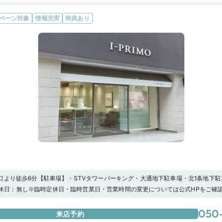
グを通して自分の手元の特徴や似合うフォルムをご提案。一生ものとなる婚約指輪
プロの知見から導き出した「本当に似合う」私にぴったりのおすすめリングをぜひ
ペーン対象
情報充実
特典あり
口より徒歩6分【駐車場】・STVタワーパーキング・大通地下駐車場・北1条地下駐
カモンチケット加盟駐車場※上記の駐車場をご利用頂いた場合、当店滞在時間分の
:00定休日：無し※臨時定休日・臨時営業日・営業時間の変更については公式HPをご
をスタッフにお渡しください。
定キャンペーン★【アイプリモ限定】マイナビウエディングからの予約で“ご来店で1
ト！さらに 、【アーリー特典】として”土日祝日13時まで”に「 I-PRIMO(アイプ
050
来店予約
追加で1,000円分の電子マネーをプレゼントします。詳しくは特典一覧ページをチ