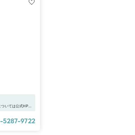
更については公式HPを
ングからの予約
で”に「 I-
-5287-9722
ます。詳しくは特典一
はじめたら、まずは
用の計測ツールでの