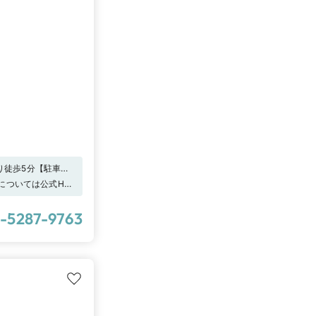
り徒歩5分【駐車
負担致しますので、駐
変更については公式HP
ィングからの予約
で”に「 I-
-5287-9763
ます。詳しくは特典一
はじめたら、まずは
用の計測ツールでの
・結婚指輪を選ぶ基
店頭で体験して。