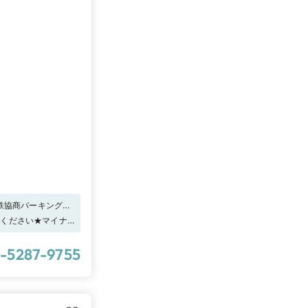
鉄協商パーキング名
をご利用頂いた場
認ください★マイナ
3,000円分”の電
リモ) 」へ来店する
-5287-9755
ェック！！－アイプ
ンド診断®」を。
ングを通して自分の
。プロの知見から導