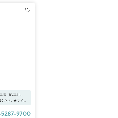
・結婚指輪を選ぶ基
店頭で体験して。
車場（RV車対
駐車場代を負担致し
確認ください★マイナ
3,000円分”の電
リモ) 」へ来店する
-5287-9700
ェック！！－アイプ