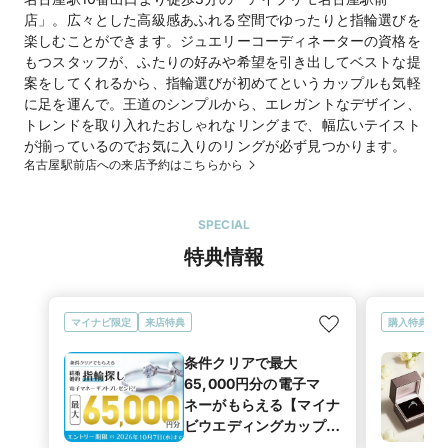
店」。広々とした高級感あふれる空間でゆったりと指輪選びを
楽しむことができます。ジュエリーコーディネーターの資格を
電話番号
050-5287-9755
もつスタッフが、ふたりの好みや希望を引き出してベストな提
案をしてくれるから、指輪選びが初めてというカップルも気軽
公式HP
I-PRIMO(アイプリモ)
のホームページを見る
に足を運んで。王道のシンプルから、エレガントなデザイン、
名古屋駅前店（直営店）
のホームページを見る
トレンドを取り入れたおしゃれなリングまで、幅広いテイスト
が揃っているのでお気に入りのリングが必ず見つかります。
名古屋駅前店への来店予約はこちらから
SPECIAL
特典情報
マイナビ限定
来店特典
購入特典
条件クリアで最大
65,000円分の電子マ
ネーがもらえる【マイナ
ビウエディングカップル
応援キャンペーン