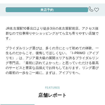
来店予約
アクセス
JR・名鉄・近鉄・市営地下鉄線

名古屋駅10番出口より徒歩3分

【駐車場】

JR名古屋駅10番出口より徒歩3分の名古屋駅前店。アクセス抜
名駅２丁目パーキング

群なので仕事帰りやショッピングがてら立ち寄りやすい店舗で
名鉄協商パーキング名駅前(立駐)

す。
名鉄協商パーキング ルーセントタワー駐車場

名鉄協商パーキング牛島8

ブライダルリング選びは、多くの方にとって初めての体験。一
生ものだからこそ、後悔してほしくない。「I-PRIMO（アイプ
※上記の駐車場をご利用頂いた場合、当店滞在時
リモ）」は、アジア最大級の展開エリアを誇るブライダルリン
間分の駐車場代を負担致しますので、駐車券をス
グ専門店。「最初に訪れてよかった」と思っていただける最高
タッフにお渡しください。
のサービスと豊富な品揃えでお待ちしております。リング選び
地図を見る
の最初の一歩をご一緒に。まずは、アイプリモへ。
住所
愛知県名古屋市西区牛島町6-24アクロスキュー
ブ名古屋5F
FEATURES
店舗レポート
営業時間
11:00～19:00

定休日：無休
