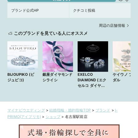
ブランド公式HP
クチコミ投稿
周辺の店舗情報
このブランドを見ている人にオススメ
BIJOUPIKO (ビ
銀座ダイヤモンド
EXELCO
ケイウノ ブラ
ジュピコ)
シライシ
DIAMOND (エク
ダル
セルコ ダイヤモ
ンド)
マイナビウエディング
>
結婚指輪・婚約指輪TOP
>
ブランド
>
I-
PRIMO(アイプリモ)
>
ショップ
>
名古屋駅前店