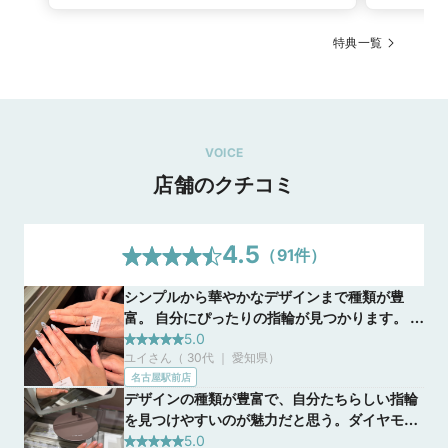
特典一覧
VOICE
店舗のクチコミ
4.5
（
91
件）
シンプルから華やかなデザインまで種類が豊
富。 自分にぴったりの指輪が見つかります。 高
品質でありながら価格とのバランスも良い。 な
5.0
ユイさん（ 30代 ｜ 愛知県
）
により充実したアフターサービスで長く安心し
名古屋駅前店
て愛用できるブランドです。
デザインの種類が豊富で、自分たちらしい指輪
を見つけやすいのが魅力だと思う。ダイヤモン
ドの品質や着け心地にもこだわっていて、ス
5.0