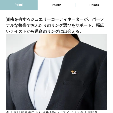
※臨時定休日・臨時営業日・営業時間の変更につ
Point1
Point2
Point3
いては公式HPをご確認ください

★マイナビウエディング限定キャンペーン★

資格を有するジュエリーコーディネーターが、パーソ
【アイプリモ限定】マイナビウエディングからの
ナルな接客でおふたりのリング選びをサポート。幅広
予約で“ご来店で13,000円分”の電子マネープレ
いテイストから運命のリングに出会える。
ゼント！さらに 、【アーリー特典】として”土日
祝日13時まで”に「 I-PRIMO(アイプリモ) 」へ来
店すると、来店特典に追加で1,000円分の電子マ
ネーをプレゼントします。詳しくは特典一覧ペー
ジをチェック！！

－アイプリモだけの特別な体験－

【パーソナルハンド診断®】

指輪探しをはじめたら、まずは「パーソナルハン
ド診断®」を。ジュエリーコーディネーターの資
格を持つプロのスタッフが、専用の計測ツールで
の診断やヒアリングを通して自分の手元の特徴や
似合うフォルムをご提案。一生ものとなる婚約指
輪・結婚指輪を選ぶ基準ができます。プロの知見
から導き出した「本当に似合う」私にぴったりの
おすすめリングをぜひ店頭で体験して。
名古屋駅10番出口より徒歩3分の「アイプリモ名古屋駅前