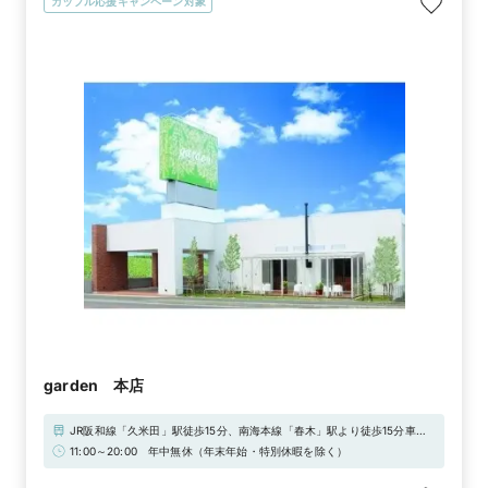
カップル応援キャンペーン対象
garden 本店
JR阪和線「久米田」駅徒歩15分、南海本線「春木」駅より徒歩15分車で
は堺市内より約10分。和歌山市内より約40分。阪神高速4号湾岸線岸和田
11:00～20:00 年中無休（年末年始・特別休暇を除く）
北ICより5分阪和道 岸和田和泉ICより5分