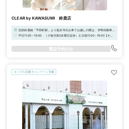
CLEAR by KAWASUMI 鈴鹿店
近鉄鈴鹿線「平田町駅」より徒歩15分お車でお越しの際は、伊勢自動車道
「高速津IC」で降り、中勢バイパスから22分（駐車場完備）
平日11:00～19:00 （※毎月第3水曜日定休）土日祝11:00～19:00【キャ
ンペーン中】＼来店のみで10,000円分／さらに！指輪購入であわせて最
大10万円分の電子マネープレゼント！！【マイナビウエディングキャン
電話予約のみ
ペーン】
カップル応援キャンペーン対象