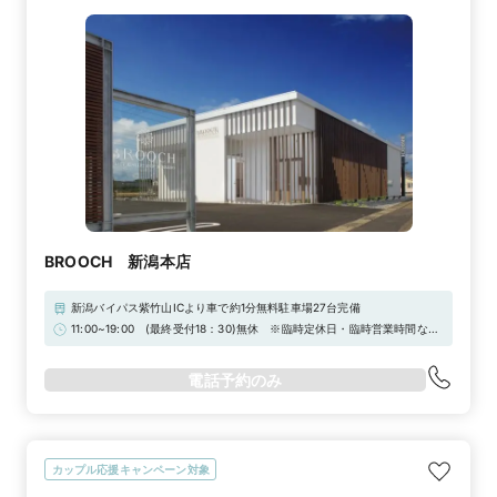
BROOCH 新潟本店
新潟バイパス紫竹山ICより車で約1分無料駐車場27台完備
11:00~19:00 (最終受付18：30)無休 ※臨時定休日・臨時営業時間など
変更については公式HPをご確認ください。☆マイナビウエディング限定
キャンペーン☆マイナビウエディングからの予約で10,000円分電子マ
電話予約のみ
ネープレゼント！詳しくは特典一覧をチェック！☆来店予約特典で
BROOCHで使える3,000円チケットプレゼント！
カップル応援キャンペーン対象