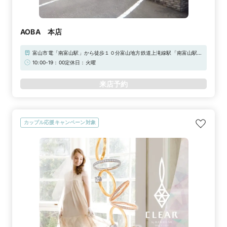
AOBA 本店
富山市電「南富山駅」から徒歩１０分富山地方鉄道上滝線駅「南富山駅」
から徒歩8分駐車場完備（６台）
10:00-19：00定休日：火曜
来店予約
カップル応援キャンペーン対象