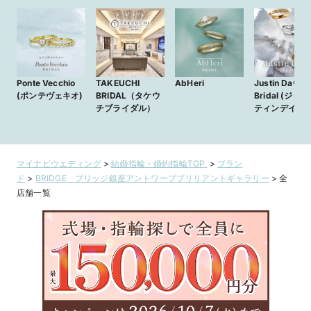
Ponte Vecchio
TAKEUCHI
AbHeri
Justin Davis
(ポンテヴェキオ)
BRIDAL（タケウ
Bridal (ジャス
チブライダル）
ティンデイビ
ライダル)
マイナビウエディング
>
結婚指輪・婚約指輪TOP
>
ブラン
ド
>
BRIDGE ブリッジ銀座アントワープブリリアントギャラリー
>
全
店舗一覧