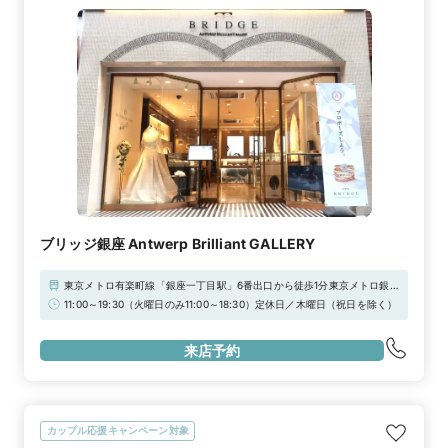
ブリッジ銀座 Antwerp Brilliant GALLERY
東京メトロ有楽町線「銀座一丁目駅」6番出口から徒歩1分東京メトロ銀座
線「銀座駅」A13番出口から徒歩3分※銀座中央通りから一本有楽町側の
11:00～19:30（火曜日のみ11:00～18:30）定休日／木曜日（祝日を除く）
「銀座ガス灯通り」にございます。
来店予約
カップル応援キャンペーン対象