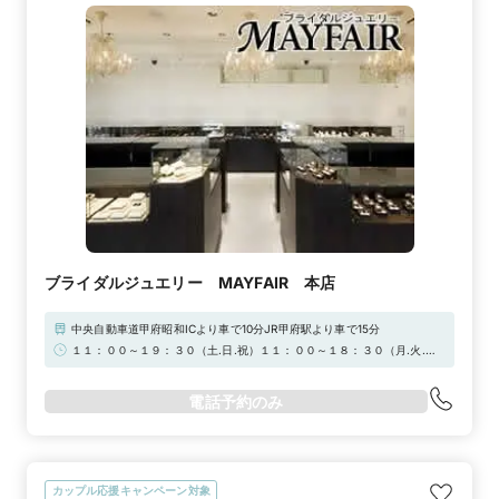
ブライダルジュエリー MAYFAIR 本店
中央自動車道甲府昭和ICより車で10分JR甲府駅より車で15分
１１：００～１９：３０（土.日.祝）１１：００～１８：３０（月.火.木.
金）（水曜定休）【営業時間短縮・最終入店時間のお知らせ】新型コロナ
ウイルス感染拡大防止等を受け、お客様と従業員の健康と安全確保のた
電話予約のみ
め、当面の間、下記の通り営業時間を変更させていただきます。お客様に
はご不便・ご迷惑をおかけいたしますが、ご理解・ご協力を賜りますよ
う、お願い申し上げます。ご新規様の最終入店は平日PM17:30迄 土日
祝PM18:30迄とさせて頂きます。期間 新型コロナウイルス感染拡大防
止の為、当面の間
カップル応援キャンペーン対象