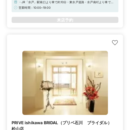
・JR「水戸」駅南口より車で約10分・東水戸道路・水戸南ICより車で約8
分・常磐道・水戸ICより車で約15分※駐車場あり
営業時間：10:00~19:00
来店予約
PRIVE ishikawa BRIDAL（プリベ石川 ブライダル）
松山店