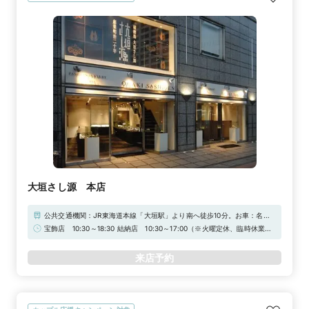
大垣さし源 本店
公共交通機関：JR東海道本線「大垣駅」より南へ徒歩10分。お車：名神
高速道路「大垣IC」より国道258号を北進。旭町交差点で県道237号線に
宝飾店 10:30～18:30 結納店 10:30～17:00（※火曜定休、臨時休業不
左折。郭町交差点角。約15分駐車場：OKBストリートパーキング 他
定休。時間外でも事前連絡で対応可）☆☆マイナビウエディング限定キャ
ンペーン☆☆マイナビウエディングからの予約＆初来店でギフトカード
来店予約
2,000円分プレゼント。詳しくは、特典一覧ページをご確認ください！
☆☆遠方からのお客様へサービス☆☆遠方からお越しの方へお車代とし
て、最大JCBギフト券3,000円分プレゼントさせていただきます。ただし
条件はございますので、店舗ページをご確認ください！