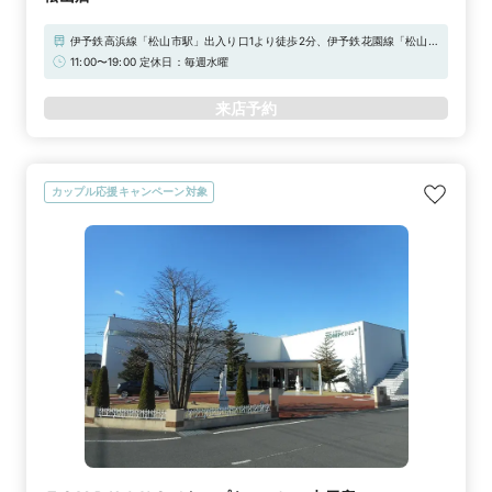
伊予鉄高浜線「松山市駅」出入り口1より徒歩2分、伊予鉄花園線「松山市
駅前駅」出入り口2より徒歩2分。お車でお越しの方は、松山自動車道松
11:00〜19:00 定休日：毎週水曜
山ICより車で20分。契約駐車場もございます。
来店予約
カップル応援キャンペーン対象