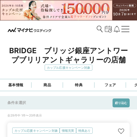
BRIDGE　ブリッジ銀座アントワー
プブリリアントギャラリーの店舗
カップル応援キャンペーン対象
基本情報
商品
特典
フェア
条件未選択
絞り込む
全29件中 1件〜20件表示
カップル応援キャンペーン対象
情報充実
特典あり