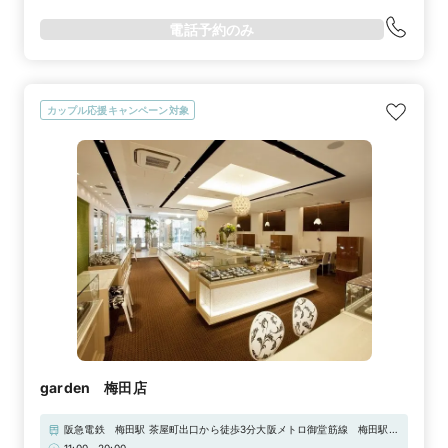
電話予約のみ
カップル応援キャンペーン対象
garden 梅田店
阪急電鉄 梅田駅 茶屋町出口から徒歩3分大阪メトロ御堂筋線 梅田駅か
ら徒歩5分JR大阪駅から徒歩8分