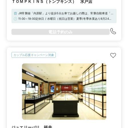
ＴＯＭＰＫＩＮＳ（トンプキンス） 水戸店
JR常磐線「内原駅」より徒歩5分お車でお越しの際は、常磐自動車道「水
戸IC」より5分。(無料駐車場完備）
11:00～19:00定休日 / 水曜日（祝日は営業）夏季/冬季休業あり8月24日
（火）～ 28日（金）夏季休業となります。
電話予約のみ
カップル応援キャンペーン対象
ジュエリーパリ 福井