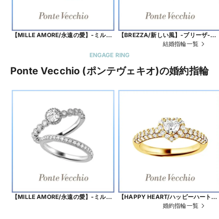
【MILLE AMORE/永遠の愛】-ミルア
【BREZZA/新しい風】-ブリーザ-た
モーレ-繊細なドット模様は思い出と
おやかなカーブを描く立体的なフォ
結婚指輪一覧
ともに積み重なる、数えきれないほど
ムが、指を美しく演出するスタイリ
ENGAGE RING
のふたりの愛 NG1101W001WDMP
シュな結婚指輪
Ponte Vecchio (ポンテヴェキオ)の婚約指輪
_DA0802W001WDMM
【MILLE AMORE/永遠の愛】-ミルア
【HAPPY HEART/ハッピーハート】
モーレ-繊細なドット模様は思い出と
ふたりの愛-幸福感あふれるオリジナ
婚約指輪一覧
ともに積み重なる、数えきれないほど
ルのハートシェープダイヤモンド