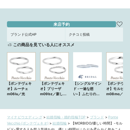
のふたりの愛 NG1201E025WDMM
_GL8801E025WDYG
来店予約
ブランド公式HP
クチコミ投稿
この商品を見ている人にオススメ
【ポンテヴェキ
【ポンテヴェキ
【シングルマイン
【ポンテヴェ
オ】ルーチェ
オ】ブリーザ
ド -一途な想
オ】モルビド
m06lu／光
m09bz／新しい
い-】ふたりの一
m08mo／優
風
途な想いをデザイ
時間
ンに重ねた結婚指
輪
マイナビウエディング
>
結婚指輪・婚約指輪TOP
>
ブランド
>
Ponte
Vecchio (ポンテヴェキオ)
>
結婚指輪
>
【MORBIDO/優しい時間】-モル
ビド-愛する人を想う気持ちや、優しい時間がふたりを柔らかく包みこん