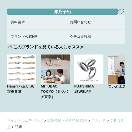
来店予約
資料請求
お問い合わせ
ブランド公式HP
クチコミ投稿
このブランドを見ている人にオススメ
Hamri ハムリ 東
MITUBACI
FUJISHIMA
ついぶ工房
京表参道
TOKYO（ミツバ
JEWELRY
チ東京）
マイナビウエディング
>
結婚指輪・婚約指輪TOP
>
ブランド
>
ＣＲＡＦ
Ｙ
>
特典