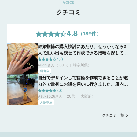
VOICE
クチコミ
4.8
（
189
件）
結婚指輪の購入検討にあたり、せっかくなら2
人で思い出も残せて作成できる指輪を探してい
ました。手作りの工法も何種類かありデザイン
4.0
michiさん（ 30代 ｜ 神奈川県
）
も自由で豊富な為、人と被りたくない私にとっ
鎌倉店
てはとても魅力的でした！シルバーの種類も豊
自分でデザインして指輪を作成できることが魅
富でした！
力的で最初にお話を伺いに行きました。店内も
綺麗でスタッフの皆様も丁寧で、購入前に何度
5.0
Asuka526さん（ 20代 ｜ 大阪府
）
も電話で質問しましたが、毎回丁寧に優しく対
大阪本店
応いただきとても安心しました。作成日当日は
とても楽しく思い出になりました。
クチコミ一覧