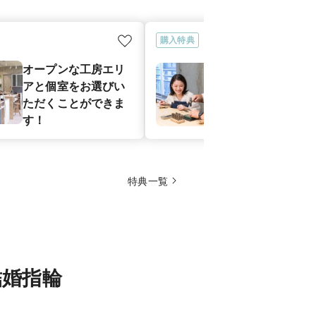
購入特典
オープンな工房エリ
【お二人で作
アと個室をお選びい
指輪】作業風
ただくことができま
影いたします
す！
特典一覧
結婚指輪