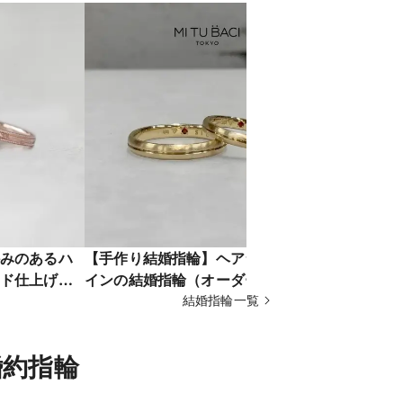
みのあるハ
【手作り結婚指輪】ヘアラインとラ
【オーダー
ド仕上げが
インの結婚指輪（オーダーも可）
作り結婚指
結婚指輪一覧
婚約指輪