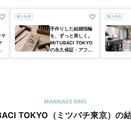
購入特典
購入特典
手作りした結婚指輪
子マ
を、ずっと美しく。
マ
MITUBACI TOKYO
グ
の永久保証・アフ
ン
ターサービス
MARRIAGE RING
UBACI TOKYO（ミツバチ東京）の