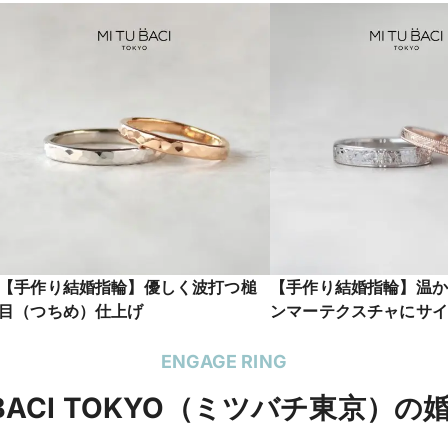
【手作り結婚指輪】優しく波打つ槌
【手作り結婚指輪】温か
目（つちめ）仕上げ
ンマーテクスチャにサイ
光るリング（4）
ENGAGE RING
UBACI TOKYO（ミツバチ東京）の