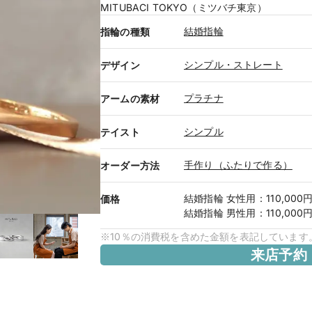
MITUBACI TOKYO（ミツバチ東京）
結婚指輪
指輪の種類
シンプル・ストレート
デザイン
プラチナ
アームの素材
シンプル
テイスト
手作り（ふたりで作る）
オーダー方法
結婚指輪
女性用
：
110,000
価格
結婚指輪
男性用
：
110,000
※10％の消費税を含めた金額を表記しています
来店予約