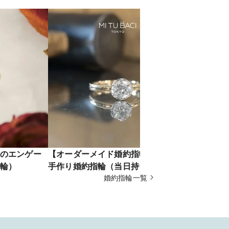
のエンゲー
【オーダーメイド婚約指輪】0.7ctの
【オーダー
輪）
手作り婚約指輪（当日持ち帰り）
手作り婚約
婚約指輪一覧