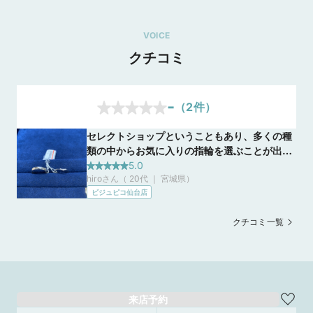
VOICE
クチコミ
-
（
2
件）
セレクトショップということもあり、多くの種
類の中からお気に入りの指輪を選ぶことが出来
るショップです。担当して下さった方もとても
5.0
hiroさん（ 20代 ｜ 宮城県
）
丁寧に商品の案内をしてくださいました。ま
ビジュピコ仙台店
た、ダイヤモンドの種類もたくさんあり、予算
に合ったものを選択できることもおすすめのポ
クチコミ一覧
イントです。
来店予約