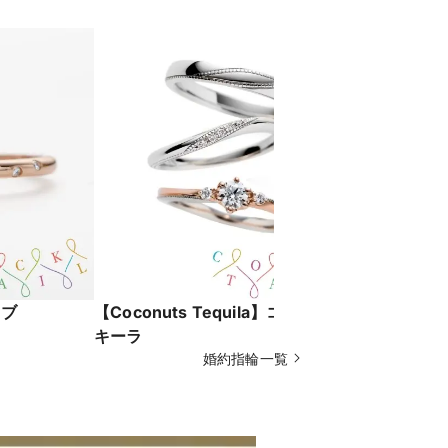
ラブ
【Coconuts Tequila】ココナッツテ
【Angel
キーラ
婚約指輪一覧