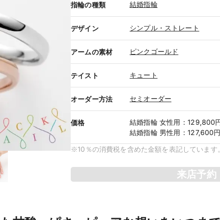
結婚指輪
指輪の種類
シンプル・ストレート
デザイン
ピンクゴールド
アームの素材
キュート
テイスト
セミオーダー
オーダー方法
結婚指輪
女性用
：
129,800
価格
結婚指輪
男性用
：
127,600
※10％の消費税を含めた金額を表記しています
来店予約