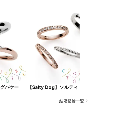
ロングバケー
【Salty Dog】ソルティドッグ
【Casab
結婚指輪一覧