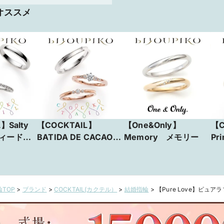
オススメ
】Salty
【COCKTAIL】
【One&Only】
【C
ティードッ
BATIDA DE CACAO
Memory メモリー
Pr
バティーダ デ カカオ
TOP
>
ブランド
>
COCKTAIL(カクテル）
>
結婚指輪
>
【Pure Love】ピュアラ