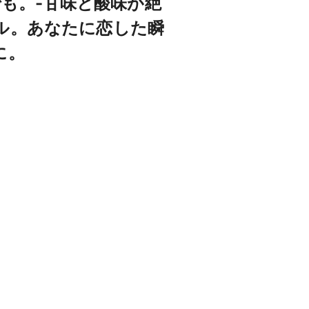
も。-甘味と酸味が絶
ル。あなたに恋した瞬
に。