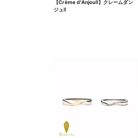
【Crème d'AnjouⅡ】クレームダン
ジュⅡ