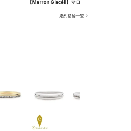
【Marron GlacéⅡ】マロングラッセⅡ
【Muffi
婚約指輪一覧