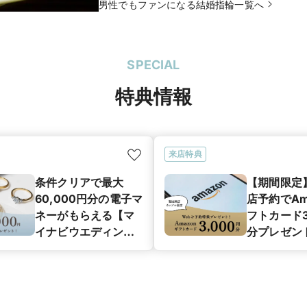
男性でもファンになる結婚指輪一覧へ
SPECIAL
特典情報
来店特典
条件クリアで最大
【期間限定
60,000円分の電子マ
店予約でAm
ネーがもらえる【マ
フトカード3
イナビウエディング
分プレゼン
カップル応援キャン
ペーン】