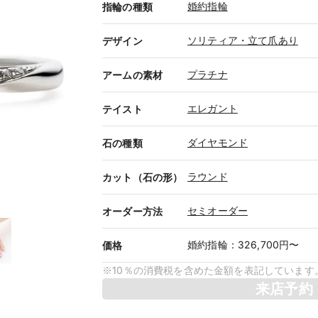
婚約指輪
指輪の種類
ソリティア・立て爪あり
デザイン
プラチナ
アームの素材
エレガント
テイスト
ダイヤモンド
石の種類
ラウンド
カット（石の形）
セミオーダー
オーダー方法
婚約指輪
：
326,700円〜
価格
※10％の消費税を含めた金額を表記しています
来店予約