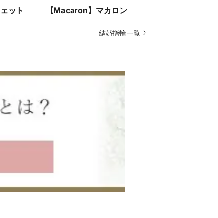
ジェット
【Macaron】マカロン
【Gateau
ラ
結婚指輪一覧