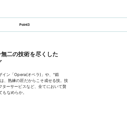
Point3
一無二の技術を尽くした
グ
ン「Opera(オペラ)」や、“鍛
グは、熟練の匠だからこそ成せる技。技
フターサービスなど、全てにおいて贅
とてもなめらか。