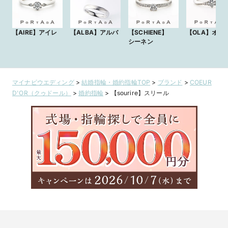
【AIRE】アイレ
【ALBA】アルバ
【SCHIENE】
【OLA】オー
シーネン
マイナビウエディング
>
結婚指輪・婚約指輪TOP
>
ブランド
>
COEUR
D'OR（クゥドール）
>
婚約指輪
>
【sourire】スリール