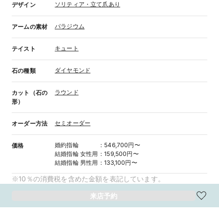
ソリティア・立て爪あり
デザイン
パラジウム
アームの素材
キュート
テイスト
ダイヤモンド
石の種類
ラウンド
カット（石の
形）
セミオーダー
オーダー方法
婚約指輪
：
546,700円〜
価格
結婚指輪
女性用
：
159,500円〜
結婚指輪
男性用
：
133,100円〜
※10％の消費税を含めた金額を表記しています。
来店予約