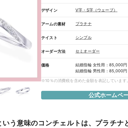
V字・S字（ウェーブ）
デザイン
プラチナ
アームの素材
シンプル
テイスト
セミオーダー
オーダー方法
結婚指輪
女性用
：
85,000円
価格
結婚指輪
男性用
：
85,000円
※10％の消費税を含めた金額を表記しています
公式ホームペ
"という意味のコンチェルトは、プラチナ