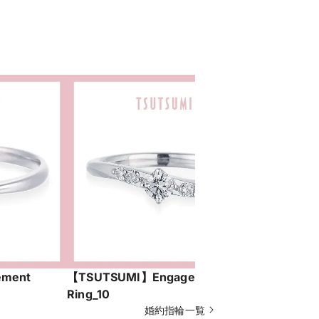
ment
【TSUTSUMI】Engagement
【TSUTSU
Ring_10
Ring_16
婚約指輪一覧