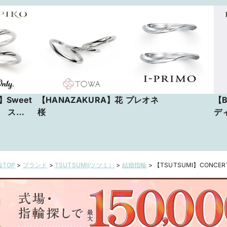
】Sweet
【HANAZAKURA】花
プレオネ
【B
gs ス
桜
デ
ルシング
TOP
>
ブランド
>
TSUTSUMI(ツツミ）
>
結婚指輪
>
【TSUTSUMI】CONCE