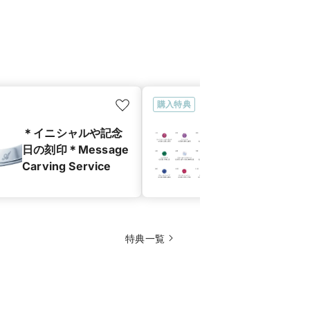
購入特典
＊イニシャルや記念
＊誕生石をセ
日の刻印＊Message
ング＊Birthst
Carving Service
Setting Servi
特典一覧