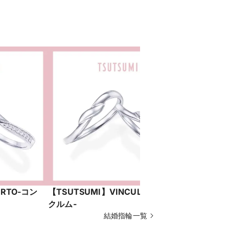
ERTO-コン
【TSUTSUMI】VINCULUM-ウィン
【TSUTS
クルム-
クルム-
結婚指輪一覧