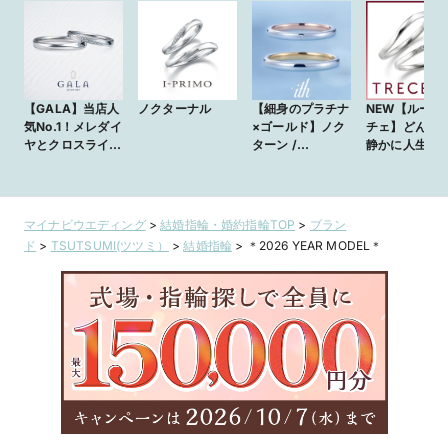
【GALA】当店人
ノクターナル
【細身のプラチナ
NEW【ルー
気No.1！メレダイ
×ゴールド】ノク
チェ】どんな
ヤとクロスライン
ターン /
静かに人生を
が調和するマリッ
Nocturne
し続ける、光
ジリング☆
くリング
マイナビウエディング
>
結婚指輪・婚約指輪TOP
>
ブラン
ド
>
TSUTSUMI(ツツミ）
>
結婚指輪
>
＊2026 YEAR MODEL＊