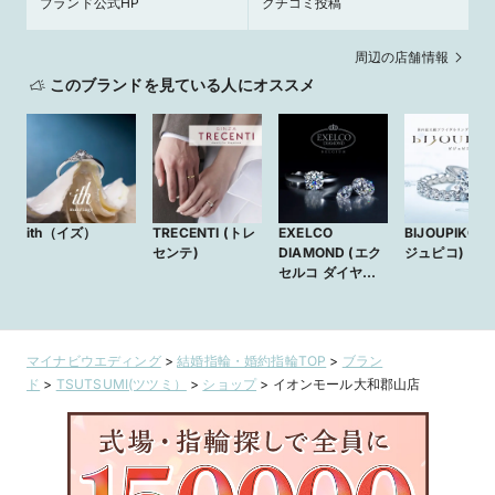
ブランド公式HP
クチコミ投稿
周辺の店舗情報
このブランドを見ている人にオススメ
ith（イズ）
TRECENTI (トレ
EXELCO
BIJOUPIKO (
センテ)
DIAMOND (エク
ジュピコ)
セルコ ダイヤモ
ンド)
マイナビウエディング
>
結婚指輪・婚約指輪TOP
>
ブラン
ド
>
TSUTSUMI(ツツミ）
>
ショップ
>
イオンモール大和郡山店