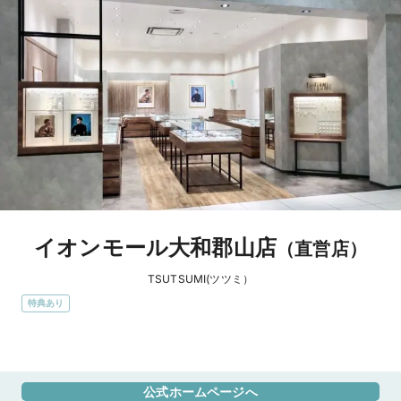
イオンモール大和郡山店
（直営店）
TSUTSUMI(ツツミ）
特典あり
エリア
奈良県
公式ホームページへ
アクセス
JR関西本線「郡山駅」東口よりバス約5分／近鉄