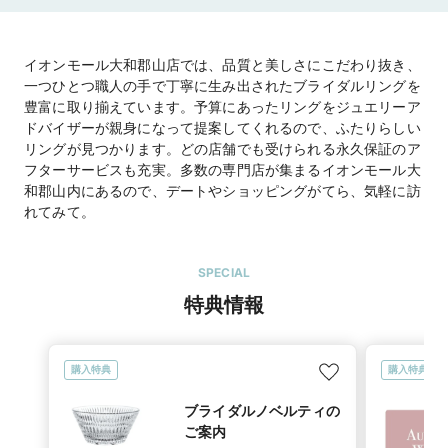
橿原線「近鉄郡山駅」よりバス約10分

駐車場有
イオンモール大和郡山店では、品質と美しさにこだわり抜き、
地図を見る
一つひとつ職人の手で丁寧に生み出されたブライダルリングを
豊富に取り揃えています。予算にあったリングをジュエリーア
ドバイザーが親身になって提案してくれるので、ふたりらしい
住所
奈良県大和郡山市下三橋町741 イオンモール大和
リングが見つかります。どの店舗でも受けられる永久保証のア
郡山1F
フターサービスも充実。多数の専門店が集まるイオンモール大
和郡山内にあるので、デートやショッピングがてら、気軽に訪
営業時間
10：00～21：00

れてみて。
※臨時定休日・臨時営業日・営業時間の変更につ
SPECIAL
公式HP
TSUTSUMI(ツツミ）
のホームページを見る
特典情報
イオンモール大和郡山店（直営店）
のホームペー
ジを見る
購入特典
購入特典
ブライダルノベルティの
ご案内