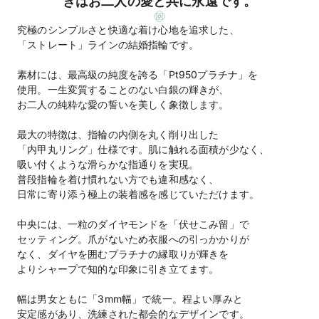
きはお二人の愛と共に永遠です。
究極のシンプルさと快適な着け心地を追求した、
「ストレート」ラインの結婚指輪です。
素材には、最高級の純度を誇る「Pt950プラチナ」を
使用。一生変質することのない白銀の輝きが、
お二人の純粋な愛の誓いを美しく象徴します。
最大の特徴は、指輪の内側を丸く削り出した
「内甲丸リング」仕様です。肌に触れる面積が少なく、
吸い付くような滑らかな指通りを実現。
普段指輪を着け慣れない方でも違和感なく、
日常に寄り添う極上の装着感を感じていただけます。
中央には、一粒のダイヤモンドを「伏せこみ留」で
セッティング。爪がないため衣服への引っかかりが
なく、ダイヤを囲むプラチナの縁取りが輝きを
よりシャープで知的な印象に引き立てます。
幅は男女ともに「3mm幅」で統一。程よい厚みと
安定感があり、洗練された都会的なデザインです。