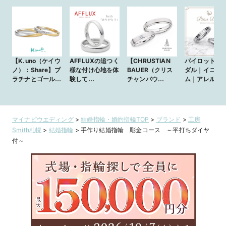
【K.uno（ケイウ
AFFLUXの追つく
【CHRUSTIAN
パイロットブ
ノ）：Share】プ
様な付け心地を体
BAUER（クリス
ダル｜イニテ
ラチナとゴールド
験して
チャンバウ
ム｜アレルギ
のコンビネーショ
【AFFLUX】
アー）：
リーのプラチ
ンが華やかな結婚
Earth～アース～
No.241180/273
999
指輪
493】ドイツ製の
丈夫で着け心地の
マイナビウエディング
>
結婚指輪・婚約指輪TOP
>
ブランド
>
工房
いいかっこいい結
Smith札幌
>
結婚指輪
>
手作り結婚指輪 彫金コース ～平打ちダイヤ
婚指輪
付～