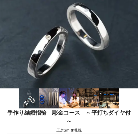
手作り結婚指輪 彫金コース ～平打ちダイヤ付
～
工房Smith札幌