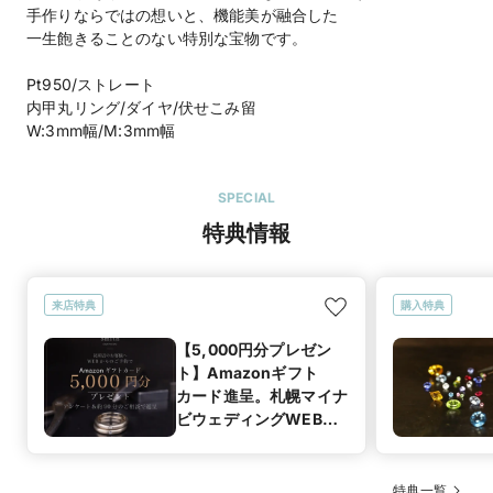
手作りならではの想いと、機能美が融合した
一生飽きることのない特別な宝物です。
Pt950/ストレート
内甲丸リング/ダイヤ/伏せこみ留
W:3mm幅/M:3mm幅
SPECIAL
特典情報
来店特典
購入特典
【5,000円分プレゼン
ト】Amazonギフト
カード進呈。札幌マイナ
ビウェディングWEB予
約＆初来店限定。アン
ケート回答＆90分相談
で受け取れる、賢い指輪
特典一覧