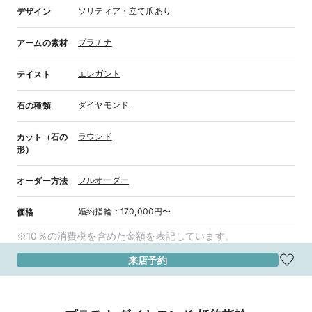
ソリティア・立て爪あり
デザイン
プラチナ
アームの素材
エレガント
テイスト
ダイヤモンド
石の種類
ラウンド
カット（石の
形）
フルオーダー
オーダー方法
婚約指輪
：
170,000円〜
価格
※10％の消費税を含めた金額を表記しています。
来店予約