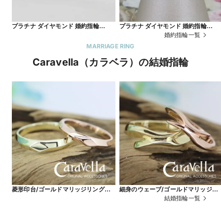
プラチナ ダイヤモンド 婚約指輪
プラチナ ダイヤモンド 婚約指輪
2002 フルオーダー可
5004 フルオーダー可
婚約指輪一覧
MARRIAGE RING
Caravella（カラベラ）の結婚指輪
菱形印台/ゴールドマリッジリング
細身のウェーブ/ゴールドマリッジリ
ckr−163k10yg+164k10pg
ング ckr−174k10yg+175k10pg
結婚指輪一覧