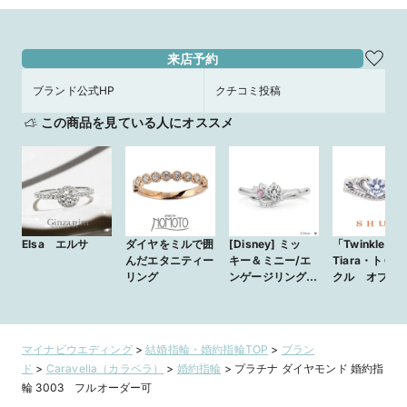
来店予約
ブランド公式HP
クチコミ投稿
この商品を見ている人にオススメ
Elsa エルサ
ダイヤをミルで囲
[Disney] ミッ
「Twinkle of
んだエタニティー
キー＆ミニー/エ
Tiara・トゥ
リング
ンゲージリング-
クル オブ 
オーダーメイド-
アラ」星空の
から祝福を授
ティアラモチ
マイナビウエディング
>
結婚指輪・婚約指輪TOP
>
ブラン
ド
>
Caravella（カラベラ）
>
婚約指輪
>
プラチナ ダイヤモンド 婚約指
輪 3003 フルオーダー可