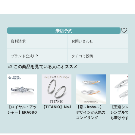
来店予約
資料請求
お問い合わせ
ブランド公式HP
クチコミ投稿
この商品を見ている人にオススメ
【ロイヤル・アッ
【TITANIO】No.1
【彩～iroha～】
【王道シンプ
シャー】ERA680
デザインが人気の
シンプルで仕
コンビリング
も着けやすい
リッジリング
HO-4