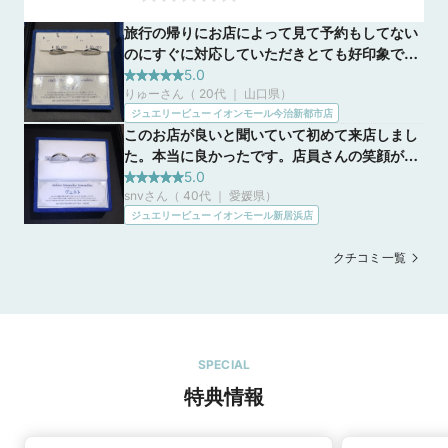
旅行の帰りにお店によって見て予約もしてない
のにすぐに対応していただきとても好印象でし
た。思ったより種類が多くて値段も様々なもの
5.0
りゅーさん（ 20代 ｜ 山口県
）
を取り揃えていたので自分たち好みのデザイン
ジュエリービュー イオンモール今治新都市店
をじっくり選ぶことが出来て良かったです。
このお店が良いと聞いていて初めて来店しまし
た。本当に良かったです。店員さんの笑顔が素
敵で初めてでしたので全然わからなかったので
5.0
snvさん（ 40代 ｜ 愛媛県
）
すが説明がとてもわかりやすかったので良かっ
ジュエリービュー イオンモール新居浜店
たです。ありがとうございました。
クチコミ一覧
SPECIAL
特典情報