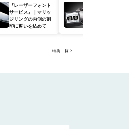
『レーザーフォント
【エンゲージ
サービス』｜マリッ
サリネ・ライ
ジリングの内側の刻
ポート｜ダイ
印に誓いを込めて
ドの輝きの証
特典一覧