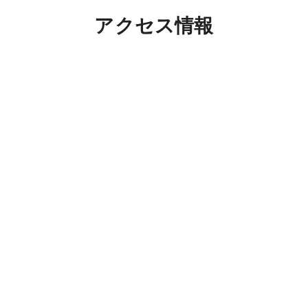
担当してくださった店員さん
アクセス情報
顔せず自分に合うデザインや
気になった商品の比較に付き
くれ、とても有意義な時間を
ました。