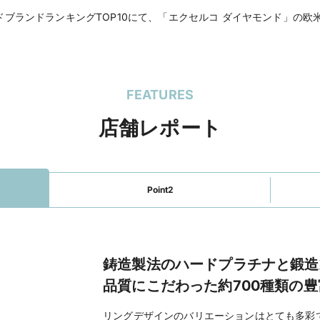
ページを見る
モンドブランドランキングTOP10にて、「エクセルコ ダイヤモンド」の
青山店（直営店）
のホ
）
FEATURES
店舗レポート
Point2
鋳造製法のハードプラチナと鍛造
品質にこだわった約700種類の
リングデザインのバリエーションはとても多彩