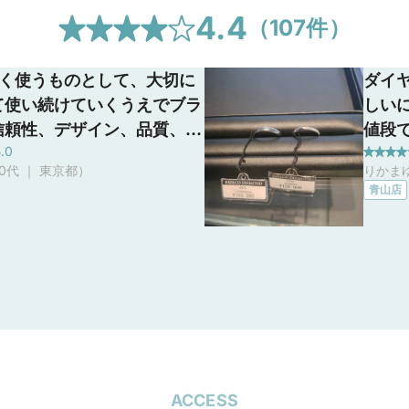
4.4
（
107
件）
長く使うものとして、大切に
ダイ
て使い続けていくうえでブラ
しい
信頼性、デザイン、品質、ア
値段
.0
サービス等を重視したいと
た、
0代 ｜ 東京都
）
りかまゆ
いました。指輪を見ていく中
ほど
青山店
系のエクセルコダイヤモン
能で
内産のダイヤモンドシライシ
と思
ぞれ良さがあり見て比べてみ
思ってました。エクセルコ
モンドの来店予約をし、訪問
ると2つのブランドさんがあ
ともと気になっていたブラン
で両店舗の指輪をを試すこと
ACCESS
、特徴も教えて頂き感動しま