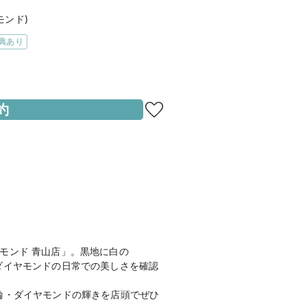
モンド)
典あり
・恵比寿・六本木・表参道
約
線・千代田線「表参道駅」B2出口よ
地図を見る
21




モンド 青山店」。黒地に白の
約で「ジュエリークリーナーキット」
ダイヤモンドの日常での美しさを確認
輪・ダイヤモンドの輝きを店頭でぜひ
D (エクセルコ ダイヤモンド)
のホーム