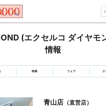
IAMOND (エクセルコ ダイヤ
情報
品
特典
フェア
ク
青山店
（直営店）