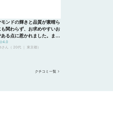
ヤモンドの輝きと品質が素晴ら
にも関わらず、お求めやすいお
である点に惹かれました。ま
4.0
結婚指輪のデザインは500種類
さん（ 20代 ｜ 東京都
）
あり、追加でセミオーダーも可
すので、気に入る形が見つかる
い来店しました。
クチコミ一覧