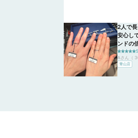
2人で
安心し
ンドの
5
フター
Aさん（ 3
思って
青山店
で外資
ド、国
のそれ
たいと
ダイヤ
してみ
り、も
ドさん
ができ