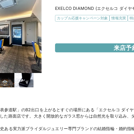
EXELCO DIAMOND (エクセルコ ダイヤ
カップル応援キャンペーン対象
情報充実
特
エリア
東京都 / 青山・渋谷
来店予
アクセス
地下鉄銀座線・半蔵門
り徒歩1分
住所
東京都港区北青山3-6-
営業時間
11:30 a.m. - 8:00 p.m.
火曜定休（祝日は営業）
表参道駅」のB2出口を上がるとすぐの場所にある「エクセルコ ダイヤ
■マイナビ特典｜ご成
に面した路面店です。大きく開放的なガラス窓からは自然光を取り込み、
プレゼント■
、歴史ある実力派ブライダルジュエリー専門ブランドの結婚指輪・婚約指
公式HP
EXELCO DIAMON