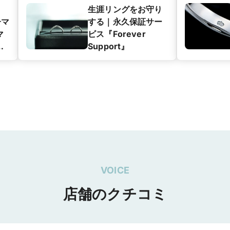
生涯リングをお守り
子マ
する｜永久保証サー
マ
ビス『Forever
グ
Support』
ン
VOICE
店舗のクチコミ