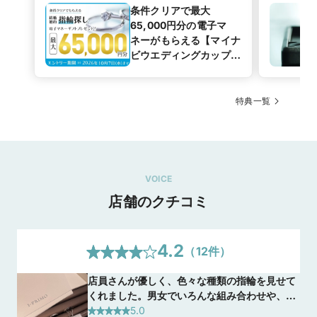
条件クリアで最大
65,000円分の電子マ
ネーがもらえる【マイナ
ビウエディングカップル
応援キャンペーン
特典一覧
VOICE
店舗のクチコミ
4.2
（
12
件）
店員さんが優しく、色々な種類の指輪を見せて
くれました。男女でいろんな組み合わせや、製
造過程を教えてくれたことでペア感が出る指輪
5.0