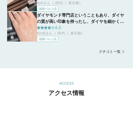
mmさん（ 20代 ｜ 東京都
）
を教えてくれたので分かりやすかったです。無
池袋パルコ店
理強いすることもなく丁寧に対応してくれまし
ダイヤモンド専門店ということもあり、ダイヤ
た。
の質が高い印象を持ったし、ダイヤを細かく見
る顕微鏡のような器具があったのもプラスポイ
4.0
hiro6さん（ 30代 ｜ 東京都
）
ントでした。また店員さんもダイヤモンドに詳
池袋パルコ店
しく、4C含めて説明を聞けて勉強になりまし
た。
クチコミ一覧
ACCESS
アクセス情報