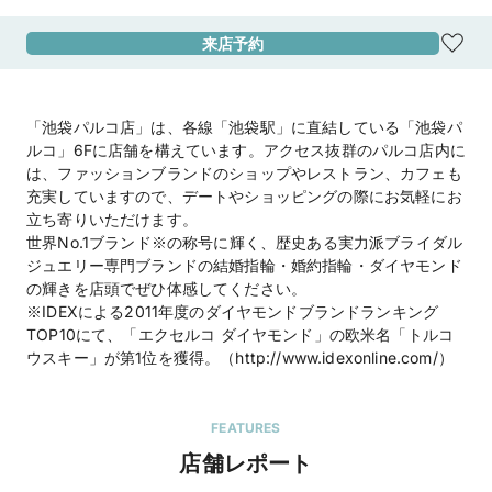
来店予約
アクセス
各線「池袋駅」東口より直結

【駐車場】「P'PARCO駐車場」「池袋東口公共
地下駐車場」「西武パーキング」「メトロポリタ
「池袋パルコ店」は、各線「池袋駅」に直結している「池袋パ
ン駐車場」

ルコ」6Fに店舗を構えています。アクセス抜群のパルコ店内に
※無料駐車券発行は池袋パルコに準ずる
は、ファッションブランドのショップやレストラン、カフェも
地図を見る
充実していますので、デートやショッピングの際にお気軽にお
立ち寄りいただけます。
住所
東京都豊島区南池袋1-28-2　池袋パルコ本館6F
世界No.1ブランド※の称号に輝く、歴史ある実力派ブライダル
ジュエリー専門ブランドの結婚指輪・婚約指輪・ダイヤモンド
の輝きを店頭でぜひ体感してください。
営業時間
11:00 a.m. - 9:00 p.m.（池袋パルコに準ずる）

※IDEXによる2011年度のダイヤモンドブランドランキング
定休日は池袋パルコに準ずる

TOP10にて、「エクセルコ ダイヤモンド」の欧米名「トルコ
ウスキー」が第1位を獲得。（http://www.idexonline.com/）
■マイナビ特典｜ご成約で「ジュエリークリー
ナーキット」プレゼント■
FEATURES
公式HP
EXELCO DIAMOND (エクセルコ ダイヤモンド)
のホームページを見る
店舗レポート
池袋パルコ店（直営店）
のホームページを見る