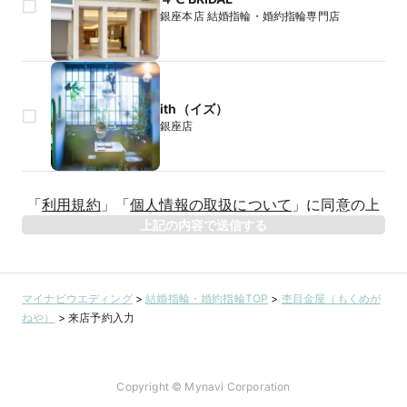
銀座本店 結婚指輪・婚約指輪専門店
ith（イズ）
銀座店
「
利用規約
」
「
個人情報の取扱について
」
に同意の上
上記の内容で送信する
マイナビウエディング
>
結婚指輪・婚約指輪TOP
>
杢目金屋（もくめが
ねや）
>
来店予約入力
Copyright © Mynavi Corporation