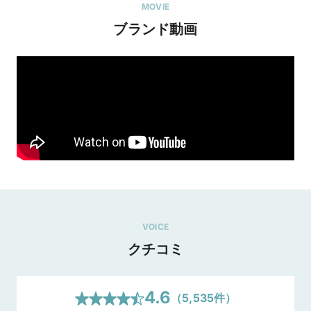
MOVIE
ブランド動画
【予約＆来店特典】トレセンテとマイナビウエディン
グから最大15,000円分の特典をプレゼント！
2026/7/1
■マイナビ特典

条件クリアで電子マネー10,000円分！

「カップル応援キャンペーン」へのエントリー＆応募が必要で
VOICE
す。詳細は 
https://wedding.mynavi.jp/contents/special_contents/couple
クチコミ
_cp/ をご確認ください

■トレセンテ特典

トレセンテよりJCBギフト券5,000円分！

4.6
（
5,535
件）
※本人確認のため公的身分証明書の提示をお願いする場合があ