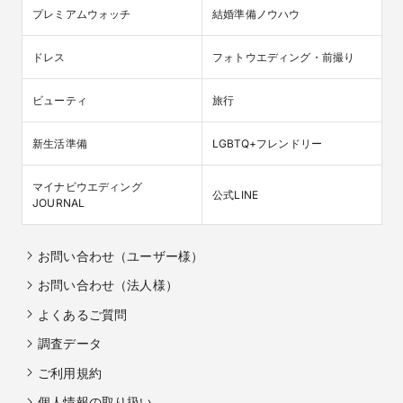
ンを決めるプランも人気です。デザイン選びに自信がない方は
プレミアムウォッチ
結婚準備ノウハウ
お気軽にご相談ください。

■毎月10組限定♪オリジナルジュエリーボックス「ラブックボッ
ドレス
フォトウエディング・前撮り
クス」をプレゼント

＜ラブックボックスとは？＞

　手紙や婚約指輪を忍ばすことができるフラワーボックス兼
ビューティ
旅行
ジュエリーボックスです。生花のバラをプリザーブド加工して
いるため、お花の美しさをを長期間楽しめます。インテリア・
新生活準備
LGBTQ+フレンドリー
小物入れとして、プロポーズの日を思い出しながらご愛用いた
だけます。

　※予約特典ならびに豪華フェア特典との併用可能(他キャン
マイナビウエディング

公式LINE
ペーンとの併用は不可)

JOURNAL
　※特典内容は予告なく変更する場合がございます

　※婚約指輪を355,000円(税込)以上購入された方
お問い合わせ（ユーザー様）
お問い合わせ（法人様）
よくあるご質問
調査データ
ご利用規約
個人情報の取り扱い