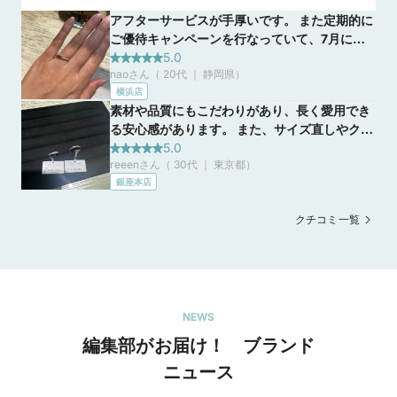
ります(本人確認ができない場合は進呈対象外)

アフターサービスが手厚いです。 また定期的に
※購入意思のない方には進呈しかねます

ご優待キャンペーンを行なっていて、7月に
※全国のトレセンテで1組1回のみ（初めてのご来店の方に限る）

※特典内容は予告なく変更する場合がございます。

行った際は内石1石ずつ無料などの優待がありま
5.0
naoさん（ 20代 ｜ 静岡県
）
した。 他と被らないデザインも取り扱っている
※詳しくは特典情報へ
横浜店
ので、迷ってしまうほど種類が豊富でした。
素材や品質にもこだわりがあり、長く愛用でき
る安心感があります。 また、サイズ直しやク
リーニングなどのアフターサービスが充実して
5.0
reeenさん（ 30代 ｜ 東京都
）
いるため、購入後も安心して使用し続けられる
銀座本店
と思います。店員の方も親身に対応してくださ
るので、初めての指輪選びでも心強いブランド
クチコミ一覧
です。
NEWS
【ピンクダイヤや双子ダイヤのプレゼントも】夏の輝
編集部がお届け！ ブランド
きと、永遠の輝きを。＜Summer Brilliance Fair＞
ニュース
2026/7/1