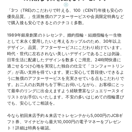
「3つ（TRE)のこだわりで叶える、100（CENT)年後も安心の
優良品質。」生涯無償のアフターサービスや会員限定特典など
で購入後も安心できるとのクチコミ多数。
1989年銀座創業のトレセンテ。婚約指輪・結婚指輪を一生物
として末永く愛用したいと考えるカップルのため、30年以上
デザイン、品質、アフターサービスにこだわり続けています。
時代・世代に左右されない美しいデザインであることは勿論、
日常生活に配慮したデザインを数多くご用意。24時間快適に
過ごせるつけ心地を実現した独自の仕立て「コンフォートリン
グ」が高い支持を得ています。更に安心して普段使いできるよ
うに無償のアフターサービスを充実させている点もこだわりで
す。お二人のお気持ちを丁寧にお伺いしながら、お客様にとっ
て最幸のリングに出会えますよう経験豊富なジュエリースタイ
リストがお手伝いいたします。不安の多いはじめての指輪選び
でも、安心してご相談を。
今なら初回来店予約＆来店でトレセンテから5,000円のJCBギ
フト券、マイナビから最大10,000円の電子マネーをプレゼン
ト！詳細は特典を確認。