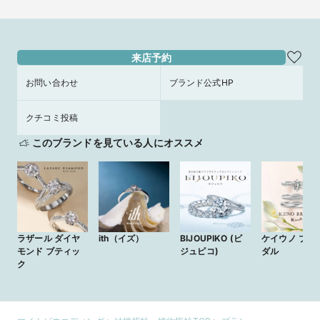
来店予約
お問い合わせ
ブランド公式HP
クチコミ投稿
このブランドを見ている人にオススメ
【お二人の絆の象徴に】ひとつの原石から生まれた双
子ダイヤモンド®
2024/8/1
トレセンテでは、同じ原石から生まれた二粒のダイヤモンドを
「双子ダイヤモンド®」としてお二人のご結婚指輪にセッティン
グ頂けます。数億年の歳月を共にしてきた二粒のダイヤモンド
は、お二人の絆の象徴としてこれからもお二人の指もとで輝き
ラザール ダイヤ
ith（イズ）
BIJOUPIKO (ビ
ケイウノ ブラ
続け、これからも決して離れることが無いように！というお守
モンド ブティッ
ジュピコ)
ダル
りとなります。
ク