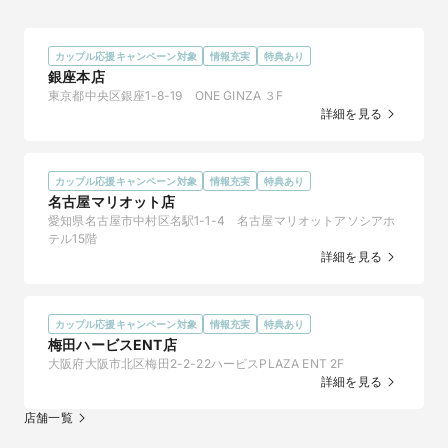
カップル応援キャンペーン対象
情報充実
特典あり
銀座本店
東京都中央区銀座1-8-19 ONE GINZA ３F
【希少価値の高さに注目】トレセンテの天然ピンクダ
詳細を見る
イヤモンド
2025/3/10
トレセンテは、世界で28社・日本では4社のみ認められている
カップル応援キャンペーン対象
情報充実
特典あり
「セレクトアトリエ」です。

名古屋マリオット店
セレクトアトリエとは、アーガイル鉱山を所有するRioTinto社が
愛知県名古屋市中村区名駅1-1-4 名古屋マリオットアソシアホ
公認した正規販売店のことで、ピンクダイヤモンドの色味や
テル15階
カッティングを厳選したものを取り扱っています。

詳細を見る
ブライダルジュエリーにあしらえば、二人の指輪の特別感がさ
らに増すことでしょう。

＜希少価値について＞

カップル応援キャンペーン対象
情報充実
特典あり
市場で取引きされるピンクダイヤモンドの原石の約9割がアーガ
梅田ハービスENT店
イル産と言われていましたが、同鉱山が2020年に閉山した影響
大阪府大阪市北区梅田2-2-22ハービスPLAZA ENT 2F
でその希少価値が一層注目されています。
詳細を見る
店舗一覧