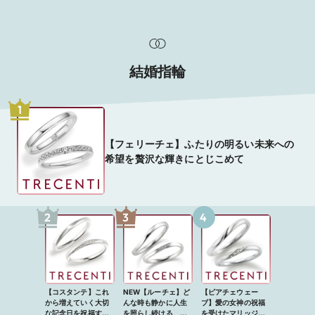
結婚指輪
1
【フェリーチェ】ふたりの明るい未来への
希望を贅沢な輝きにとじこめて
2
3
4
【コスタンテ】これ
NEW【ルーチェ】ど
【ピアチェウェー
から増えていく大切
んな時も静かに人生
ブ】愛の女神の祝福
な記念日を祝福する
を照らし続ける、光
を受けたマリッジリ