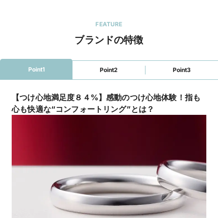
FEATURE
ブランドの特徴
Point1
Point2
Point3
【つけ心地満足度８４%】感動のつけ心地体験！指も
心も快適な“コンフォートリング”とは？