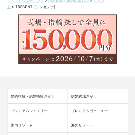
マイナビウエディング
>
結婚指輪・婚約指輪TOP
>
ブラン
ド
>
TRECENTI (トレセンテ)
【当日持ち帰りOK】すぐにプロポーズしたい方、必
見！特別プラン＆オリジナルジュエリーボックスプレ
ゼント
2024/4/15
■「すぐにプロポーズをしたい！」とお考えの方へ

＜即納プラン＞

婚約指輪・結婚指輪さがし
結婚式場さがし
　婚約指輪を当日にお持ち帰りできるプランをご用意。サイズ
直し無料・リフレッシュクリ－ニング無料など、充実したアフ
ターサービスがついておりますので、指輪のサイズが分からな
プレミアムジュエリー
プレミアムヴェニュー
くても大丈夫です。安心してお求めください。

＜ダイヤモンドプロポーズプラン＞

国内リゾート
海外リゾート
　ダイヤモンドだけを先に選び、あとからパートナーとデザイ