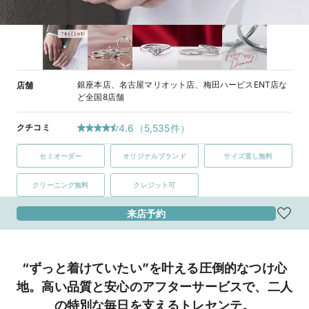
銀座本店、名古屋マリオット店、梅田ハービスENT店な
店舗
ど全国8店舗
クチコミ
4.6
（
5,535
件）
セミオーダー
オリジナルブランド
サイズ直し無料
クリーニング無料
クレジット可
来店予約
“ずっと着けていたい”を叶える圧倒的なつけ心
地。高い品質と安心のアフターサービスで、二人
の特別な毎日を支えるトレセンテ。