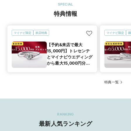
SPECIAL
特典情報
マイナビ限定
来店特典
マイナビ限定
購
【予約&来店で最大
15,000円】トレセンテ
とマイナビウエディング
から最大15,000円分の
来店特典
特典一覧
RANKING
最新人気ランキング