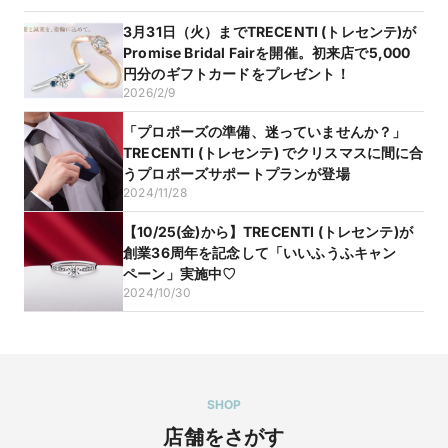
大切な約束の証となるブライダルリングにふたりの想いを込め
て。

3月31日（火）までTRECENTI (トレセンテ)が
この夏の輝きを永遠の輝きにするブライダルフェアを開催中。

Promise Bridal Fairを開催。初来店で5,000
円分のギフトカードをプレゼント！
＜ご成約特典＞

1)婚約指輪をご注文で指輪の内側に天然ピンクダイヤモンドを1
2026/2/9
石プレゼント。

2)結婚指輪をご注文で指輪の内側に双子ダイヤモンド®を無料
「プロポーズの準備、迷っていませんか？」
セッティング。

TRECENTI (トレセンテ) でクリスマスに間に合
うプロポーズサポートプランが登場
初めての指輪選びでも安心！専門スタッフが丁寧にご案内いた
2024/11/28
します。ゆっくり試着しながら、ふたりにぴったりのリングを
見つけてください。

【10/25(金)から】TRECENTI (トレセンテ)が
創業36周年を記念して「いいふうふキャン
※ご利用条件を必ずご確認ください

※詳しくは特典情報へ
ペーン」実施中♡
2024/10/30
SHOP
店舗をさがす