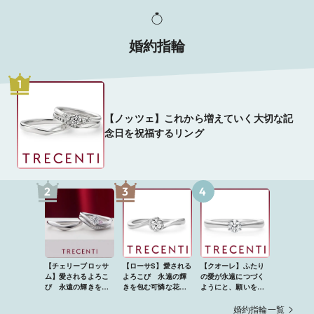
婚約指輪
1
【ノッツェ】これから増えていく大切な記
念日を祝福するリング
2
3
4
【チェリーブロッサ
【ローサS】愛される
【クオーレ】ふたり
ム】愛されるよろこ
よろこび 永遠の輝
の愛が永遠につづく
び 永遠の輝きを包
きを包む可憐な花び
ようにと、願いを込
む可憐な花びら
ら
めたリング
婚約指輪一覧