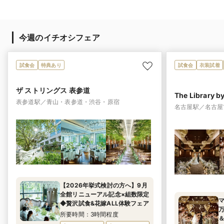
今週のイチオシフェア
試食会
特典あり
試食会
衣装試着
ザ ストリングス 表参道
The Library b
表参道駅／青山・表参道・渋谷・原宿
名古屋駅／名古屋
【2026年挙式検討の方へ】9月
全館リニューアル記念×組数限定
マ
◆贅沢試食&花嫁ALL体験フェア
所要時間：3時間程度