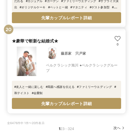
だわる
#
カジュアル
#
ガーデン
#
ファミリーウエディング
#
サプライズ演
出
#
オリジナルケーキ
#
ペットと一緒
#
マタニティ
#
ゲスト参加型
#
感
謝を伝える
#
プロジェクションマッピング
#
抽選会
先輩カップルレポート詳細
20
★豪華で斬新な結婚式★
0
藤原家 宍戸家
ベルクラシック旭川 ●ベルクラシックグルー
プ
#
友人と一緒に楽しむ
#
両親へ感謝を伝える
#
ファミリーウエディング
#
和テイスト
#
会費制
先輩カップルレポート詳細
全6476件中 1件〜20件表示
…
次へ
1
2
3
324