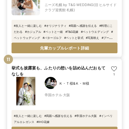
ニーズ札幌 by T&G WEDDING(旧 ヒルサイド
クラブ迎賓館 札幌)
#
友人と一緒に楽しむ
#
オリジナリティ
#
両親へ感謝を伝える
#
料理にこ
だわる
#
カジュアル
#
ペットと一緒
#
T&G花嫁
#
ペットウエディング
#
ペットウェディング
#
パターゴルフ
#
ペットと挙式
#
写真映え
#
プール
#
T&G
#
トレンド
#
インナーガーデン
#
リボン
#
WEDDING
先輩カップルレポート詳細
11
挙式も披露宴も、ふたりの想いを詰め込んだおもて
なしを
1
Ｋ・Ｔ様&Ｋ・Ｍ様
帝国ホテル 大阪
#
友人と一緒に楽しむ
#
両親へ感謝を伝える
#
帝国ホテル大阪
#
インペリ
アルエレガンス
#
IHO花嫁