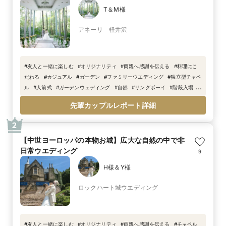
T＆M様
アネーリ 軽井沢
#
友人と一緒に楽しむ
#
オリジナリティ
#
両親へ感謝を伝える
#
料理にこ
だわる
#
カジュアル
#
ガーデン
#
ファミリーウエディング
#
独立型チャペ
ル
#
人前式
#
ガーデンウェディング
#
自然
#
リングボーイ
#
階段入場
#
リングガール
#
おしゃれ
#
ウェディングケーキ
#
ガラス張り
#
ウェルカム
先輩カップルレポート詳細
スペース
#
全面ガラス張りチャペル
#
フラワーガール
2
【中世ヨーロッパの本物お城】広大な自然の中で非
日常ウエディング
9
H様＆Y様
ロックハート城ウエディング
#
友人と一緒に楽しむ
#
オリジナリティ
#
両親へ感謝を伝える
#
チャペル