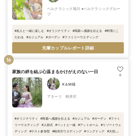
ベルクラシック旭川 ●ベルクラシックグルー
プ
#
友人と一緒に楽しむ
#
オリジナリティ
#
両親へ感謝を伝える
#
料理にこ
だわる
#
カジュアル
#
ガーデン
#
ファミリーウエディング
先輩カップルレポート詳細
16
家族の絆を結ぶ心温まるかけがえのない一日
0
K＆M様
アネーリ 軽井沢
#
オリジナリティ
#
両親へ感謝を伝える
#
カジュアル
#
ガーデン
#
ファミ
リーウエディング
#
人前式
#
ペットと一緒
#
アットホーム
#
リゾートウェ
ディング
#
ゲスト参加型
#
軽井沢ウエディング
#
リングドッグ
#
大切な家