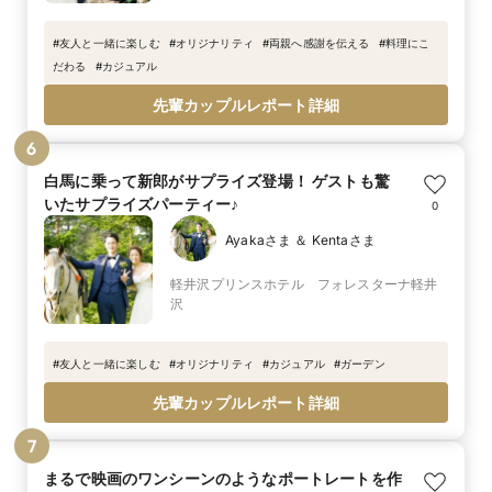
#
友人と一緒に楽しむ
#
オリジナリティ
#
両親へ感謝を伝える
#
料理にこ
だわる
#
カジュアル
先輩カップルレポート詳細
6
白馬に乗って新郎がサプライズ登場！ ゲストも驚
いたサプライズパーティー♪
0
Ayakaさま ＆ Kentaさま
軽井沢プリンスホテル フォレスターナ軽井
沢
#
友人と一緒に楽しむ
#
オリジナリティ
#
カジュアル
#
ガーデン
先輩カップルレポート詳細
7
まるで映画のワンシーンのようなポートレートを作