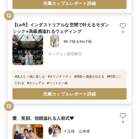
先輩カップルレポート詳細
12
【Loft】インダストリアルな空間で叶えるモダン
シック×高級感溢れるウェディング
0
Mr.Y様＆Ms.F様
キンプトン新宿東京
#
友人と一緒に楽しむ
#
オリジナリティ
#
両親へ感謝を伝える
#
料理にこ
だわる
#
カジュアル
#
ペットと一緒
先輩カップルレポート詳細
13
愛、笑顔、信頼溢れる人前式❤
0
小玉様 山本様