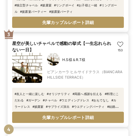
#
独立型チャペル
#
披露宴
#
リングボーイ
#
お子様と一緒
#
リングガー
ル
#
披露宴パーティー
#
披露宴パーティ
先輩カップルレポート詳細
3
星空が美しいチャペルで感動の挙式【一生忘れられ
ない一日】
153
H.S様＆R.T様
ビアンカーラ ヒルサイドテラス（BIANCARA
HILLSIDE TERRACE）
#
友人と一緒に楽しむ
#
オリジナリティ
#
両親へ感謝を伝える
#
料理にこ
だわる
#
ガーデン
#
チャペル
#
ウエディングドレス
#
おもてなし
#
カ
ラードレス
#
披露宴
#
サプライズ演出
#
ウエディングパーティ
#
結婚式演
出
#
挙式
#
タキシード
#
ウエディングケーキ
#
教会式
#
一生に一度
#
結
先輩カップルレポート詳細
婚式衣装
#
thank
#
you
4