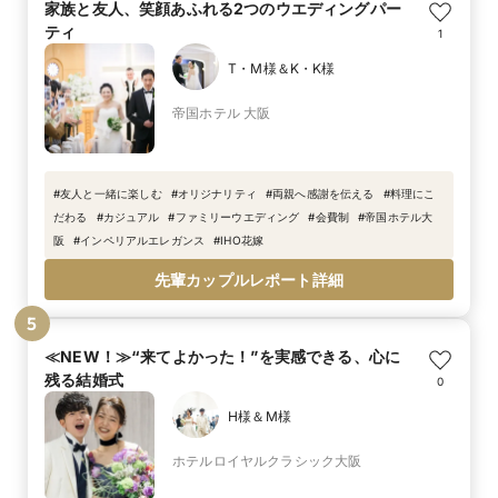
家族と友人、笑顔あふれる2つのウエディングパー
ティ
1
T・M様＆K・K様
帝国ホテル 大阪
#
友人と一緒に楽しむ
#
オリジナリティ
#
両親へ感謝を伝える
#
料理にこ
だわる
#
カジュアル
#
ファミリーウエディング
#
会費制
#
帝国ホテル大
阪
#
インペリアルエレガンス
#
IHO花嫁
先輩カップルレポート詳細
5
≪NEW！≫“来てよかった！”を実感できる、心に
残る結婚式
0
H様＆M様
ホテルロイヤルクラシック大阪