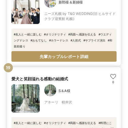
新郎様＆新婦様
ニーズ札幌 by T&G WEDDING(旧 ヒルサイド
クラブ迎賓館 札幌)
#
友人と一緒に楽しむ
#
オリジナリティ
#
両親へ感謝を伝える
#
ウエディ
ングドレス
#
おもてなし
#
カラードレス
#
人前式
#
サプライズ演出
#
和
装前撮り
先輩カップルレポート詳細
19
愛犬と笑顔溢れる感動の結婚式
0
S＆A様
アネーリ 軽井沢
#
友人と一緒に楽しむ
#
オリジナリティ
#
両親へ感謝を伝える
#
料理にこ