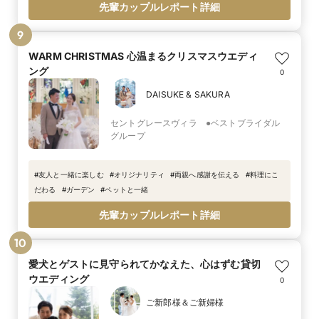
先輩カップルレポート詳細
9
WARM CHRISTMAS 心温まるクリスマスウエディ
ング
0
DAISUKE & SAKURA
セントグレースヴィラ ●ベストブライダル
グループ
#
友人と一緒に楽しむ
#
オリジナリティ
#
両親へ感謝を伝える
#
料理にこ
だわる
#
ガーデン
#
ペットと一緒
先輩カップルレポート詳細
10
愛犬とゲストに見守られてかなえた、心はずむ貸切
ウエディング
0
ご新郎様＆ご新婦様