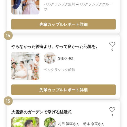
ベルクラシック旭川 ●ベルクラシックグルー
プ
先輩カップルレポート詳細
14
やらなかった後悔より、やって良かった記憶を。
0
S様♡H様
ベルクラシック函館
先輩カップルレポート詳細
15
大雪森のガーデンで挙げる結婚式
1
村田 勧匡さん 栃本 奈実さん