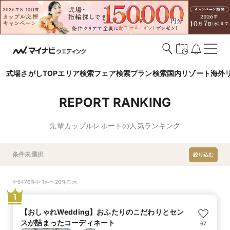
式場さがしTOP
エリア検索
フェア検索
プラン検索
国内リゾート
海外
REPORT RANKING
先輩カップルレポートの人気ランキング
条件未選択
絞り込む
全6476件中 1件〜20件表示
1
【おしゃれWedding】おふたりのこだわりとセン
スが詰まったコーディネート
67