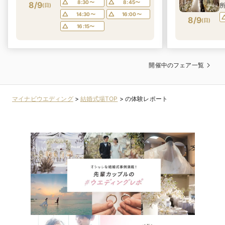
8:30〜
8:45〜
8/9
(
日
)
14:30〜
16:00〜
8/9
(
日
)
食
16:15〜
開催中のフェア一覧
マイナビウエディング
>
結婚式場TOP
>
の体験レポート