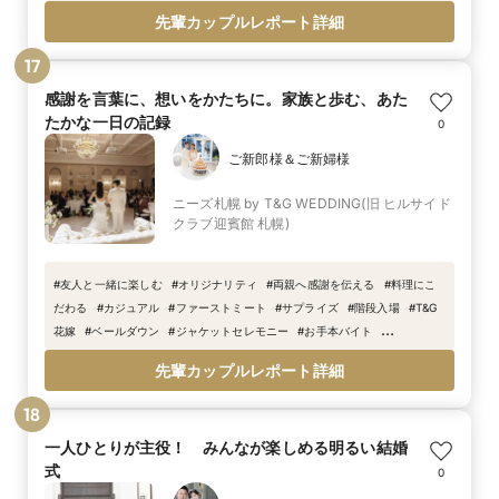
族
#
ゲストと歓談
#
春婚
先輩カップルレポート詳細
17
感謝を言葉に、想いをかたちに。家族と歩む、あた
たかな一日の記録
0
ご新郎様＆ご新婦様
ニーズ札幌 by T&G WEDDING(旧 ヒルサイド
クラブ迎賓館 札幌)
#
友人と一緒に楽しむ
#
オリジナリティ
#
両親へ感謝を伝える
#
料理にこ
だわる
#
カジュアル
#
ファーストミート
#
サプライズ
#
階段入場
#
T&G
花嫁
#
ベールダウン
#
ジャケットセレモニー
#
お手本バイト
#
T&G
#
T&G
#
WEDDING
先輩カップルレポート詳細
18
一人ひとりが主役！ みんなが楽しめる明るい結婚
式
0