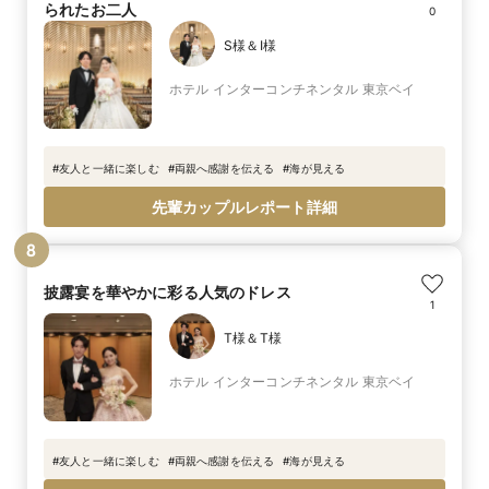
られたお二人
0
S様＆I様
ホテル インターコンチネンタル 東京ベイ
#
友人と一緒に楽しむ
#
両親へ感謝を伝える
#
海が見える
先輩カップルレポート詳細
8
披露宴を華やかに彩る人気のドレス
1
T様＆T様
ホテル インターコンチネンタル 東京ベイ
#
友人と一緒に楽しむ
#
両親へ感謝を伝える
#
海が見える