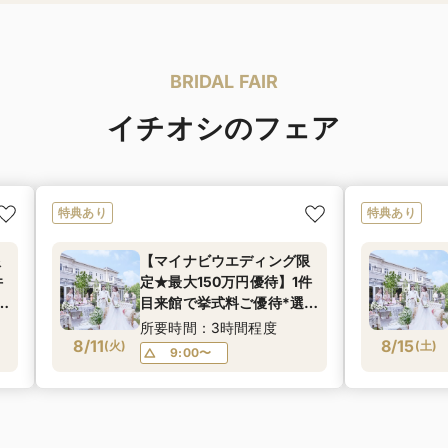
BRIDAL FAIR
イチオシのフェア
特典あり
特典あり
限
【マイナビウエディング限
件
定★最大150万円優待】1件
べ
目来館で挙式料ご優待*選べ
ト
る3つの貸切邸宅×リゾート
所要時間：3時間程度
8/11
W体験フェア
8/15
(
火
)
(
土
)
9:00〜