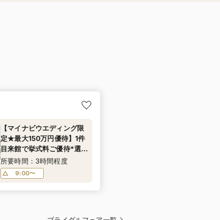
【マイナビウエディング限
定★最大150万円優待】1件
目来館で挙式料ご優待*選べ
る3つの貸切邸宅×リゾート
所要時間：3時間程度
W体験フェア
9:00〜
ブライダルフェア一覧