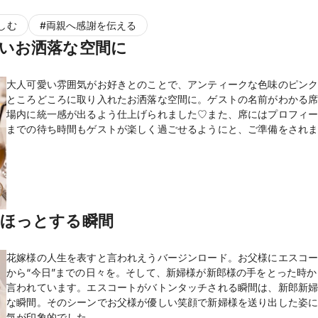
しむ
#
両親へ感謝を伝える
いお洒落な空間に
大人可愛い雰囲気がお好きとのことで、アンティークな色味のピン
ところどころに取り入れたお洒落な空間に。ゲストの名前がわかる
場内に統一感が出るよう仕上げられました♡また、席にはプロフィ
までの待ち時間もゲストが楽しく過ごせるようにと、ご準備をされま
にほっとする瞬間
花嫁様の人生を表すと言われえうバージンロード。お父様にエスコ
から“今日”までの日々を。そして、新婦様が新郎様の手をとった時
言われています。エスコートがバトンタッチされる瞬間は、新郎新
な瞬間。そのシーンでお父様が優しい笑顔で新婦様を送り出した姿
気が印象的でした。