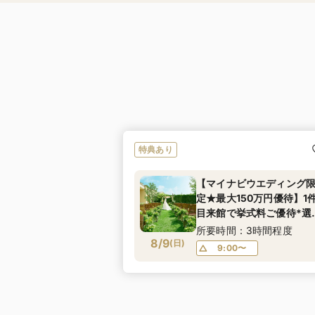
特典あり
【マイナビウエディング
定★最大150万円優待】1
目来館で挙式料ご優待*選
る3つの貸切邸宅×リゾー
所要時間：3時間程度
8/9
W体験フェア
(
日
)
9:00〜