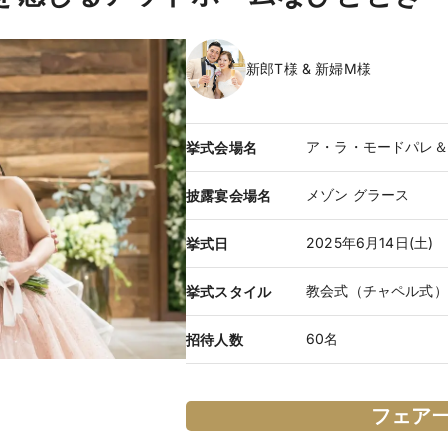
新郎T様 & 新婦M様
ア・ラ・モードパレ＆
挙式会場名
メゾン グラース
披露宴会場名
2025年6月14日(土)
挙式日
教会式（チャペル式）
挙式スタイル
60名
招待人数
フェア