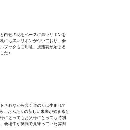
クと白色の花をベースに黒いリボンを
席札にも黒いリボンが付いており、会
ールブックもご用意。披露宴が始まる
した♪
ートされながら歩く道のりは生まれて
から、おふたりの新しい未来が始まると
婦様にとってもお父様にとっても特別
に、会場中が笑顔で見守っていた雰囲