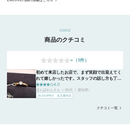
VOICE
商品のクチコミ
-
（
1
件）
初めて来店したお店で、まず笑顔で出迎えてく
れて嬉しかったです。スタッフの話し方も丁寧
で、目当てのものが近くの店舗にあるとのこと
4.0
ぽんぽわんさん（ 30代 ｜ 愛知県
）
で素早く対応してくれました。また歩いていく
BIJOUPIKO 名古屋本店
のは大変だろうということで、タクシーを呼ん
で頂きとても感動しました。 別の店舗でもとに
クチコミ一覧
かく接客が良く、気に入ったものを探すのに一
緒に探してくれましたし、欲しいカラーがな
かったら色をつけて表現してくれたりと対応が
とても良かったです。 金額も予算通りのものを