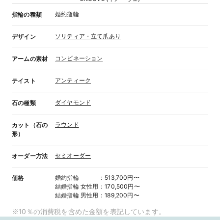
婚約指輪
指輪の種類
ソリティア・立て爪あり
デザイン
コンビネーション
アームの素材
アンティーク
テイスト
ダイヤモンド
石の種類
ラウンド
カット（石の
形）
セミオーダー
オーダー方法
婚約指輪
：
513,700円〜
価格
結婚指輪
女性用
：
170,500円〜
結婚指輪
男性用
：
189,200円〜
※10％の消費税を含めた金額を表記しています。