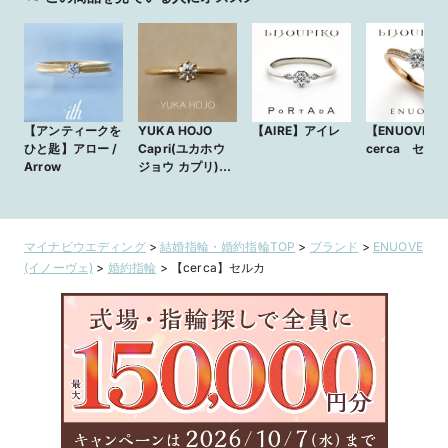
【アンティークを
YUKA HOJO
【AIRE】アイレ
【ENUOVE】
ひと匙】アロー /
Capri(ユカホウ
cerca セル
Arrow
ジョウ カプリ)
【JKPLANET銀
座・表参道原宿・
上野御徒町・横浜
元町・大宮・名古
マイナビウエディング
>
結婚指輪・婚約指輪TOP
>
ブランド
>
ENUOVE
屋栄・大阪梅田・
(イノーヴェ)
>
婚約指輪
>
【cerca】セルカ
京都四条烏丸・福
岡天神・熊本・宮
崎・鹿児島】