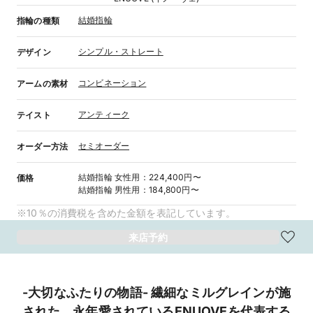
結婚指輪
指輪の種類
シンプル・ストレート
デザイン
コンビネーション
アームの素材
アンティーク
テイスト
セミオーダー
オーダー方法
結婚指輪
女性用
：
224,400円〜
価格
結婚指輪
男性用
：
184,800円〜
※10％の消費税を含めた金額を表記しています。
来店予約
-大切なふたりの物語- 繊細なミルグレインが施
された、永年愛されているENUOVEを代表する