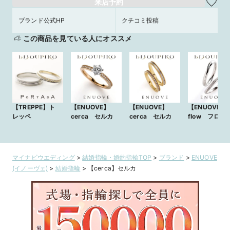
来店予約
ブランド公式HP
クチコミ投稿
この商品を見ている人にオススメ
【TREPPE】ト
【ENUOVE】
【ENUOVE】
【ENUOVE】
レッペ
cerca セルカ
cerca セルカ
flow フロウ
マイナビウエディング
>
結婚指輪・婚約指輪TOP
>
ブランド
>
ENUOVE
(イノーヴェ)
>
結婚指輪
>
【cerca】セルカ