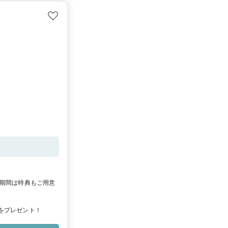
屋駅前店《DIY対応
IY対応店舗》
京都
》
沖縄おもろまち
ア期間は特典もご用意
プレゼント！
