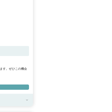
います。ぜひこの機会
DIY対応店舗》
横
店
大宮店
仙台店