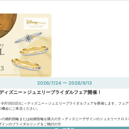
静岡店
浜松店
本山本店【予約制】《DIY対応店舗》
栄店《DIY対応店舗》
名古
豊川店《DIY対応店舗》
岐阜店
金沢店《DIY対応店舗》
梅田店
心斎橋店《D
神戸店
岡山店《DIY対応店舗》
広島店《DIY対応店舗》
福岡店《DIY対応店舗
札幌店《DIY対応店舗》
2026/7/24 〜 2026/9/13
ディズニー＞ジュエリーブライダルフェア開催！
(金)～9月13日(日)に＜ディズニー＞ジュエリーブライダルフェアを開催します。フェ
の機会にご来店ください。
ンの婚約指輪または結婚指輪を購入の方＞ディズニーデザインのジュエリークロスを
ザインのブライダルリングをご検討の方