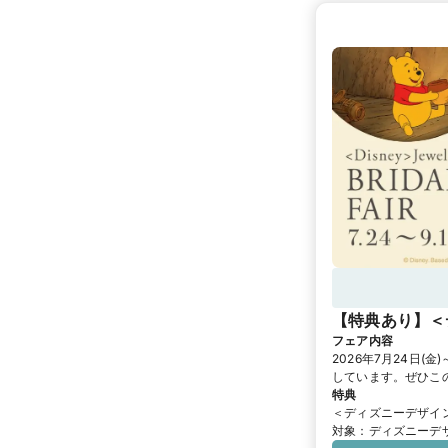
《DIY対応店舗》
店舗》
クロスモール
店《DIY対応店舗》
店《DIY対応店舗》
【特典あり】＜
フェア内容
2026年7月24日
しています。ぜひこ
特典
＜ディズニーデザイ
対象：ディズニーデ