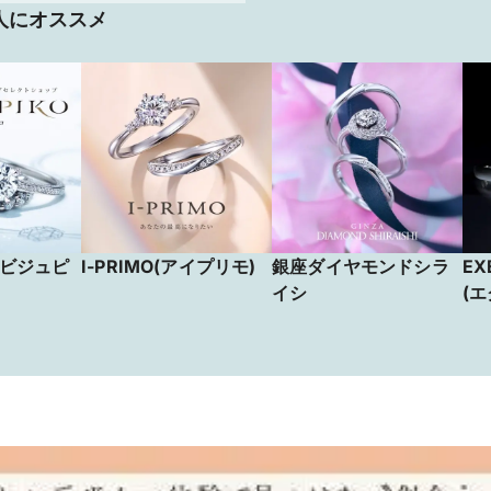
人にオススメ
 (ビジュピ
I-PRIMO(アイプリモ)
銀座ダイヤモンドシラ
EX
イシ
(
ド)