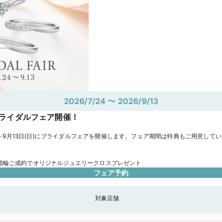
2026/7/24 〜 2026/9/13
ライダルフェア開催！
(金)～9月13日(日)にブライダルフェアを開催します。フェア期間は特典もご用意して
指輪ご成約でオリジナルジュエリークロスプレゼント
フェア予約
対象店舗
座本店
新宿店《DIY対応店舗》
表参道店
自由が丘店《DIY対応店舗》
池袋店《
店舗》
横浜本店《DIY対応店舗》
町田店
立川店
千葉店《DIY対応店舗》
柏