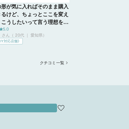
の形が気に入ればそのまま購入
きるけど、ちょっとここを変え
・こうしたいって言う理想をす
5.0
叶えやすいと思いました。もう
さん（ 20代 ｜ 愛知県
）
幅を広げたい・石を増やしたい
IY対応店舗》
らしたい)・艶消しや刻印をした
ど、できるアレンジの幅が広
後悔のない指輪探しができると
クチコミ一覧
ました。フルオーダーメイドも
たのでそちらも素敵だなと思い
。