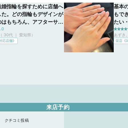
結婚指輪を探すために店舗へ
基本
した。どの指輪もデザインが
もで
のはもちろん、アフターサー
たい
.0
して購入後に数年経ってから
ごく
ん（ 30代 ｜ 愛知県
）
あずき。
ダイヤを増やすといったこと
少し
Y対応店舗》
栄店《D
るというのが素敵だなと思い
(減
。また、自分好みにカスタム
いな
で、希望に合わせてデザイ
く、
んがその場でデザインを描い
思い
さるのも気持ちが高まりまし
あっ
ます
来店予約
クチコミ投稿