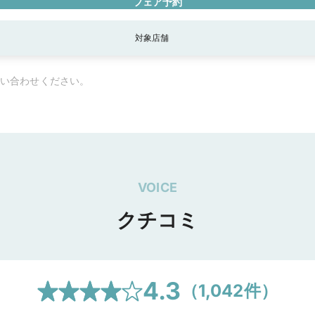
フェア予約
対象店舗
座本店
新宿店《DIY対応店舗》
表参道店
自由が丘店《DIY対応店舗》
池袋店《
店舗》
横浜本店《DIY対応店舗》
町田店
立川店
千葉店《DIY対応店舗》
柏
静岡店
浜松店
本山本店【予約制】《DIY対応店舗》
栄店《DIY対応店舗》
名古
い合わせください。
豊川店《DIY対応店舗》
岐阜店
金沢店《DIY対応店舗》
梅田店
心斎橋店《D
神戸店
岡山店《DIY対応店舗》
広島店《DIY対応店舗》
福岡店《DIY対応店舗
札幌店《DIY対応店舗》
VOICE
クチコミ
4.3
（
1,042
件）