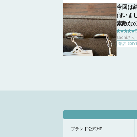
今回は
伺いま
素敵な
5
ビスと
sachiさ
刻印や
栄店《DI
をでき
ました
も可能
ナーさ
てくだ
た。
ブランド公式HP