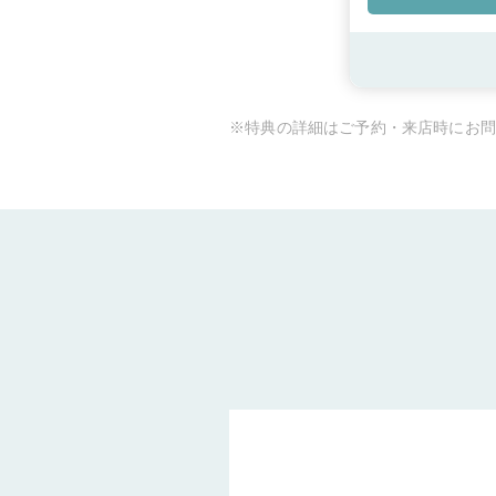
対象店舗
銀座中央通り店
銀
浜元町店《DIY対応
《DIY対応店舗》
※特典の詳細はご予約・来店時にお問
店舗》
クロスモール
店《DIY対応店舗》
店《DIY対応店舗》