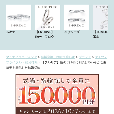
ルキナ
【ENUOVE】
ユリシーズ
【TOMOE】FU
flow フロウ
富士
マイナビウエディング
>
結婚指輪・婚約指輪TOP
>
ブランド
>
ケイウノ
ブライダル
>
結婚指輪
>
【フルリア】指のつけ根に馴染むやわらかな曲
線美を表現した結婚指輪