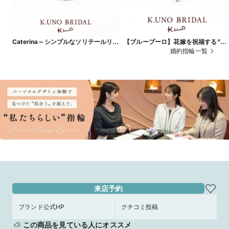
Caterina～シンプルなソリテールリン
【ブループーロ】花嫁を祝福する”サ
グは、飾らない誠実な愛の象徴～
ムシングブルー”の青い輝き
婚約指輪一覧
来店予約
ブランド公式HP
クチコミ投稿
この商品を見ている人にオススメ