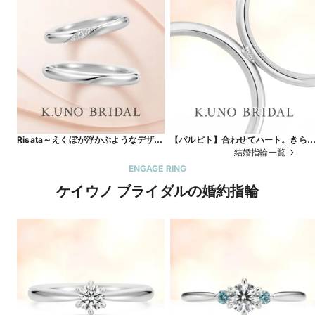
Risata～えくぼが浮かぶようなデザイ
【パルピト】合わせてハート。きら
ンに、笑顔のたえない日々を願って～
くダイヤは愛の輝き
結婚指輪一覧
ENGAGE RING
ケイウノ ブライダルの婚約指輪