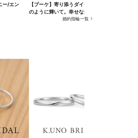
ミニー/エン
【ブーケ】寄り添うダイヤがブーケ
【スピラ】
のように輝いて。幸せな気持ちをい
オリジナル
つまでも
婚約指輪一覧
モンド「TE
ムンドゥス
リング。