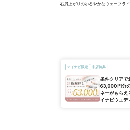
右肩上がりのゆるやかなウェーブライ
マイナビ限定
来店特典
条件クリアで
63,000円
ネーがもらえ
イナビウエデ
カップル応援
ペーン