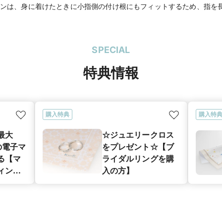
ンは、身に着けたときに小指側の付け根にもフィットするため、指を
SPECIAL
特典情報
購入特典
購入特
最大
☆ジュエリークロス
分の電子マ
をプレゼント☆【ブ
る【マ
ライダルリングを購
ィング
入の方】
キャン