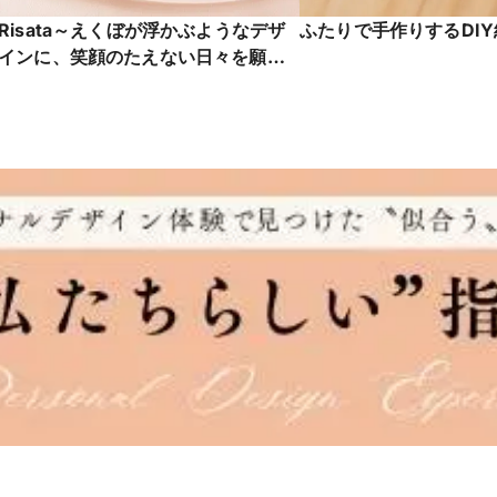
Risata～えくぼが浮かぶようなデザ
ふたりで手作りするDI
インに、笑顔のたえない日々を願っ
て～