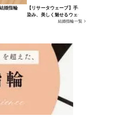
Y結婚指輪
【リサータウェーブ】手に自然に馴
【ミルキー
染み、美しく魅せるウェーブタイプ
に時を超え
の結婚指輪
結婚指輪一覧