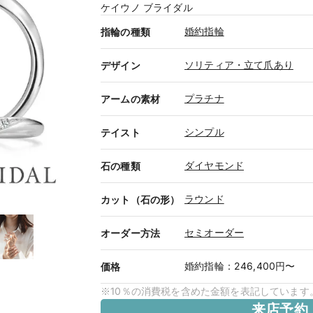
ケイウノ ブライダル
婚約指輪
指輪の種類
ソリティア・立て爪あり
デザイン
プラチナ
アームの素材
シンプル
テイスト
ダイヤモンド
石の種類
ラウンド
カット（石の形）
セミオーダー
オーダー方法
婚約指輪
：
246,400円〜
価格
※10％の消費税を含めた金額を表記しています
来店予約