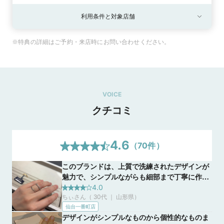
利用条件と対象店舗
※特典の詳細はご予約・来店時にお問い合わせください。
VOICE
クチコミ
4.6
（
70
件）
このブランドは、上質で洗練されたデザインが
魅力で、シンプルながらも細部まで丁寧に作ら
れているのが特徴です。長く愛用できる飽きの
4.0
ちぃさん（ 30代 ｜ 山形県
）
こない美しさがあり、普段使いでも特別な日で
仙台一番町店
も自然に馴染みます。ダイヤモンドの輝きや着
デザインがシンプルなものから個性的なものま
け心地の良さも優れており、二人にとって特別