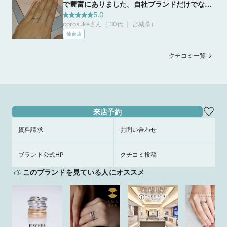
で豊富にありました。自社ブランドだけでな
な指輪として選びやすいブランドだと感じまし
く、海外ブランド、国内ブランドのものも豊富
5.0
た。
corosukeさん（ 30代 ｜ 宮城県
）
にありいろいろなものから検討することができ
仙台店
ました。また、アフターケアもしっかりしてい
るところよかったです。
クチコミ一覧
来店予約
資料請求
お問い合わせ
ブランド公式HP
クチコミ投稿
このブランドを見ている人にオススメ