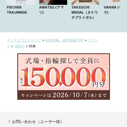
FISCHER
AMATSU (アマ
TAKEUCHI
VANillA (ヴ
TRAURINGE
ツ)
BRIDAL（タケウ
ラ)
チブライダル）
マイナビウエディング
>
結婚指輪・婚約指輪TOP
>
ブラン
ド
>
WEDY
>
特典
お問い合わせ（ユーザー様）