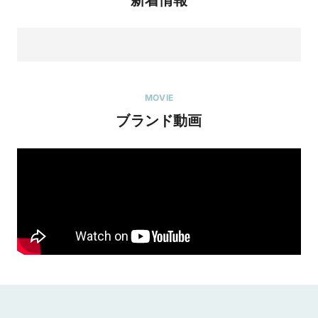
新着情報
MOVIE
ブランド動画
大好評のアニバーサリーフェア開催中
2026/8/1
大好評のアニバーサリーフェア最終月！

ヴァニラ福山本店17周年＆広島店14周年を記念した

お客様への感謝の気持ちを込めた年に一度のアニバーサリー
フェアを開催中♪
