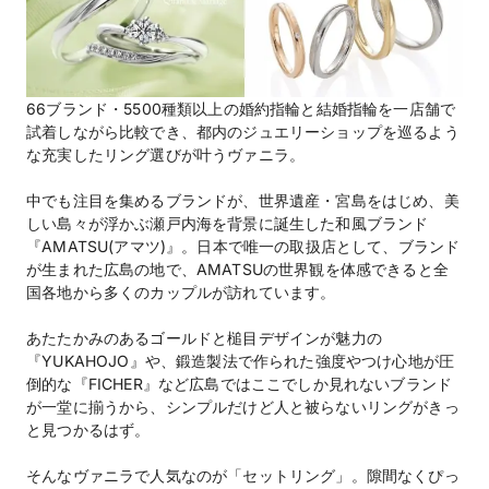
66ブランド・5500種類以上の婚約指輪と結婚指輪を一店舗で
試着しながら比較でき、都内のジュエリーショップを巡るよう
な充実したリング選びが叶うヴァニラ。
中でも注目を集めるブランドが、世界遺産・宮島をはじめ、美
しい島々が浮かぶ瀬戸内海を背景に誕生した和風ブランド
『AMATSU(アマツ)』。日本で唯一の取扱店として、ブランド
が生まれた広島の地で、AMATSUの世界観を体感できると全
国各地から多くのカップルが訪れています。
あたたかみのあるゴールドと槌目デザインが魅力の
『YUKAHOJO』や、鍛造製法で作られた強度やつけ心地が圧
倒的な『FICHER』など広島ではここでしか見れないブランド
が一堂に揃うから、シンプルだけど人と被らないリングがきっ
と見つかるはず。
そんなヴァニラで人気なのが「セットリング」。隙間なくぴっ