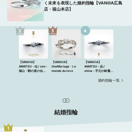
く未来を表現した婚約指輪【VANillA広島
店・福山本店】
2
3
4
【VANillA】
【VANillA】
【VANillA】
AMATSU - 仙 / sen -
UneMariage・Le
AMATSU - 品 /
福山・鞆の浦の仙酔
monde du reve
shina - 手元が綺麗に
島をイメージした和
見える、ゆるやかな
風リング【VANillA
ウェーブライン
婚約指輪一覧
広島店・福山本店】
【VANillA広島店・
福山本店】
結婚指輪
1