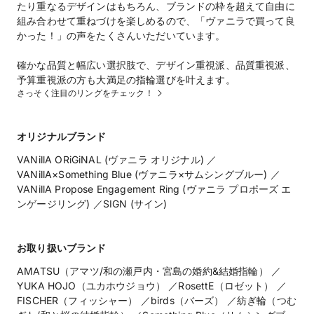
たり重なるデザインはもちろん、ブランドの枠を超えて自由に
組み合わせて重ねづけを楽しめるので、「ヴァニラで買って良
かった！」の声をたくさんいただいています。
確かな品質と幅広い選択肢で、デザイン重視派、品質重視派、
予算重視派の方も大満足の指輪選びを叶えます。
さっそく注目のリングをチェック！
オリジナルブランド
VANillA ORiGiNAL (ヴァニラ オリジナル) ／
VANillA×Something Blue (ヴァニラ×サムシングブルー) ／
VANillA Propose Engagement Ring (ヴァニラ プロポーズ エ
ンゲージリング) ／SIGN (サイン)
お取り扱いブランド
AMATSU（アマツ/和の瀬戸内・宮島の婚約&結婚指輪） ／
YUKA HOJO（ユカホウジョウ） ／RosettE（ロゼット） ／
FISCHER（フィッシャー） ／birds（バーズ） ／紡ぎ輪（つむ