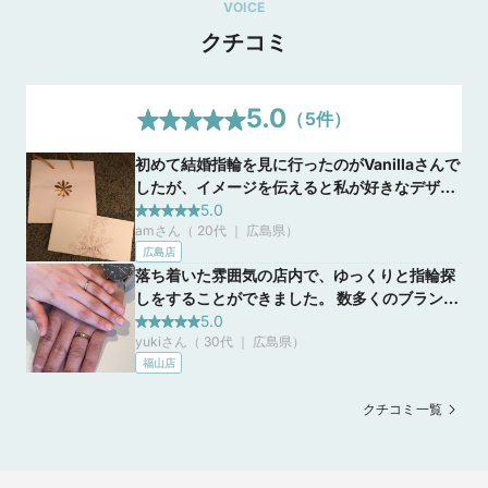
VOICE
「デザイン重視」「品質重視」「価格重視」など、ふたりのこ
クチコミ
だわりを叶える66ブランド・5500種類以上の品揃えから

２つの専門資格を持ったコンシェルジュが、「好き」と「似合
う」を叶えるリングをご提案いたします。

5.0
（
5
件）
期間中にご成約のお客様には、お洒落なプチパールネックレス
やご成約ブランドオリジナルノベルティのプレゼントもご用意
初めて結婚指輪を見に行ったのがVanillaさんで
しています。

したが、イメージを伝えると私が好きなデザイ
ぜひこの機会にヴァニラのアニバーサリーフェアにご来店くだ
ンを分かってくれ提案をしてくれました！最後
5.0
amさん（ 20代 ｜ 広島県
）
まで悩んでいましたが担当してくださった方が
広島店
とても親身になって一緒に考えてくれ、満足で
落ち着いた雰囲気の店内で、ゆっくりと指輪探
きる結婚指輪を購入出来ました。
しをすることができました。 数多くのブランド
を一度に見ることができ、またそれぞれのブラ
5.0
yukiさん（ 30代 ｜ 広島県
）
ンドの特徴も細かく丁寧に教えてもらえまし
福山店
た。納得するまで悩んで最高の指輪に出会える
ことができ感謝しています。
クチコミ一覧