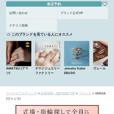
来店予約
お問い合わせ
ブランド公式HP
クチコミ投稿
このブランドを見ている人にオススメ
AMATSU (アマ
ヤマジジュエリー
Jewelry Salon
ヴェール
ツ)
ファクトリー
ERUDO
マイナビウエディング
>
結婚指輪・婚約指輪TOP
>
ブランド
>
VANillA
(ヴァニラ)