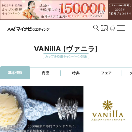
VANillA (ヴァニラ)
カップル応援キャンペーン対象
基本情報
商品
特典
フェア