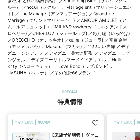
ぎわ/和と桜の結婚指輪） ／Something Blue（サムシングブ
ルー） ／nocur（ノクル） ／Mariage ent（マリアージュエン
ト) ／Une Mariage（アンマリアージュ) ／Quand de
Mariage（クワンドマリアージュ) ／AMOUR AMULET（ア
ムールアミュレット) ／MILK&Strawberry（ミルクアンドスト
ロベリー) ／CHER LUV（シェールラブ) ／彩乃瑞（いろのは)
／ORECCHIO（オレッキオ) ／guira（ジューラ) ／杢目金屋
（モクメガネヤ) ／Makana（マカナ) ／1122いい夫婦 ／ディ
ズニーシンデレラ ／ディズニー美女と野獣 ／ディズニーラプ
ンツェル ／ディズニーリトルマーメイドアリエル ／Hello
Kitty（ハローキティ） ／Love Bond（ラブボンド) ／
HASUNA（ハスナ） ／その他計66ブランド
SPECIAL
特典情報
マイナビ限定
来店特典
マイナビ限定
購
【来店予約特典】ヴァニ