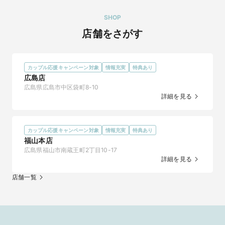
SHOP
令和8年8月8日にプロポーズするなら｜当日持ち帰れ
るヴァニラのダイヤモンドエンゲージリング
店舗をさがす
2026/7/31
令和8年8月8日プロポーズも間に合う！

この夏のプロポーズをヴァニラが応援します♪

カップル応援キャンペーン対象
情報充実
特典あり
広島店
ヴァニラなら、当日持ち帰れる婚約指輪や10万円台から揃うプ
広島県広島市中区袋町8-10
ロポーズジュエリーが揃うから、今日プロポーズしたい！とい
詳細を見る
う方も安心♪

他には…サイズや好みがわからなくても大丈夫な「プロポーズリ
ングプラン」なら、約2週間でリングの準備が可能。輝きの美し
い高品質な天然ダイヤモンドで一生の思い出に残るプロポーズ
カップル応援キャンペーン対象
情報充実
特典あり
が叶います。 

福山本店
広島県福山市南蔵王町2丁目10-17
友人や親族の方からのご紹介来店が多いから安心して相談でき
詳細を見る
たの声多数。

平日限定のお得な予約特典は公式ホームページをチェック♪
店舗一覧