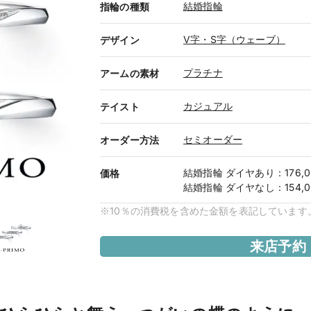
結婚指輪
指輪の種類
V字・S字（ウェーブ）
デザイン
プラチナ
アームの素材
カジュアル
テイスト
セミオーダー
オーダー方法
結婚指輪
ダイヤあり
：
176,
価格
結婚指輪
ダイヤなし
：
154,
※10％の消費税を含めた金額を表記しています
来店予約