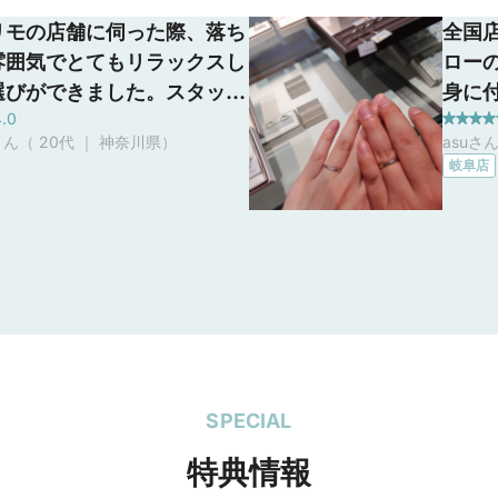
リモの店舗に伺った際、落ち
全国
雰囲気でとてもリラックスし
ロー
選びができました。スタッフ
身に
4.0
親身に相談に乗ってくれて、
とい
ん（ 20代 ｜ 神奈川県
）
asuさ
の好みや希望を丁寧に聞きな
考え
岐阜店
ぴったりのデザインを提案し
いです
ました。星座や神話にちなん
の深
の名前も素敵で、特別感があ
クリ
た。セレクトオーダーで理想
ザイ
合わせができるのも魅力的
りや
得のいく指輪選びができたと
いた
います。
SPECIAL
特典情報