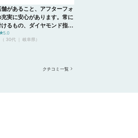
店舗があること、アフターフォ
の充実に安心があります。常に
付けるもの、ダイヤモンド指輪
5.0
う高価なものを購入することを
ん（ 30代 ｜ 岐阜県
）
るとメンテナンスや保証は嬉し
。 iPadで指の長さ、水かき
さを測ってもらえたことはビッ
でした。その上で手に似合うデ
クチコミ一覧
ンのご提案やアドバイスは分か
すく、専門の方に一緒に考えて
だけるので安心します。