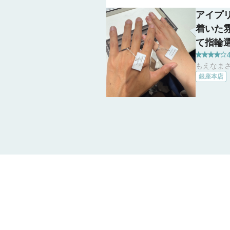
アイプ
着いた
て指輪
の方は
もえなまさ
私たち
銀座本店
がら、
てくれ
だ指輪
りまし
の組み
で、納
感じて