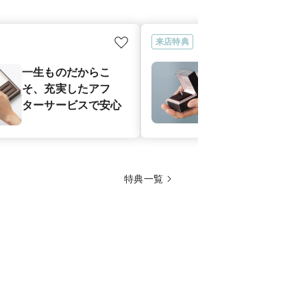
来店特典
プロポーズサ
一生ものだからこ
｜プロポーズ
そ、充実したアフ
シェルジュが
ターサービスで安心
アルな感動シ
サポート
特典一覧