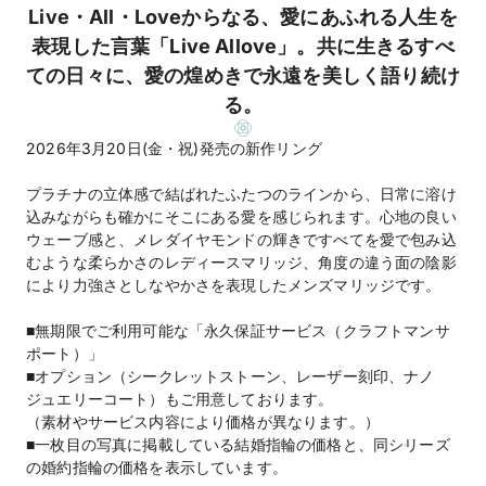
Live・All・Loveからなる、愛にあふれる人生を
表現した言葉「Live Allove」。共に生きるすべ
ての日々に、愛の煌めきで永遠を美しく語り続け
る。
2026年3月20日(金・祝)発売の新作リング
プラチナの立体感で結ばれたふたつのラインから、日常に溶け
込みながらも確かにそこにある愛を感じられます。心地の良い
ウェーブ感と、メレダイヤモンドの輝きですべてを愛で包み込
むような柔らかさのレディースマリッジ、角度の違う面の陰影
により力強さとしなやかさを表現したメンズマリッジです。
■無期限でご利用可能な「永久保証サービス（クラフトマンサ
ポート）」
■オプション（シークレットストーン、レーザー刻印、ナノ
ジュエリーコート）もご用意しております。
（素材やサービス内容により価格が異なります。）
■一枚目の写真に掲載している結婚指輪の価格と、同シリーズ
の婚約指輪の価格を表示しています。