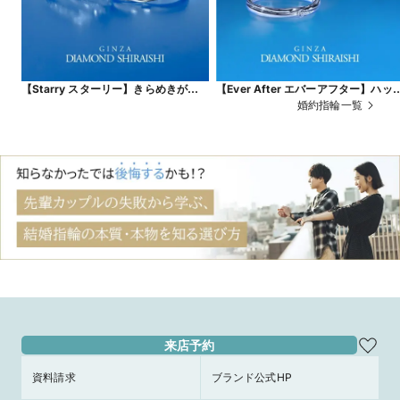
【Starry スターリー】きらめきがひ
【Ever After エバーアフター】ハッ
ときわ強い、一筋の流れ星
ピーエンドを経て、ふたりの物語が
婚約指輪一覧
遠に続くことを願って
来店予約
資料請求
ブランド公式HP