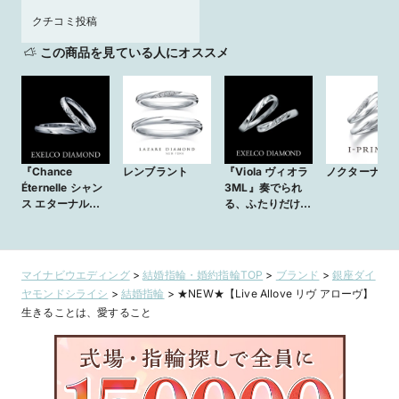
クチコミ投稿
この商品を見ている人にオススメ
『Chance
レンブラント
『Viola ヴィオラ
ノクターナル
Éternelle シャン
3ML』奏でられ
ス エターナル』
る、ふたりだけの
永遠に続く幸運。
音色
マイナビウエディング
>
結婚指輪・婚約指輪TOP
>
ブランド
>
銀座ダイ
ヤモンドシライシ
>
結婚指輪
>
★NEW★【Live Allove リヴ アローヴ】
生きることは、愛すること