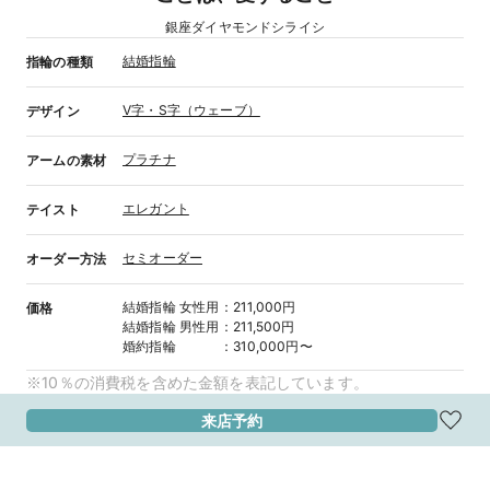
銀座ダイヤモンドシライシ
結婚指輪
指輪の種類
V字・S字（ウェーブ）
デザイン
プラチナ
アームの素材
エレガント
テイスト
セミオーダー
オーダー方法
結婚指輪
女性用
：
211,000円
価格
結婚指輪
男性用
：
211,500円
婚約指輪
：
310,000円〜
※10％の消費税を含めた金額を表記しています。
来店予約