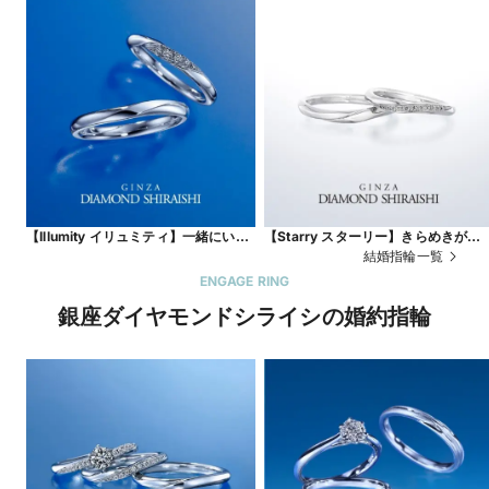
【Illumity イリュミティ】一緒にいる
【Starry スターリー】きらめきがひ
と、もっと輝くふたりの未来。
ときわ強い、一筋の流れ星
結婚指輪一覧
ENGAGE RING
銀座ダイヤモンドシライシの婚約指輪