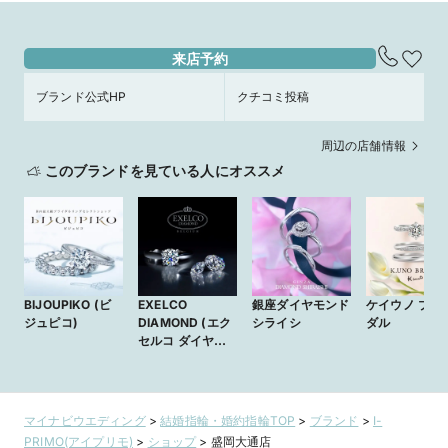
来店予約
ブランド公式HP
クチコミ投稿
周辺の店舗情報
このブランドを見ている人にオススメ
BIJOUPIKO (ビ
EXELCO
銀座ダイヤモンド
ケイウノ ブラ
ジュピコ)
DIAMOND (エク
シライシ
ダル
セルコ ダイヤモ
ンド)
マイナビウエディング
>
結婚指輪・婚約指輪TOP
>
ブランド
>
I-
PRIMO(アイプリモ)
>
ショップ
>
盛岡大通店