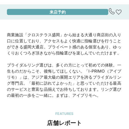
来店予約
アクセス
JR「盛岡駅」中央口より徒歩10分

【駐車場】

クロステラス駐車場

商業施設「クロステラス盛岡」から始まる大通り商店街の入り
MOSSパーキング

口に位置しており、アクセスもよく快適に指輪選びを行うこと
三井のリパーク 盛岡開運橋通第3駐車場

ができる盛岡大通店。プライベート感のある個室もあり、ゆっ
※上記の駐車場をご利用頂いた場合、当店滞在時
くりおくつろぎ頂きながら指輪選びを楽しんでいただけます。
間分の駐車場代を負担致しますので駐車券をス
タッフにお渡しください。
ブライダルリング選びは、多くの方にとって初めての体験。一
地図を見る
生ものだからこそ、後悔してほしくない。「I-PRIMO（アイプ
リモ）」は、アジア最大級の展開エリアを誇るブライダルリン
住所
岩手県盛岡市大通1-10-17
グ専門店。「最初に訪れてよかった」と思っていただける最高
のサービスと豊富な品揃えでお待ちしております。リング選び
営業時間
10:00～18:00

の最初の一歩をご一緒に。まずは、アイプリモへ。
定休日：水曜（祝日は営業）

※臨時定休日・臨時営業日・営業時間の変更につ
いては公式HPをご確認ください

FEATURES
店舗レポート
★マイナビウエディング限定キャンペーン★
