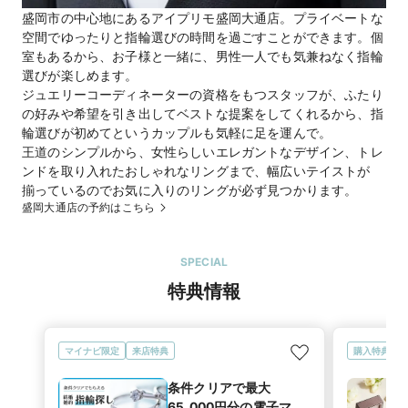
公式HP
I-PRIMO(アイプリモ)
のホームページを見る
盛岡市の中心地にあるアイプリモ盛岡大通店。プライベートな
盛岡大通店（直営店）
のホームページを見る
空間でゆったりと指輪選びの時間を過ごすことができます。個
室もあるから、お子様と一緒に、男性一人でも気兼ねなく指輪
選びが楽しめます。
ジュエリーコーディネーターの資格をもつスタッフが、ふたり
の好みや希望を引き出してベストな提案をしてくれるから、指
輪選びが初めてというカップルも気軽に足を運んで。
王道のシンプルから、女性らしいエレガントなデザイン、トレ
ンドを取り入れたおしゃれなリングまで、幅広いテイストが
揃っているのでお気に入りのリングが必ず見つかります。
盛岡大通店の予約はこちら
SPECIAL
特典情報
マイナビ限定
来店特典
購入特典
条件クリアで最大
65,000円分の電子マ