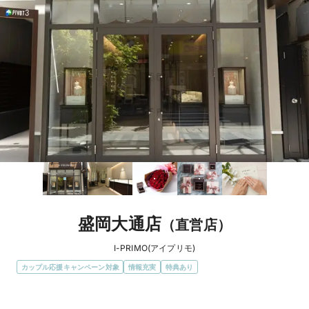
盛岡大通店
（直営店）
I-PRIMO(アイプリモ)
カップル応援キャンペーン対象
情報充実
特典あり
エリア
岩手県