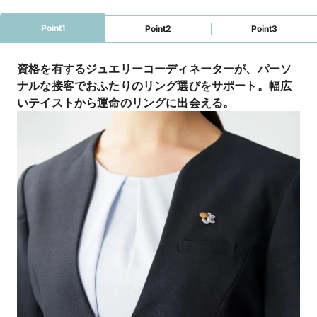
【アイプリモ限定】マイナビウエディングからの
予約で“ご来店で13,000円分”の電子マネープレ
Point1
Point2
Point3
ゼント！さらに 、【アーリー特典】として”土日
祝日13時まで”に「 I-PRIMO(アイプリモ) 」へ来
店すると、来店特典に追加で1,000円分の電子マ
資格を有するジュエリーコーディネーターが、パーソ
ネーをプレゼントします。詳しくは特典一覧ペー
ナルな接客でおふたりのリング選びをサポート。幅広
ジをチェック！！

いテイストから運命のリングに出会える。
－アイプリモだけの特別な体験－

【パーソナルハンド診断®】

指輪探しをはじめたら、まずは「パーソナルハン
ド診断®」を。ジュエリーコーディネーターの資
格を持つプロのスタッフが、専用の計測ツールで
の診断やヒアリングを通して自分の手元の特徴や
似合うフォルムをご提案。一生ものとなる婚約指
輪・結婚指輪を選ぶ基準ができます。プロの知見
から導き出した「本当に似合う」私にぴったりの
おすすめリングをぜひ店頭で体験して。
電話番号
050-5287-9707