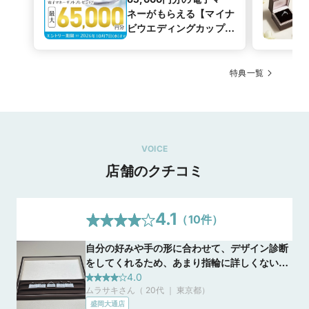
ネーがもらえる【マイナ
ビウエディングカップル
応援キャンペーン
特典一覧
VOICE
店舗のクチコミ
4.1
（
10
件）
自分の好みや手の形に合わせて、デザイン診断
をしてくれるため、あまり指輪に詳しくない人
でも試着検討しやすいのが良いと思いました。
4.0
ムラサキさん（ 20代 ｜ 東京都
）
独自の技術で商品レコメンドをしてくれます。
盛岡大通店
また自社でデザイナーがいるのも特徴のようで