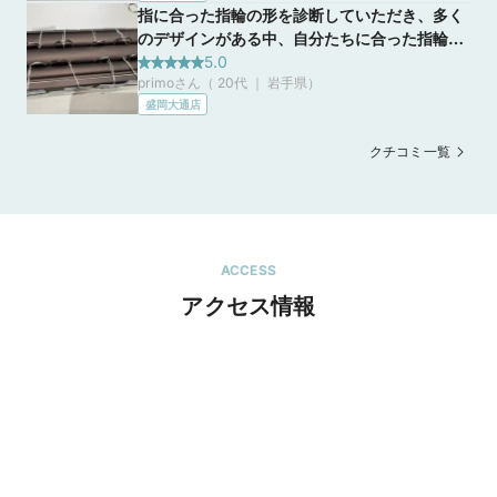
指に合った指輪の形を診断していただき、多く
す。
のデザインがある中、自分たちに合った指輪を
探す事ができました。また、個室のような空間
5.0
primoさん（ 20代 ｜ 岩手県
）
で座って指輪を選ぶ事が出来て、周りを気にせ
盛岡大通店
ず妊娠中でも安心して過ごせました。
クチコミ一覧
ACCESS
アクセス情報