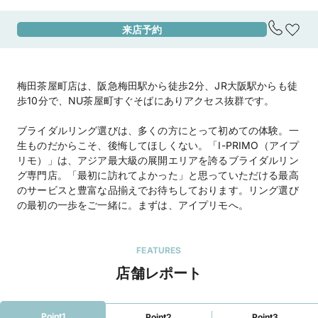
来店予約
アクセス
阪急電鉄神戸本線 阪急梅田駅より徒歩1分

地下鉄梅田駅1番出口より徒歩6分

JR大阪駅御堂筋南口より徒歩5分

梅田茶屋町店は、阪急梅田駅から徒歩2分、JR大阪駅からも徒
【駐車場】

歩10分で、NU茶屋町すぐそばにありアクセス抜群です。
タイムズCHASKA茶屋町

※上記の駐車場をご利用頂いた場合、当店滞在時
ブライダルリング選びは、多くの方にとって初めての体験。一
間分の駐車場代を負担致しますので、駐車券をス
生ものだからこそ、後悔してほしくない。「I-PRIMO（アイプ
タッフにお渡しください。
リモ）」は、アジア最大級の展開エリアを誇るブライダルリン
地図を見る
グ専門店。「最初に訪れてよかった」と思っていただける最高
のサービスと豊富な品揃えでお待ちしております。リング選び
住所
大阪府大阪市北区茶屋町12-6
の最初の一歩をご一緒に。まずは、アイプリモへ。
営業時間
平日 11:00～19:00 

土日祝 10:00～19:00

FEATURES
定休日：無休

店舗レポート
※臨時定休日・臨時営業日・営業時間の変更につ
いては公式HPをご確認ください

Point1
Point2
Point3