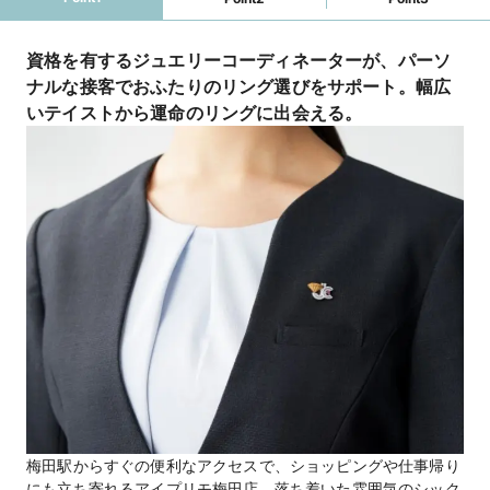
★マイナビウエディング限定キャンペーン★

【アイプリモ限定】マイナビウエディングからの
予約で“ご来店で13,000円分”の電子マネープレ
資格を有するジュエリーコーディネーターが、パーソ
ゼント！さらに 、【アーリー特典】として”土日
ナルな接客でおふたりのリング選びをサポート。幅広
祝日13時まで”に「 I-PRIMO(アイプリモ) 」へ来
いテイストから運命のリングに出会える。
店すると、来店特典に追加で1,000円分の電子マ
ネーをプレゼントします。詳しくは特典一覧ペー
ジをチェック！！

－アイプリモだけの特別な体験－

【パーソナルハンド診断®】

指輪探しをはじめたら、まずは「パーソナルハン
ド診断®」を。ジュエリーコーディネーターの資
格を持つプロのスタッフが、専用の計測ツールで
の診断やヒアリングを通して自分の手元の特徴や
似合うフォルムをご提案。一生ものとなる婚約指
輪・結婚指輪を選ぶ基準ができます。プロの知見
から導き出した「本当に似合う」私にぴったりの
おすすめリングをぜひ店頭で体験して。
梅田駅からすぐの便利なアクセスで、ショッピングや仕事帰り
電話番号
050-5287-9763
にも立ち寄れるアイプリモ梅田店。落ち着いた雰囲気のシック