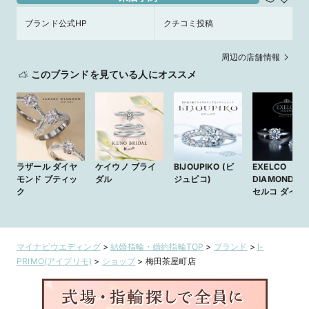
ブランド公式HP
クチコミ投稿
周辺の店舗情報
このブランドを見ている人にオススメ
ラザール ダイヤ
ケイウノ ブライ
BIJOUPIKO (ビ
EXELCO
モンド ブティッ
ダル
ジュピコ)
DIAMOND (
ク
セルコ ダイヤ
ンド)
マイナビウエディング
>
結婚指輪・婚約指輪TOP
>
ブランド
>
I-
PRIMO(アイプリモ)
>
ショップ
>
梅田茶屋町店