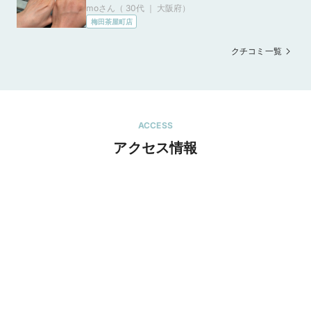
moさん（ 30代 ｜ 大阪府
）
どのラグジュアリーさは無いものの、アフター
梅田茶屋町店
ケアの充実度や日常使いとしての使いやすさは
良いと感じた。
クチコミ一覧
ACCESS
アクセス情報