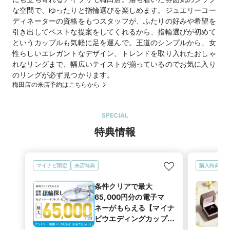
な空間で、ゆったりと指輪選びを楽しめます。ジュエリーコー
公式HP
I-PRIMO(アイプリモ)
のホームページを見る
ディネーターの資格をもつスタッフが、ふたりの好みや希望を
梅田茶屋町店（直営店）
のホームページを見る
引き出してベストな提案をしてくれるから、指輪選びが初めて
というカップルも気軽に足を運んで。王道のシンプルから、女
性らしいエレガントなデザイン、トレンドを取り入れたおしゃ
れなリングまで、幅広いテイストが揃っているのでお気に入り
のリングが必ず見つかります。
梅田店の来店予約はこちらから
SPECIAL
特典情報
マイナビ限定
来店特典
購入特典
条件クリアで最大
65,000円分の電子マ
ネーがもらえる【マイナ
ビウエディングカップル
応援キャンペーン