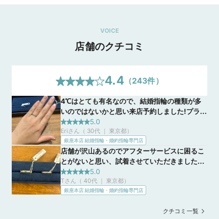
VOICE
店舗のクチコミ
4.4
（
243
件）
4℃はとても有名なので、結婚指輪の種類が多
いのではないかと思い来店予約しました!プラチ
ナの純度なども99.9%まで上げることができた
5.0
Eriさん（ 30代 ｜ 東京都
）
り、アフターサービスも充実している点など、
銀座本店 結婚指輪・婚約指輪専門店
4℃ならではのサービスがあると感じています‼︎
店舗が沢山あるのでアフターサービスに困るこ
とがないと思い、試着させていただきました。
手元のライトの調整でどのくらいの輝きかも見
5.0
Tさん（ 40代 ｜ 東京都
）
せていただけて、とても分かりやすいかったで
銀座本店 結婚指輪・婚約指輪専門店
す。サイズ合わせの説明もとても丁寧に説明し
ていただけました。
クチコミ一覧