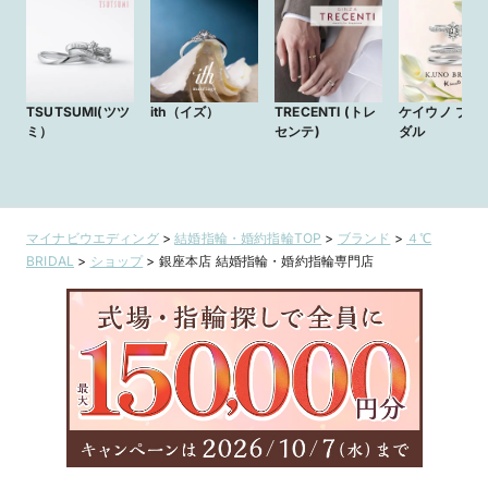
TSUTSUMI(ツツ
ith（イズ）
TRECENTI (トレ
ケイウノ ブラ
ミ）
センテ)
ダル
マイナビウエディング
>
結婚指輪・婚約指輪TOP
>
ブランド
>
４℃
BRIDAL
>
ショップ
>
銀座本店 結婚指輪・婚約指輪専門店