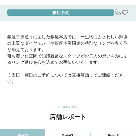
来店予約
アクセス
有楽町線 銀座一丁目駅 8番口から徒歩1分

銀座線・日比谷線・丸の内線 銀座駅 A13口から
徒歩3分

日比谷線 東銀座駅 A8口から徒歩6分
銀座中央通りに面した銀座本店では、一生物にふさわしい輝き
地図を見る
の上質なダイヤモンドや銀座本店限定の特別なリングを多く取
り揃えております。
住所
東京都中央区銀座2-6-4竹中銀座ビルディング 
落ち着いた空間で知識豊富なスタッフがお二人の想いを形にす
2F
るリング選びを心を込めてお手伝いいたします。
営業時間
11:00～20:00　

※当日・翌日のご予約については直接店舗までご連絡くださ
定休日/元旦

い。
電話番号
050-5223-2989
FEATURES
公式HP
４℃ BRIDAL
のホームページを見る
店舗レポート
銀座本店 結婚指輪・婚約指輪専門店（直営店）
のホームページを見る
Point1
Point2
Point3