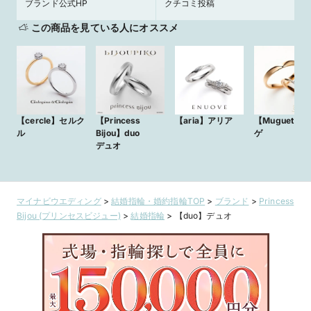
ブランド公式HP
クチコミ投稿
この商品を見ている人にオススメ
【cercle】セルク
【Princess
【aria】アリア
【Muguet】
ル
Bijou】duo
ゲ
デュオ
マイナビウエディング
>
結婚指輪・婚約指輪TOP
>
ブランド
>
Princess
Bijou (プリンセスビジュー)
>
結婚指輪
>
【duo】デュオ