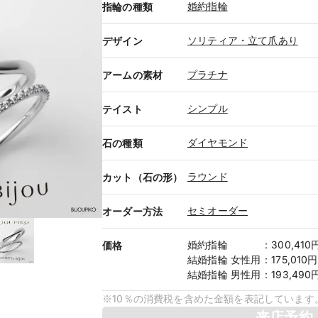
婚約指輪
指輪の種類
ソリティア・立て爪あり
デザイン
プラチナ
アームの素材
シンプル
テイスト
ダイヤモンド
石の種類
ラウンド
カット（石の形）
セミオーダー
オーダー方法
婚約指輪
：
300,410
価格
結婚指輪
女性用
：
175,010
結婚指輪
男性用
：
193,490
※10％の消費税を含めた金額を表記しています
来店予約