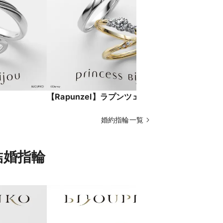
【Rapunzel】ラプンツェル
【prince
オーロラ
婚約指輪一覧
の結婚指輪