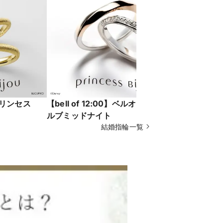
】プリンセス
【bell of 12:00】ベルオブトゥウェ
【seven
ルブミッドナイト
結婚指輪一覧