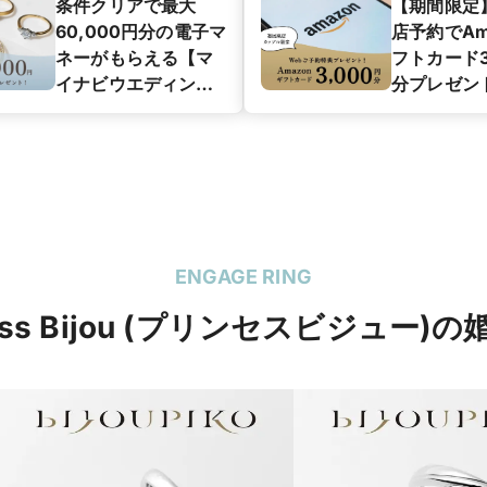
条件クリアで最大
【期間限定
60,000円分の電子マ
店予約でAm
ネーがもらえる【マ
フトカード3
イナビウエディング
分プレゼン
カップル応援キャン
ペーン】
ENGAGE RING
cess Bijou (プリンセスビジュー)