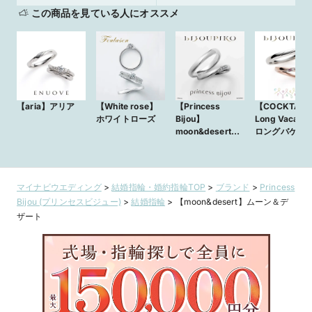
この商品を見ている人にオススメ
【aria】アリア
【White rose】
【Princess
【COCKTAIL
ホワイトローズ
Bijou】
Long Vacati
moon&desert
ロングバケー
ムーン＆デザート
ン
マイナビウエディング
>
結婚指輪・婚約指輪TOP
>
ブランド
>
Princess
Bijou (プリンセスビジュー)
>
結婚指輪
>
【moon&desert】ムーン＆デ
ザート