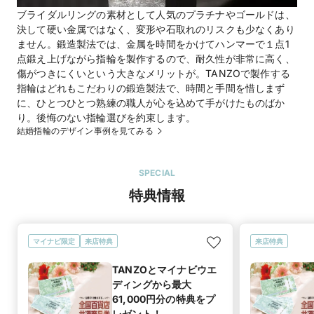
ブライダルリングの素材として人気のプラチナやゴールドは、
決して硬い金属ではなく、変形や石取れのリスクも少なくあり
ません。鍛造製法では、金属を時間をかけてハンマーで１点1
点鍛え上げながら指輪を製作するので、耐久性が非常に高く、
傷がつきにくいという大きなメリットが。TANZOで製作する
指輪はどれもこだわりの鍛造製法で、時間と手間を惜しまず
に、ひとつひとつ熟練の職人が心を込めて手がけたものばか
り。後悔のない指輪選びを約束します。
結婚指輪のデザイン事例を見てみる
SPECIAL
特典情報
マイナビ限定
来店特典
来店特典
TANZOとマイナビウエ
ディングから最大
61,000円分の特典をプ
レゼント！