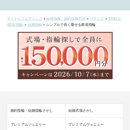
に広がる
製法》
製法》
0744/0745
0751/0750 
PT/PGコンビ
チナ・ブルー
ヤモンド
マイナビウエディング
>
結婚指輪・婚約指輪TOP
>
ブランド
>
TANZO.
(鍛造指輪)
>
結婚指輪
>
シンプルで長く愛せる鍛造指輪
婚約指輪・結婚指輪さがし
結婚式場さがし
プレミアムジュエリー
プレミアムヴェニュー