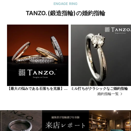
ENGAGE RING
TANZO.(鍛造指輪)の婚約指輪
【最大の悩みである石落ちを克服】鍛
ミル打ちがクラシックなご婚約指輪
造エタニティ
婚約指輪一覧