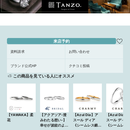
来店予約
資料請求
お問い合わせ
ブランド公式HP
クチコミ投稿
この商品を見ている人にオススメ
【YAWAKA】柔
【アクアソア-澄
【Azul Dia】ア
【Azul Dia】
花
みわたる想い-】
スール ディア
スール ディア
幸せが波紋のよう
《シームレス鍛造
《シームレス