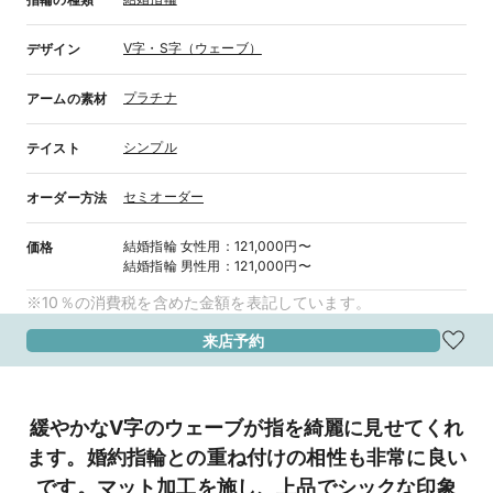
V字・S字（ウェーブ）
デザイン
プラチナ
アームの素材
シンプル
テイスト
セミオーダー
オーダー方法
結婚指輪
女性用
：
121,000円〜
価格
結婚指輪
男性用
：
121,000円〜
※10％の消費税を含めた金額を表記しています。
来店予約
緩やかなV字のウェーブが指を綺麗に見せてくれ
ます。婚約指輪との重ね付けの相性も非常に良い
です。マット加工を施し、上品でシックな印象