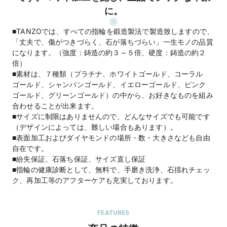
に。
■TANZOでは、すべての指輪を鍛造製法で製造致しますので、
「丈夫で、傷がつきづらく、石が落ちづらい」一生モノの品質
になります。（強度：鋳造の約３～５倍、硬度：鋳造の約２
倍）
■素材は、７種類（プラチナ、ホワイトゴールド、コーラル
ゴールド、シャンパンゴールド、イエローゴールド、ピンク
ゴールド、グリーンゴールド）の中から、お好きなものを組み
合わせることが出来ます。
■サイズに制限はありませんので、どんなサイズでも可能です
（デザインによっては、難しい場合もあります）。
■表面加工およびダイヤモンドの場所・数・大きさなども自由
自在です。
■紛失保証、石落ち保証、サイズ直し保証
■指輪の健康診断として、無料で、手磨き洗浄、石揺れチェッ
ク、再加工等のアフターケアも充実しております。
FEATURES