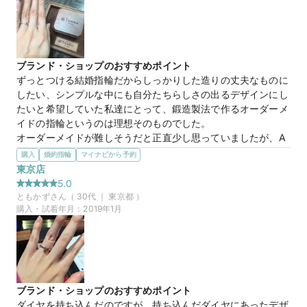
数ヶ月先ですが、入籍指輪含めて今からとても楽しみです。
マイナビ限定
来店特典
この店舗のおすすめ特典情報
ブランド・ショップのおすすめポイント
TANZOとマイナビウエディングから最大61,000円分の特典をプレ
ずっとつける結婚指輪だからしっかりした造りの丈夫なものに
ゼント！
したい、シンプルな中にも自分たちらしさの出るデザインにし
たいと希望していた私達にとって、鍛造製法で作るオーダーメ
イドの指輪というのは理想そのものでした。

オーダーメイドが難しそうだと正直少し思っていましたが、A
よりBといった感じで好みを伝えていくうちにだんだんと形に
購入
婚約指輪
マイナビから予約
してもらうことができ、最終的に満足のいくデザインに仕上げ
東京店
てもらえました。

5.0
本当に世界に一つだけの自分たちの結婚指輪を、と思われる方
ともかず
さん（
30
代 ｜
東京都
）
にはぴったりのお店です。

購入・試着年月：
2019年1月
リングピローケースもウォルナットで味のある感じがとても素
敵なケースでした。
選んだ商品を気に入った理由
シンプルかつ菱形のラインが入っている事でかっこよくも見
え、自分の指にはめた時にしっかりきたのでベースのデザイン
ブランド・ショップのおすすめポイント
をこの形に決めました。

ダイヤを持ち込んだのですが、持ち込んだダイヤにあったデザ