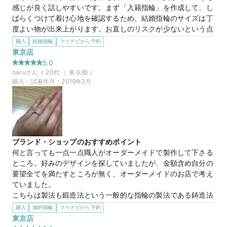
感じが良く話しやすいです。まず「入籍指輪」を作成して、し
ばらくつけて着け心地を確認するため、結婚指輪のサイズは丁
度よい物が出来上がります。お直しのリスクが少ないという点
が安心できました。
購入
結婚指輪
マイナビから予約
選んだ商品を気に入った理由
東京店
鍛造製法なので変形しにくく、傷つきにくいということに惹か
5.0
れました。これから何十年と使っていく中で、やっぱりこだ
haru
さん（
20
代 ｜
東京都
）
わっていきたい点でした。デザインはもちろん、指輪の幅も自
購入・試着年月：
2019年2月
由に選べるので、手の大きさに合ってしっくりきました。
マイナビ限定
来店特典
この店舗のおすすめ特典情報
TANZOとマイナビウエディングから最大61,000円分の特典をプレ
ブランド・ショップのおすすめポイント
ゼント！
何と言っても一点一点職人がオーダーメイドで製作して下さる
ところ。好みのデザインを探していましたが、金額含め自分の
要望全てを満たすところが無く、オーダーメイドのお店で考え
ていました。

こちらは製法も鍛造法という一般的な指輪の製法である鋳造法
と違い強度が高いところもいいと思いました。

購入
婚約指輪
マイナビから予約
こちらの意向をしっかり汲んで作り上げてもらえるのでこだわ
東京店
りが強い方にはオススメだと思います。