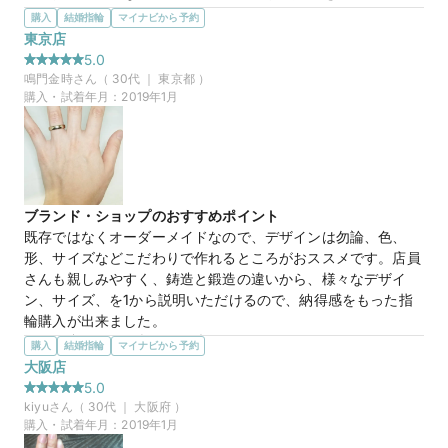
けるところもポイントでした。
購入
結婚指輪
マイナビから予約
選んだ商品を気に入った理由
東京店
婚約指輪は大きめダイヤのエタニティタイプにしましたが、結
5.0
婚指輪もダイヤの入ったものが良いと思い、斜めに流れるよう
鳴門金時
さん（
30
代 ｜
東京都
）
に入っているデザインが気に入りました。

購入・試着年月：
2019年1月
男性のほうは斜めに面取りとマット加工を施したものでお揃い
感を出しました。
マイナビ限定
来店特典
この店舗のおすすめ特典情報
ブランド・ショップのおすすめポイント
TANZOとマイナビウエディングから最大61,000円分の特典をプレ
既存ではなくオーダーメイドなので、デザインは勿論、色、
ゼント！
形、サイズなどこだわりで作れるところがおススメです。店員
さんも親しみやすく、鋳造と鍛造の違いから、様々なデザイ
ン、サイズ、を1から説明いただけるので、納得感をもった指
輪購入が出来ました。
選んだ商品を気に入った理由
購入
結婚指輪
マイナビから予約
大切な結婚指輪は、一生身につけていくものなので、作りが作
大阪店
りがしっかりしていて、ずっとメンテナンスをしていただける
5.0
ものが良いと思い選びました。購入後に結婚指輪を作るまで、
kiyu
さん（
30
代 ｜
大阪府
）
お試しとして入籍指輪も作ってくれるので、最終的に希望に合
購入・試着年月：
2019年1月
わたサイズ、色味で調整できます。結婚指輪が出来上がるのは