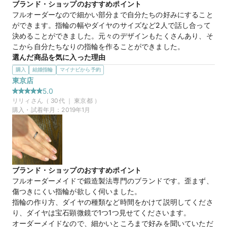
TANZOとマイナビウエディングから最大61,000円分の特典をプレ
ブランド・ショップのおすすめポイント
ゼント！
フルオーダーなので細かい部分まで自分たちの好みにすること
ができます。指輪の幅やダイヤのサイズなど2人で話し合って
決めることができました。元々のデザインもたくさんあり、そ
こから自分たちなりの指輪を作ることができました。
選んだ商品を気に入った理由
最初に見た時から気に入って即決めてしまいました！スリーカ
購入
結婚指輪
マイナビから予約
ラーでありとても丸みがあるとろこが気に入っています。相手
東京店
の指輪も太めの幅があるものを探していたので、2人でとても
5.0
気に入っています。わたしのほうにはダイヤを入れてもらい、
リリィ
さん（
30
代 ｜
東京都
）
とても可愛くなりました！
購入・試着年月：
2019年1月
40万円
価格帯
マイナビ限定
来店特典
ブランド・ショップのおすすめポイント
この店舗のおすすめ特典情報
フルオーダーメイドで鍛造製法専門のブランドです。歪まず、
TANZOとマイナビウエディングから最大61,000円分の特典をプレ
傷つきにくい指輪が欲しく伺いました。

ゼント！
指輪の作り方、ダイヤの種類など時間をかけて説明してくださ
り、ダイヤは宝石顕微鏡で1つ1つ見せてくださいます。

オーダーメイドなので、細かいところまで好みを聞いていただ