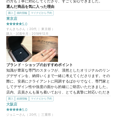
の方も丁寧に対応してくださり、すごく安心できました。
マイナビ限定
来店特典
選んだ商品を気に入った理由
この店舗のおすすめ特典情報
追加でダイヤモンドを置くことができ、費用も比較的リーズナ
購入
婚約指輪
マイナビから予約
TANZOとマイナビウエディングから最大61,000円分の特典をプレ
ブルであったところが気に入りました。また、ダイヤモンドの
東京店
ゼント！
持ち込みにも対応いただけるということで、非常に高品質なダ
5.0
イヤモンドをいい指輪に仕立てることができ、本当に満足して
すんきち
さん（
20
代 ｜
東京都
）
います。
購入・試着年月：
2018年12月
30万円
価格帯
マイナビ限定
来店特典
ブランド・ショップのおすすめポイント
この店舗のおすすめ特典情報
知識が豊富な専門のスタッフが、漠然としたオリジナルのリン
TANZOとマイナビウエディングから最大61,000円分の特典をプレ
グデザインを、納得いくまで一緒に考えてくださります。その
ゼント！
際に、安易にクライアントに同調するばかりでなく、専門家と
してデザイン性や強度の面から的確にご助言いただきました。
店内、店員さんも落ち着いており、とても真摯に対応いただき
ました。また、こちらの都合で納期を早めたいという相談にも
購入
結婚指輪
マイナビから予約
応えてくださり大変感謝しております。
大阪店
選んだ商品を気に入った理由
5.0
鍛造製法で職人が手作りすることによる圧倒的な強度とオリジ
ジョニー
さん（
20
代 ｜
三重県
）