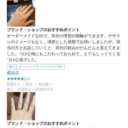
マイナビ限定
来店特典
この店舗のおすすめ特典情報
TANZOとマイナビウエディングから最大61,000円分の特典をプレ
ゼント！
ブランド・ショップのおすすめポイント
オーダーメイドなので、自分の理想の指輪ができます。デザイ
ンのイメージもなく、漠然とした状態でお伺いしましたが、担
当の方とお話していくと、自分の好みがだんだんと見えてきま
した。つけ心地にもこだわっておられて、とてもしっくりくる
つけ心地でした。
選んだ商品を気に入った理由
購入
セットリング
マイナビから予約
鍛造製法の指輪が欲しかったのでこちらのお店にお伺いしまし
横浜店
た。オーダーメイドなのでデザインはもちろん指輪の幅や内側
5.0
の仕上げなどつけ心地の好みも色々と聞き出してくださいまし
茶畑
さん（
30
代 ｜
東京都
）
た。全て自分好みに仕上がり、指輪のサイズも仮の指輪でしっ
購入・試着年月：
2018年12月
かりお試しをしたあとで正式決定するので安心だなと思いまし
た。
ブランド・ショップのおすすめポイント