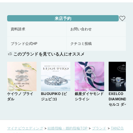
来店予約
資料請求
お問い合わせ
ブランド公式HP
クチコミ投稿
このブランドを見ている人にオススメ
ケイウノ ブライ
BIJOUPIKO (ビ
銀座ダイヤモンド
EXELCO
ダル
ジュピコ)
シライシ
DIAMOND (
セルコ ダイヤ
ンド)
マイナビウエディング
>
結婚指輪・婚約指輪TOP
>
ブランド
>
TANZO.