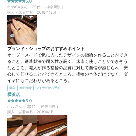
5.0
選んだ商品を気に入った理由
mon04
さん（
30
代 ｜
神奈川県
）
最初に婚約指輪をお願いし、ご対応等とても良かったので結婚
購入・試着年月：
2018年12月
指輪もお願いすることにしました。

シンプルですが絶妙な細さで自分の指の太さに合うように作っ
ていただけて気に入っています。鍛造製法なので強度が高く長
く使い続けるにはとても良いと思います。
ブランド・ショップのおすすめポイント
マイナビ限定
来店特典
オーダーメイドで気に入ったデザインの指輪を作ることができ
この店舗のおすすめ特典情報
ること。鍛造製法で耐久性が高く、末永く使うことができそう
TANZOとマイナビウエディングから最大61,000円分の特典をプレ
なところ。職人が作る指輪の品質に対して自信が感じられ、安
ゼント！
心して任せることができるところ。指輪の本体だけでなく、ダ
イヤにもこだわりがあるところ。
選んだ商品を気に入った理由
購入
婚約指輪
マイナビから予約
他のブランドではお互いの気に入るデザインがなかなか見つか
横浜店
らず、こちらにたどり着いた。人と被らないデザインを選択す
5.0
ることができたこと、婚約指輪と結婚指輪を隙間なくピッタリ
msy
さん（
30
代 ｜
神奈川県
）
着けられることなど、オーダーメイドならではの特徴に惹か
購入・試着年月：
2019年1月
れ、この商品に決めた。
25万円
価格帯