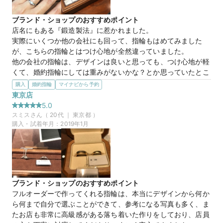
ブランド・ショップのおすすめポイント
マイナビ限定
来店特典
店名にもある『鍛造製法』に惹かれました。

この店舗のおすすめ特典情報
実際にいくつか他の会社にも回って、指輪もはめてみました
TANZOとマイナビウエディングから最大61,000円分の特典をプレ
が、こちらの指輪とはつけ心地が全然違っていました。

ゼント！
他の会社の指輪は、デザインは良いと思っても、つけ心地が軽
くて、婚約指輪にしては重みがないかな？とか思っていたとこ
ろもありました。

購入
婚約指輪
マイナビから予約
この鍛造製法で作られた指輪を試しにはめた時に、とてもしっ
東京店
かりしていて、でも指が重く感じない特別な感じがしました。

5.0
日本刀にも使われる昔ながらの製法なので、一般の人には真似
スミス
さん（
20
代 ｜
東京都
）
ができない職人技なところがあります。
購入・試着年月：
2019年1月
選んだ商品を気に入った理由
職人が手作業で鍛え上げる指輪に、フルオーダーで希望のデザ
インを合わせてくれます。

顕微鏡で確認したダイヤモンドをどのように演出するかいろい
ろ悩みました。

ブランド・ショップのおすすめポイント
トップの飾りだけでなく、サイドや爪など細部まで一緒に考え
フルオーダーで作ってくれる指輪は、本当にデザインから何か
てくれました。

ら何まで自分で選ぶことができて、参考になる写真も多く、ま
出来上がりが楽しみです。
たお店も非常に高級感がある落ち着いた作りをしており、店員