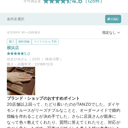
4.6
（
125
件）
平均満足度
条件未選択
絞り込む
指定なし
全125件中 1件〜20件表示
購入
婚約指輪
マイナビから予約
横浜店
5.0
ゆきひめ
さん（
20
代 ｜
神奈川県
）
購入・試着年月：
2018年12月
ブランド・ショップのおすすめポイント
20店舗以上回って、たどり着いたのがTANZOでした。ダイヤ
モンドルースがリーズナブルなことと、オーダーメイドで婚約
指輪を作れることが決め手でした。さらに店員さんが親身に
なって色々教えてくれたり、質問に答えてくれたりと、対応が