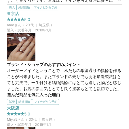
すごく良かったです。写真はデザインを考える時に参考にした
婚約指輪です。
購入
結婚指輪
マイナビから予約
選んだ商品を気に入った理由
東京店
オーダーメイドで作っても、ブランドの既製品と価格が変わら
5.0
なかったこと。ダイヤモンドを自分の目で見て選んで、購入す
amo
さん（
20
代 ｜
埼玉県
）
ることができたこと。婚約指輪のデザインを自分の思い通りの
購入・試着年月：
2019年1月
デザインで作れたこと。以上が気に入った理由です。
マイナビ限定
来店特典
この店舗のおすすめ特典情報
TANZOとマイナビウエディングから最大61,000円分の特典をプレ
ブランド・ショップのおすすめポイント
ゼント！
オーダーメイドということで、私たちの希望通りの指輪を作る
ことが出来ました。またブランドの売りでもある鍛造製法はと
ても丈夫で、一生付ける結婚指輪にはとても適した物だと感じ
ました。お店の雰囲気もとても良く接客もとても親切でした。
選んだ商品を気に入った理由
店員さんがとても丁寧に私たちの希望をヒアリングしながらア
試着
結婚指輪
マイナビから予約
ドバイスして下さり、素材もデザインも一つづつ細かく決めて
大阪店
いきました。長時間悩んで試行錯誤しながら納得のいく指輪を
5.0
作ることができたのでとても気に入っています。
Miya5
さん（
30
代 ｜
奈良県
）
購入・試着年月：
2019年1月