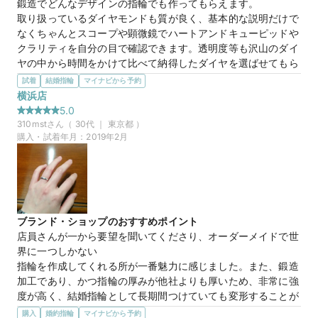
鍛造でどんなデザインの指輪でも作ってもらえます。

取り扱っているダイヤモンドも質が良く、基本的な説明だけで
なくちゃんとスコープや顕微鏡でハートアンドキューピッドや
クラリティを自分の目で確認できます。透明度等も沢山のダイ
ヤの中から時間をかけて比べて納得したダイヤを選ばせてもら
えます。
試着
結婚指輪
マイナビから予約
選んだ商品を気に入った理由
横浜店
オーダーメイドで作ってもらえるからです。沢山の作品例を見
5.0
せてもらえるので、具体的に好きなデザインの指輪がイメージ
310mst
さん（
30
代 ｜
東京都
）
でき、爪留めの形までカスタマイズの指定をさせていただけ
購入・試着年月：
2019年2月
て、本当に自分が欲しい世界で一つだけの指輪になるという点
が気に入りました。
この店舗の良かったところ
スタッフさんがとても素晴らしいです。最初の来店時から、も
ちろん丁寧で解りやすい説明をしてくださり好印象だったので
ブランド・ショップのおすすめポイント
すが、次に伺った時に対応してくださったスタッフさんもデザ
店員さんが一から要望を聞いてくださり、オーダーメイドで世
イン案が二転三転して打ち合わせが長引いてしまった時も懇切
界に一つしかない

丁寧に対応してくださり、

指輪を作成してくれる所が一番魅力に感じました。また、鍛造
お店にとても誠実な印象を受け購入を決めました。
加工であり、かつ指輪の厚みが他社よりも厚いため、非常に強
度が高く、結婚指輪として長期間つけていても変形することが
マイナビ限定
来店特典
ない

購入
婚約指輪
マイナビから予約