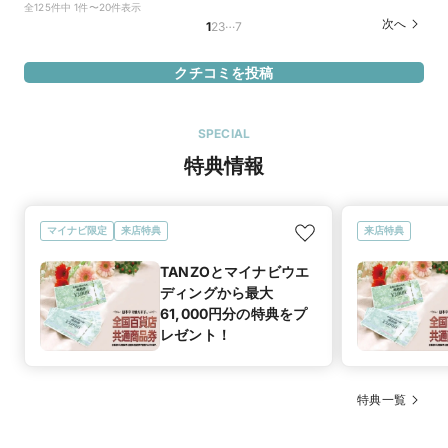
着け心地にも拘り、微妙に変化する指のサイズに最適なサイズ
全125件中 1件〜20件表示
のリングを選ぶため、サンプルをもらい細かなサイズ調整が可
…
次へ
1
2
3
7
能なところが良かったです。強度面に優れた鍛造、自分達の好
みにオーダーメイドできるにも関わらず手頃な値段なのも魅力
クチコミを投稿
的でした。
30万円
価格帯
SPECIAL
特典情報
マイナビ限定
来店特典
来店特典
TANZOとマイナビウエ
ディングから最大
61,000円分の特典をプ
レゼント！
特典一覧