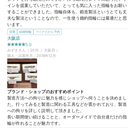
少し自分たちらしさを出したかったので、色々見せていただい
インを提案していただいて、とっても気に入った指輪をお願い
た中でいいなと思ったシャンパンゴールドをラインに入れても
することができました。指輪自体も、鍛造製法というとても丈
らいました。
夫な製法ということなので、一生使う婚約指輪には最適だと思
この店舗の良かったところ
います。
担当して下さった方の接客がよかったです。

選んだ商品を気に入った理由
試着
結婚指輪
マイナビから予約
押し付けのような事も、焦らせてくるような事もなく、自然に
今の歳でも、歳を取っておばあちゃんになっても馴染むシンプ
大阪店
希望を聞いて形にして下さったので、こちらも気持ちよく購入
ルなデザインで、旦那さんのご両親から受け継いだダイヤを
5.0
する事が出来ました。

使っているところが、とても気に入っています。そして、とて
みずき
さん（
20
代 ｜
大阪府
）
店も私達だけということもあったかもしれませんがこじんまり
も頑丈という面でもとても気に入っています。
購入・試着年月：
2018年12月
して落ち着いた雰囲気で良かったです。
マイナビ限定
来店特典
この店舗のおすすめ特典情報
TANZOとマイナビウエディングから最大61,000円分の特典をプレ
ゼント！
ブランド・ショップのおすすめポイント
製造方法への拘りに魅力を感じショップへ伺うことを決めまし
た。行ってみると製造に関わる工具などか置かれており、製造
への拘りを詳しく説明して頂きました。

長い期間使い続けることと、オーダーメイドで自分達だけの指
輪が作れることが魅力です。
選んだ商品を気に入った理由