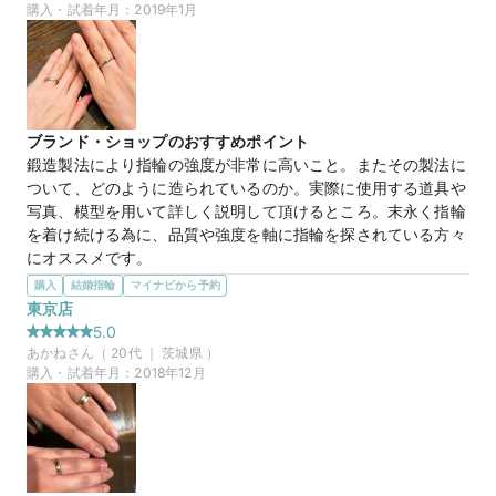
ナリティに惹かれました。またリング以外でも、重厚なクルミ
購入・試着年月：
2019年1月
の木をくり抜いた箱や、落ち着いたお店の雰囲気、店員さんの
ご対応も気に入った点でした。リングのデザインに関して、細
すぎず太すぎず、ミリ単位の調整で絶妙な仕上がりとなり、最
高の品になったと自負しています。ひとえに専門家の方の、適
切なご助言とご提案によるものであると感謝いたします。
ブランド・ショップのおすすめポイント
この店舗の良かったところ
鍛造製法により指輪の強度が非常に高いこと。またその製法に
落ち着いた雰囲気がよかったです。また的確にご助言、ご提案
ついて、どのように造られているのか。実際に使用する道具や
いただいたことで、よいものを彼女も納得して贈ることができ
写真、模型を用いて詳しく説明して頂けるところ。末永く指輪
ました。男性スタッフが対応してくださりましたが、彼女の漠
を着け続ける為に、品質や強度を軸に指輪を探されている方々
然とした「このへんをやや細く」や「もう少し高さを出した
にオススメです。
い」などの抽象的なイメージをしっかりと形にしてくださりま
選んだ商品を気に入った理由
購入
結婚指輪
マイナビから予約
した。心から感謝しております。
・末永く指輪を着け続ける為に、指輪の品質や強度を軸に指輪
東京店
探しを始めました。TANZOさんの鍛造製法は、高い品質と強
5.0
オーダーメイドリング
商品名
度を実現し、私達の想いそのものでした。

あかね
さん（
20
代 ｜
茨城県
）
・またスタッフさんの対応も非常に良く、デザインに関して
購入・試着年月：
2018年12月
25万円
価格帯
ノープランで来店したのですが、私達の要望を聞いた上で、親
身になって様々な提案をして下さり、納得出来る指輪が実現出
来ました。
マイナビ限定
来店特典
この店舗のおすすめ特典情報