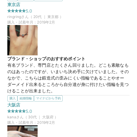
この店舗のおすすめ特典情報
のがおすすめです。
東京店
TANZOとマイナビウエディングから最大61,000円分の特典をプレ
選んだ商品を気に入った理由
5.0
ゼント！
付け心地を試すために、無料でシルバーリングをプレゼントし
ringring
さん（
20
代 ｜
東京都
）
てくれるそうです。そのため、シルバーリングをつけながら生
購入・試着年月：
2019年2月
活して付け心地を確認し、その結果を反映してプラチナでリン
グを作成してくれるため、作った後に付け心地が悪いというこ
とがないので安心であると感じました。
マイナビ限定
来店特典
ブランド・ショップのおすすめポイント
この店舗のおすすめ特典情報
有名ブランド、専門店とたくさん回りました。どこも素敵なも
TANZOとマイナビウエディングから最大61,000円分の特典をプレ
のはあったのですが、いまいち決め手に欠けていました。その
ゼント！
なかで、こちらは鍛造式の歪みにくい指輪であることやオー
ダーメイド出来るところから自分達が身に付けたい指輪を見つ
けることが出来ました。
選んだ商品を気に入った理由
購入
結婚指輪
マイナビから予約
結婚指輪もこちらで購入しましたが、重ね付けしたときにぴっ
大阪店
たりなこと、ダイヤを決めるまで時間が非常に掛かりました
5.0
が、店員の方も急かさず嫌な顔をせずに最後までお付き合い頂
kana
さん（
30
代 ｜
大阪府
）
きました。室内で見たときと外で見たときではダイヤの輝きが
購入・試着年月：
2019年2月
違うということで外で見比べさせてもらいました。