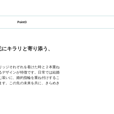
Point3
元にキラリと寄り添う、
リッジそれぞれを着けた時と２本重ね
るデザインが特徴です。日常では結婚
む装いに、婚約指輪を重ね付けするこ
ます。この先の未来を共に、きらめき