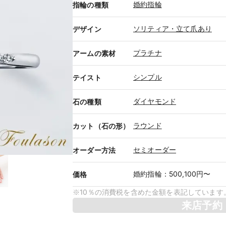
婚約指輪
指輪の種類
ソリティア・立て爪あり
デザイン
プラチナ
アームの素材
シンプル
テイスト
ダイヤモンド
石の種類
ラウンド
カット（石の形）
セミオーダー
オーダー方法
婚約指輪
：
500,100円〜
価格
※10％の消費税を含めた金額を表記しています
来店予約