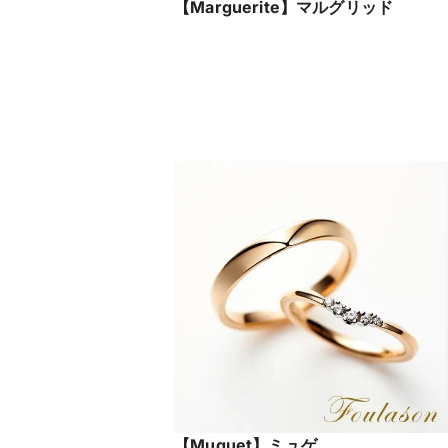
【Marguerite】マルグリッド
【Muguet】ミュゲ