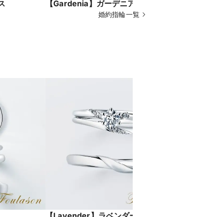
ス
【Gardenia】ガーデニア
【Marig
婚約指輪一覧
【Lavender】ラベンダー
【Calla