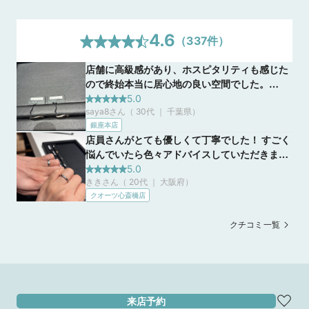
4.6
（
337
件）
店舗に高級感があり、ホスピタリティも感じた
ので終始本当に居心地の良い空間でした。
ショーケースではなく、半個室スペースまで全
5.0
saya8さん（ 30代 ｜ 千葉県
）
デザインの商品を持って来ていただけで、また
銀座本店
気を使ってくださり全商品間近で見ること、出
店員さんがとても優しくて丁寧でした！ すごく
すことができた。「お二人で気遣いなく色々な
悩んでいたら色々アドバイスしていただきまし
商品を自由に試着いただきたいので、席を外し
て、説明も分かりやすくて納得しました。ラ
5.0
ます。」と気を使っていただけたり、接客も素
ききさん（ 20代 ｜ 大阪府
）
ザールダイヤモンドで購入ができて良かったで
敵でした。
クオーツ心斎橋店
す。デザインも可愛くコスパ良かったと思いま
す。
クチコミ一覧
来店予約