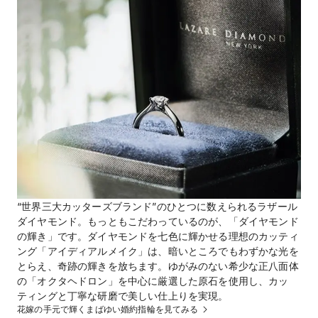
ゆっくりとご覧いただけるよう、ご来店前に
Webまたはお電話でのご予約をおすすめしてお
ります。おひとりでもパートナーの方とも、どう
電話番号
050-5450-8877
公式HP
ラザール ダイヤモンド ブティック
のホームペー
ジを見る
梅田ヒルトンプラザ店（直営店）
のホームページ
を見る
“世界三大カッターズブランド”のひとつに数えられるラザール
ダイヤモンド。もっともこだわっているのが、「ダイヤモンド
の輝き」です。ダイヤモンドを七色に輝かせる理想のカッティ
ング「アイディアルメイク」は、暗いところでもわずかな光を
とらえ、奇跡の輝きを放ちます。ゆがみのない希少な正八面体
の「オクタヘドロン」を中心に厳選した原石を使用し、カッ
ティングと丁寧な研磨で美しい仕上りを実現。
花嫁の手元で輝くまばゆい婚約指輪を見てみる