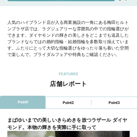
※出口2もヒルトンプラザイースト直結

駐車場：吉本ビル駐車場＜ヒルトンプラザイース
人気のハイブランド店が入る商業施設の一角にある梅田ヒルト
ト駐車場＞

ンプラザ店では、ラグジュアリーな雰囲気の中での指輪選びが
第二吉本ビル駐車場＜ヒルトンプラザウエスト駐
できます。ダイヤモンドの輝きの美しさをどこまでも追及した
車場＞

ブランドならではの婚約指輪・結婚指輪を多数取り揃えていま
【お知らせ】

す。ふたりにとって大切な指輪選びをゆったり落ち着いた空間
上記の駐車場をご利用頂いた場合、当店滞在時間
で楽しんで。ブライダルフェアや特典もご確認ください。
分の駐車場代を負担致しますので、駐車券をス
タッフにお渡しください。
地図を見る
FEATURES
店舗レポート
住所
大阪府大阪市北区梅田１丁目８-１６ヒルトンプ
ラザイーストB１F
Point1
Point2
Point3
営業時間
11:00～19:00

定休日：ヒルトンプラザイーストに準ずる。

※臨時定休日・臨時営業日・営業時間の変更につ
まばゆいまでの美しいきらめきを放つラザール ダイヤ
いては公式HPをご確認ください

モンド。本物の輝きを実際に手に取って
【ご来店について】
