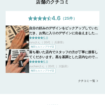
店舗のクチコミ
4.6
（
25
件）
自分の好みのデザインをピックアップしていた
だき、お気に入りのデザインに出会えました。
接客も居心地も良かったです。 世界三大カッ
5.0
ruruさん（ 20代 ｜ 兵庫県
）
ターブランドということもあり、輝き具合はさ
梅田ヒルトンプラザ店
すがラザールダイヤモンドだなと感じた。
落ち着いた店内でスタッフの方が丁寧に接客し
てくださいます。黒を基調とした店内なのでダ
イヤモンドのリングがより引き立って輝いて見
5.0
yuchanさん（ 20代 ｜ 大阪府
）
えました。 名前にダイヤモンドと入っているだ
梅田ヒルトンプラザ店
けあってダイヤモンドの品質がいいからなのか
どのリングもダイヤモンドの大きさやデザイン
クチコミ一覧
に関係なくとても輝いて見えました。