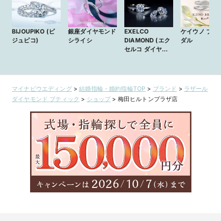
BIJOUPIKO (ビ
銀座ダイヤモンド
EXELCO
ケイウノ ブラ
ジュピコ)
シライシ
DIAMOND (エク
ダル
セルコ ダイヤモ
ンド)
マイナビウエディング
>
結婚指輪・婚約指輪TOP
>
ブランド
>
ラザール
ダイヤモンド ブティック
>
ショップ
>
梅田ヒルトンプラザ店