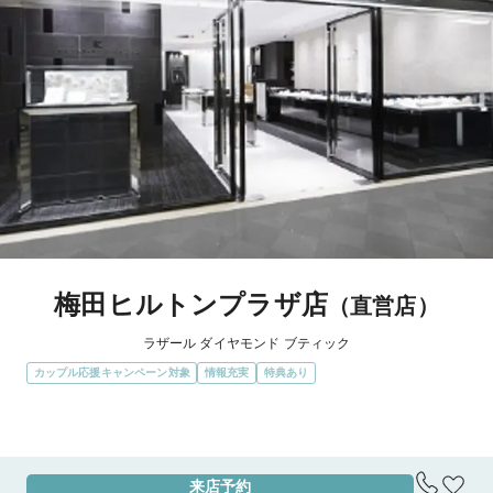
梅田ヒルトンプラザ店
（直営店）
ラザール ダイヤモンド ブティック
カップル応援キャンペーン対象
情報充実
特典あり
エリア
大阪府
来店予約
アクセス
地下鉄四つ橋線 西梅田駅 出口6すぐ
