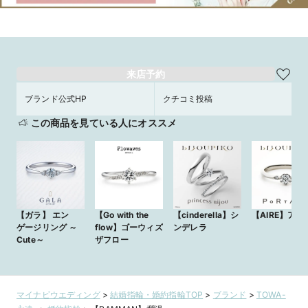
来店予約
ブランド公式HP
クチコミ投稿
この商品を見ている人にオススメ
【ガラ】 エン
【Go with the
【cinderella】シ
【AIRE】アイ
ゲージリング ～
flow】ゴーウィズ
ンデレラ
Cute～
ザフロー
マイナビウエディング
>
結婚指輪・婚約指輪TOP
>
ブランド
>
TOWA-