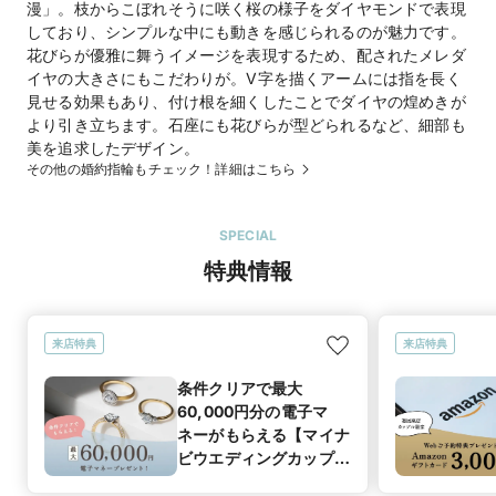
漫」。枝からこぼれそうに咲く桜の様子をダイヤモンドで表現
しており、シンプルな中にも動きを感じられるのが魅力です。
花びらが優雅に舞うイメージを表現するため、配されたメレダ
イヤの大きさにもこだわりが。V字を描くアームには指を長く
見せる効果もあり、付け根を細くしたことでダイヤの煌めきが
より引き立ちます。石座にも花びらが型どられるなど、細部も
美を追求したデザイン。
その他の婚約指輪もチェック！詳細はこちら
SPECIAL
特典情報
来店特典
来店特典
条件クリアで最大
60,000円分の電子マ
ネーがもらえる【マイナ
ビウエディングカップル
応援キャンペーン】